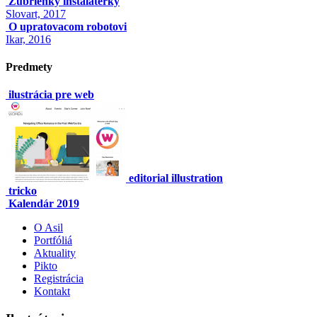
Žubrienky inštalatérky
Slovart, 2017
O upratovacom robotovi
Ikar, 2016
Predmety
ilustrácia pre web
editorial illustration
tricko
Kalendár 2019
O Asil
Portfóliá
Aktuality
Pikto
Registrácia
Kontakt