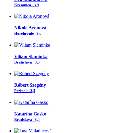
Kremnica
3,9
Nikola Aronová
Horehronie
3,6
Viliam Slaminka
Bratislava
3,5
Róbert Szegény
Pezinok
3,5
Katarína Gasko
Bratislava
3,4