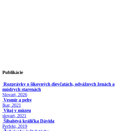
Publikácie
Rozprávky o šikovných dievčatách, odvážnych ženách a
múdrych starenách
Slovart, 2026
Vesmír a pehy
Ikar, 2021
Vitaj v múzeu
slovart, 2021
Šibalstvá králička Dávida
Perfekt, 2019