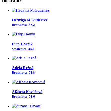
Ilustrátori
Hedviga M.Gutierrez
Bratislava
56,2
Filip Horník
Smolenice
53,4
Adela Režná
Bratislava
51,8
Alžbeta Kováčová
Bratislava
51,6