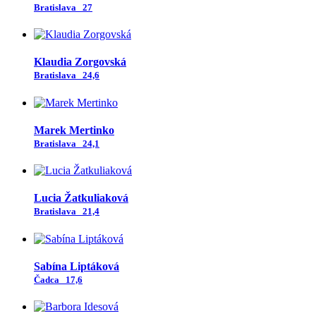
Bratislava
27
Klaudia Zorgovská
Bratislava
24,6
Marek Mertinko
Bratislava
24,1
Lucia Žatkuliaková
Bratislava
21,4
Sabína Liptáková
Čadca
17,6