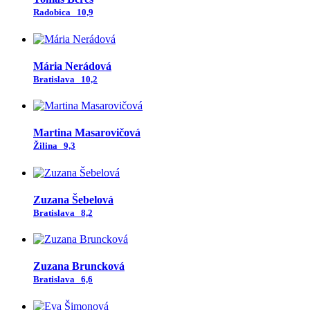
Radobica
10,9
Mária Nerádová
Bratislava
10,2
Martina Masarovičová
Žilina
9,3
Zuzana Šebelová
Bratislava
8,2
Zuzana Bruncková
Bratislava
6,6