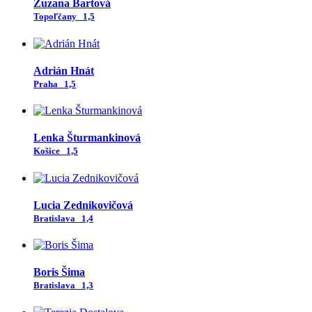
Zuzana Bartová
Topoľčany
1,5
Adrián Hnát
Praha
1,5
Lenka Šturmankinová
Košice
1,5
Lucia Zednikovičová
Bratislava
1,4
Boris Šima
Bratislava
1,3