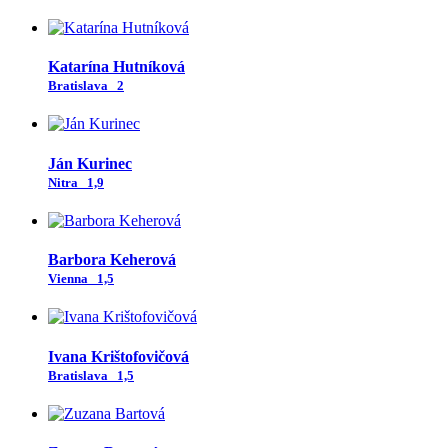
Katarína Hutníková
Bratislava
2
Ján Kurinec
Nitra
1,9
Barbora Keherová
Vienna
1,5
Ivana Krištofovičová
Bratislava
1,5