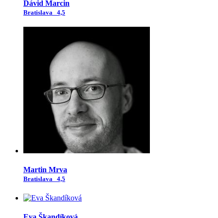
Dávid Marcin
Bratislava
4,5
Martin Mrva
Bratislava
4,5
Eva Škandíková