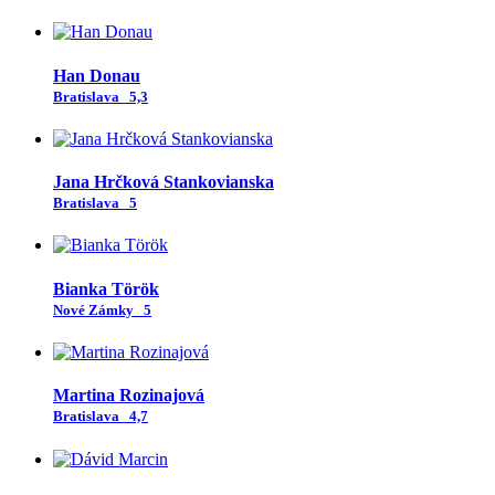
Han Donau
Bratislava
5,3
Jana Hrčková Stankovianska
Bratislava
5
Bianka Török
Nové Zámky
5
Martina Rozinajová
Bratislava
4,7