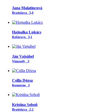
Jana Malatincová
Bratislava
3,4
Hajnalka Lukács
Kolárovo
3,1
Ján Vajsábel
Vinosady
3
Csilla Dózsa
Komárno
3
Kristína Soboň
Bratislava
2,2