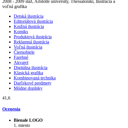
2008 - 2009 stáž, Aristotle university, Thessaloniki, Ilustrácia a
voľná grafika
Detská ilustrácia
Editoriálová ilustrácia
Knižná ilustrácia
Komiks
Produktová ilustrácia
Reklamná ilustrácia
Voľná ilustrácia
Čiernobiele
Farebné
Akvarel
Digitálna ilustrácia
Klasická grafika
Kombinovaná technika
Darčekové predmety
Módne doplnky
41,6
Ocenenia
Bienale LOGO
1. miesto