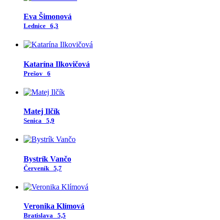
Eva Šimonová
Lednice
6,3
Katarína Ilkovičová
Prešov
6
Matej Ilčík
Senica
5,9
Bystrík Vančo
Červeník
5,7
Veronika Klímová
Bratislava
5,5