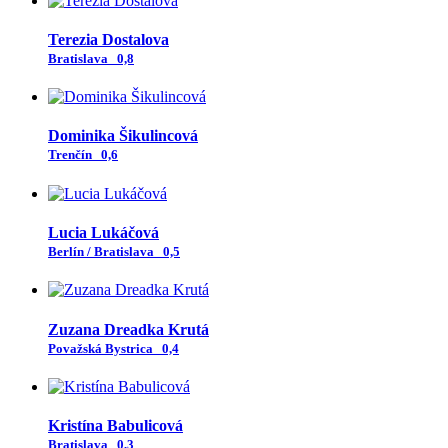
Terezia Dostalova
Bratislava
0,8
Dominika Šikulincová
Trenčín
0,6
Lucia Lukáčová
Berlín / Bratislava
0,5
Zuzana Dreadka Krutá
Považská Bystrica
0,4
Kristína Babulicová
Bratislava
0,3