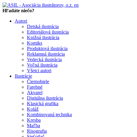
en
Hľadáte niečo?
Autori
Detská ilustrácia
Editoriálová ilustrácia
Knižná ilustrácia
Komiks
Produktová ilustrácia
Reklamná ilustrácia
Vedecká ilustrácia
Voľná ilustrácia
Všetci autori
Ilustrácie
Čiernobiele
Farebné
Akvarel
Digitálna ilustrácia
Klasická grafika
Koláž
Kombinovaná technika
Kresba
Maľba
Risografia
Sieťotlač