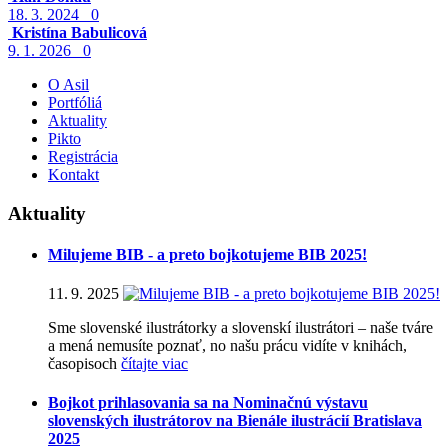
18. 3. 2024
0
Kristína Babulicová
9. 1. 2026
0
O Asil
Portfóliá
Aktuality
Pikto
Registrácia
Kontakt
Aktuality
Milujeme BIB - a preto bojkotujeme BIB 2025!
11. 9. 2025
Sme slovenské ilustrátorky a slovenskí ilustrátori – naše tváre
a mená nemusíte poznať, no našu prácu vidíte v knihách,
časopisoch
čítajte viac
Bojkot prihlasovania sa na Nominačnú výstavu
slovenských ilustrátorov na Bienále ilustrácií Bratislava
2025