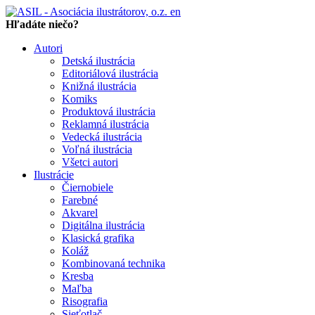
en
Hľadáte niečo?
Autori
Detská ilustrácia
Editoriálová ilustrácia
Knižná ilustrácia
Komiks
Produktová ilustrácia
Reklamná ilustrácia
Vedecká ilustrácia
Voľná ilustrácia
Všetci autori
Ilustrácie
Čiernobiele
Farebné
Akvarel
Digitálna ilustrácia
Klasická grafika
Koláž
Kombinovaná technika
Kresba
Maľba
Risografia
Sieťotlač