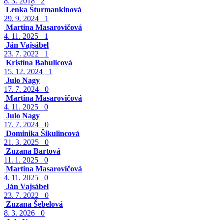
8. 3. 2018
2
Lenka Šturmankinová
29. 9. 2024
1
Martina Masarovičová
4. 11. 2025
1
Ján Vajsábel
23. 7. 2022
1
Kristína Babulicová
15. 12. 2024
1
Julo Nagy
17. 7. 2024
0
Martina Masarovičová
4. 11. 2025
0
Julo Nagy
17. 7. 2024
0
Dominika Šikulincová
21. 3. 2025
0
Zuzana Bartová
11. 1. 2025
0
Martina Masarovičová
4. 11. 2025
0
Ján Vajsábel
23. 7. 2022
0
Zuzana Šebelová
8. 3. 2026
0