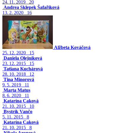
24. 11. 2019
20
Andrea Sklepek Šafaříková
13. 2. 2020
16
Alžbeta Kováčová
25. 12. 2020
15
Daniela Olejníková
23. 12. 2015
15
Tatiana Kuchárová
28. 10. 2018
12
Tina Minorová
9. 5. 2019
11
Marta Matus
8. 6. 2020
11
Katarína Caková
21. 10. 2015
10
Bystrík Vančo
5. 11. 2015
8
Katarína Caková
21. 10. 2015
8
Nikola Aronová