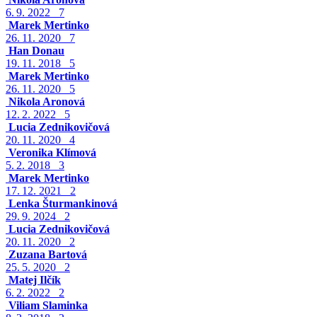
6. 9. 2022
7
Marek Mertinko
26. 11. 2020
7
Han Donau
19. 11. 2018
5
Marek Mertinko
26. 11. 2020
5
Nikola Aronová
12. 2. 2022
5
Lucia Zednikovičová
20. 11. 2020
4
Veronika Klímová
5. 2. 2018
3
Marek Mertinko
17. 12. 2021
2
Lenka Šturmankinová
29. 9. 2024
2
Lucia Zednikovičová
20. 11. 2020
2
Zuzana Bartová
25. 5. 2020
2
Matej Ilčík
6. 2. 2022
2
Viliam Slaminka