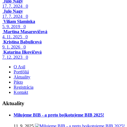
Julo Nagy
17. 7. 2024
0
Julo Nagy
17. 7. 2024
0
Viliam Slaminka
5. 9. 2019
0
Martina Masarovičová
4. 11. 2025
0
Kristína Babulicová
9. 1. 2026
0
Katarína Ilkovičová
7. 12. 2023
0
O Asil
Portfóliá
Aktuality
Pikto
Registrácia
Kontakt
Aktuality
Milujeme BIB - a preto bojkotujeme BIB 2025!
11. 9. 2025