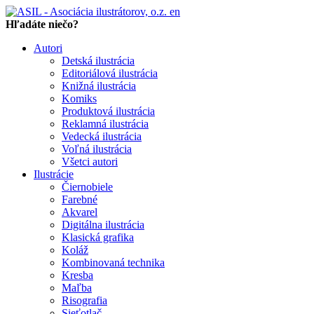
en
Hľadáte niečo?
Autori
Detská ilustrácia
Editoriálová ilustrácia
Knižná ilustrácia
Komiks
Produktová ilustrácia
Reklamná ilustrácia
Vedecká ilustrácia
Voľná ilustrácia
Všetci autori
Ilustrácie
Čiernobiele
Farebné
Akvarel
Digitálna ilustrácia
Klasická grafika
Koláž
Kombinovaná technika
Kresba
Maľba
Risografia
Sieťotlač