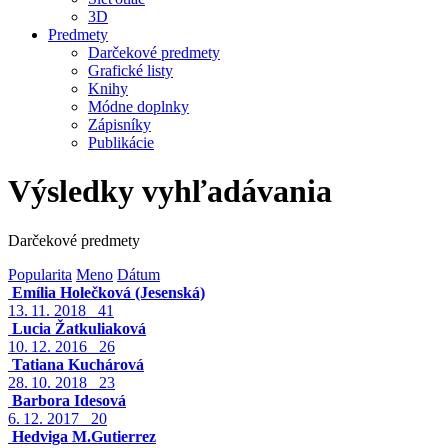
3D
Predmety
Darčekové predmety
Grafické listy
Knihy
Módne doplnky
Zápisníky
Publikácie
Výsledky vyhľadávania
Darčekové predmety
Popularita
Meno
Dátum
Emília Holečková (Jesenská)
13. 11. 2018
41
Lucia Žatkuliaková
10. 12. 2016
26
Tatiana Kuchárová
28. 10. 2018
23
Barbora Idesová
6. 12. 2017
20
Hedviga M.Gutierrez