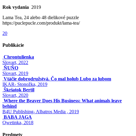
Rok vydania
2019
Lama Tea, 24 alebo 48 dielikové puzzle
https://puclepucle.com/produkt/lama-tea/
20
Publikácie
Chrontulienka
Slovart, 2022
ŇUŇO
Slovart, 2019
Vtáčie dobrodružstvá. Čo mal holub Lubo za lubom
IKAR- Stonožka, 2019
Škriatok Bertil
Slovart, 2020
Where the Beaver Does His Business: What animals leave
behind
B4U Publishing- Albatros Media , 2019
BABA JAGA
Qwetinka, 2018
Predmety