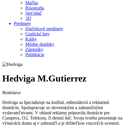
Maľba
Risografia
Sieťotlač
3D
Predmety
Darčekové predmety
Grafické listy
Knihy
Módne doplnky
Zápisníky
Publikácie
Hedviga M.Gutierrez
Bratislava
Hedviga sa špecializuje na knižnú, editoriálovú a reklamnú
ilustráciu. Spolupracuje so slovenskými a zahraničnými
vydavateľstvami. V oblasti reklamy pripravila ilustrácie pre
Curaprox, O2, Telekom, či dennú tlač. Svoju tvorbu prezentuje na
výstavách doma aj v zahraničí a je držiteľkou viacerých ocenení.