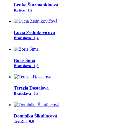
Lenka Šturmankinová
Košice
1,5
Lucia Zednikovičová
Bratislava
1,4
Boris Šima
Bratislava
1,3
Terezia Dostalova
Bratislava
0,8
Dominika Šikulincová
Trenčín
0,6