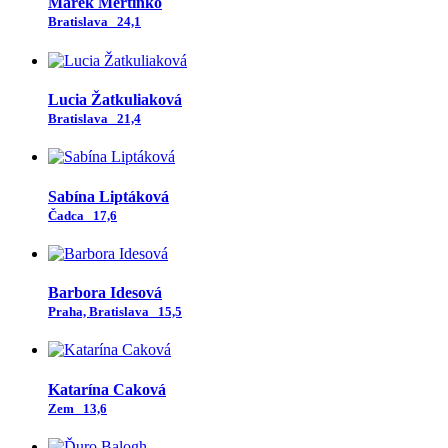
Marek Mertinko
Bratislava
24,1
Lucia Žatkuliaková
Bratislava
21,4
Sabína Liptáková
Čadca
17,6
Barbora Idesová
Praha, Bratislava
15,5
Katarína Caková
Zem
13,6