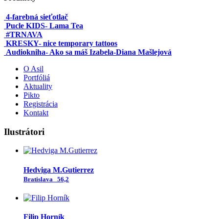
4-farebná sieťotlač
Pucle KIDS- Lama Tea
#TRNAVA
KRESKY- nice temporary tattoos
Audiokniha- Ako sa máš Izabela-Diana Mašlejová
O Asil
Portfóliá
Aktuality
Pikto
Registrácia
Kontakt
Ilustrátori
Hedviga M.Gutierrez
Bratislava
56,2
Filip Horník