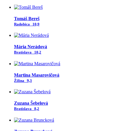
Tomáš Bereš
Radobica
10,9
Mária Nerádová
Bratislava
10,2
Martina Masarovičová
Žilina
9,3
Zuzana Šebelová
Bratislava
8,2