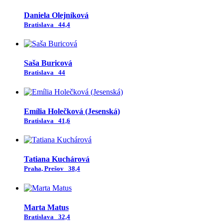
Daniela Olejníková
Bratislava
44,4
Saša Buricová
Bratislava
44
Emília Holečková (Jesenská)
Bratislava
41,6
Tatiana Kuchárová
Praha, Prešov
38,4
Marta Matus
Bratislava
32,4