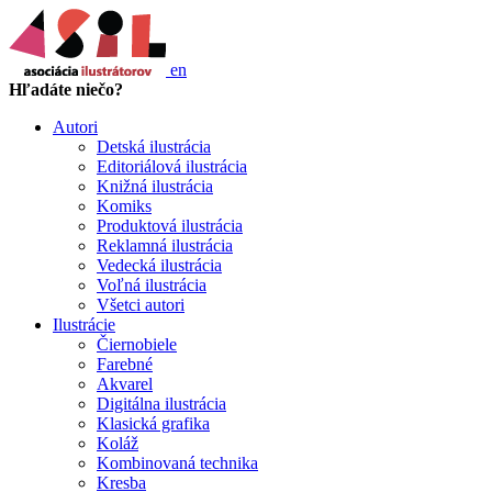
en
Hľadáte niečo?
Autori
Detská ilustrácia
Editoriálová ilustrácia
Knižná ilustrácia
Komiks
Produktová ilustrácia
Reklamná ilustrácia
Vedecká ilustrácia
Voľná ilustrácia
Všetci autori
Ilustrácie
Čiernobiele
Farebné
Akvarel
Digitálna ilustrácia
Klasická grafika
Koláž
Kombinovaná technika
Kresba