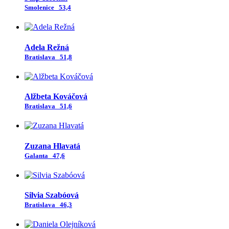
Smolenice
53,4
Adela Režná
Bratislava
51,8
Alžbeta Kováčová
Bratislava
51,6
Zuzana Hlavatá
Galanta
47,6
Silvia Szabóová
Bratislava
46,3