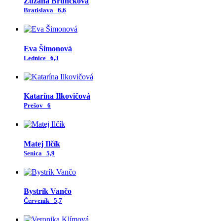
Zuzana Bruncková
Bratislava
6,6
Eva Šimonová
Lednice
6,3
Katarína Ilkovičová
Prešov
6
Matej Ilčík
Senica
5,9
Bystrík Vančo
Červeník
5,7