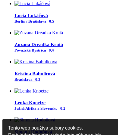
Lucia Lukáčová
Berlín / Bratislava
0,5
Zuzana Dreadka Krutá
Považská Bystrica
0,4
Kristína Babulicová
Bratislava
0,3
Lenka Knoetze
Južná Afrika a Slovensko
0,2
Tento web používa súbory cookies.
Simona Hodoňová