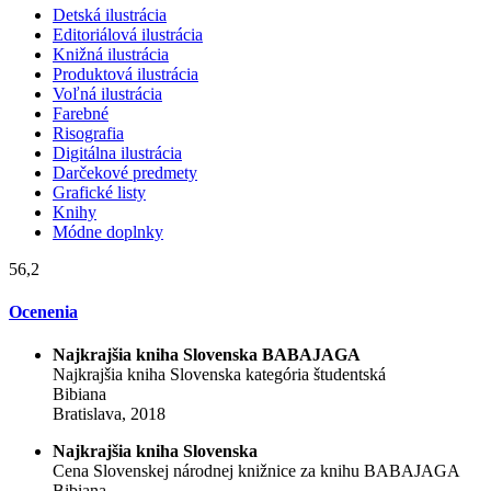
Detská ilustrácia
Editoriálová ilustrácia
Knižná ilustrácia
Produktová ilustrácia
Voľná ilustrácia
Farebné
Risografia
Digitálna ilustrácia
Darčekové predmety
Grafické listy
Knihy
Módne doplnky
56,2
Ocenenia
Najkrajšia kniha Slovenska BABAJAGA
Najkrajšia kniha Slovenska kategória študentská
Bibiana
Bratislava, 2018
Najkrajšia kniha Slovenska
Cena Slovenskej národnej knižnice za knihu BABAJAGA
Bibiana