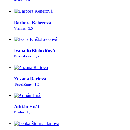
Nitra
1,9
Barbora Keherová
Vienna
1,5
Ivana Krištofovičová
Bratislava
1,5
Zuzana Bartová
Topoľčany
1,5
Adrián Hnát
Praha
1,5