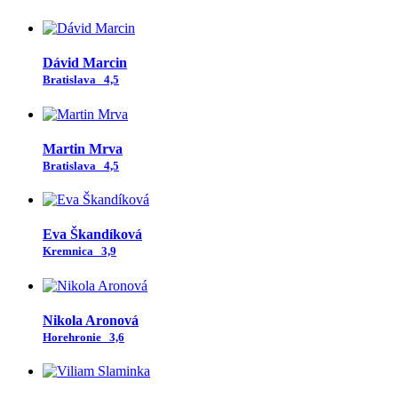
Dávid Marcin
Bratislava
4,5
Martin Mrva
Bratislava
4,5
Eva Škandíková
Kremnica
3,9
Nikola Aronová
Horehronie
3,6