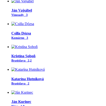
Ján Vajsábel
Vinosady
3
Csilla Dózsa
Komárno
3
Kristína Soboň
Bratislava
2,2
Katarína Hutníková
Bratislava
2
Ján Kurinec