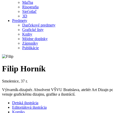
Maľba
Risografia
Sieťotlač
3D
Predmety
Darčekové predmety
Grafické listy
Knihy
Módne doplnky
Zápisníky
Publikácie
Filip Horník
Smolenice, 37 r.
Výtvarník-dizajnér. Absolvent VŠVU Bratislava, ateliér Art Dizajn 
venuje grafickému dizajnu, grafike a ilustrácií.
Detská ilustrácia
Editoriálová ilustrácia
Komiks