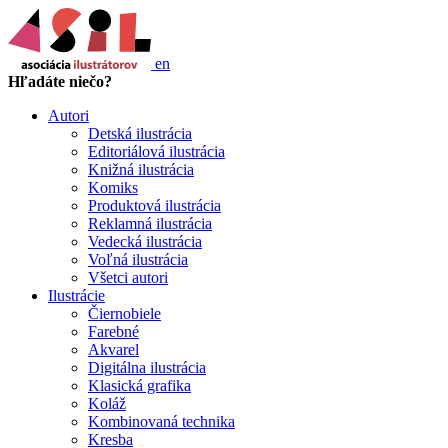
en
Hľadáte niečo?
Autori
Detská ilustrácia
Editoriálová ilustrácia
Knižná ilustrácia
Komiks
Produktová ilustrácia
Reklamná ilustrácia
Vedecká ilustrácia
Voľná ilustrácia
Všetci autori
Ilustrácie
Čiernobiele
Farebné
Akvarel
Digitálna ilustrácia
Klasická grafika
Koláž
Kombinovaná technika
Kresba