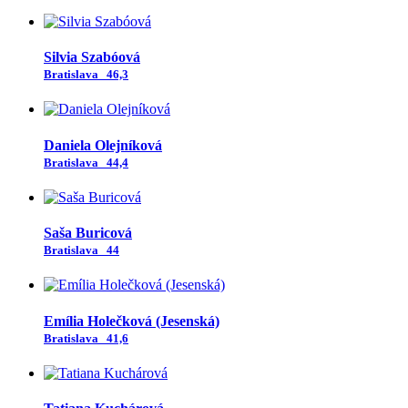
Silvia Szabóová
Bratislava
46,3
Daniela Olejníková
Bratislava
44,4
Saša Buricová
Bratislava
44
Emília Holečková (Jesenská)
Bratislava
41,6