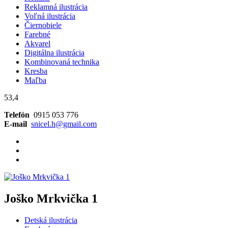
Reklamná ilustrácia
Voľná ilustrácia
Čiernobiele
Farebné
Akvarel
Digitálna ilustrácia
Kombinovaná technika
Kresba
Maľba
53,4
Telefón
0915 053 776
E-mail
snicel.h@gmail.com
Joško Mrkvička 1
Detská ilustrácia