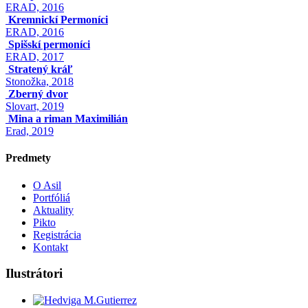
ERAD, 2016
Kremnickí Permoníci
ERAD, 2016
Spišskí permoníci
ERAD, 2017
Stratený kráľ
Stonožka, 2018
Zberný dvor
Slovart, 2019
Mina a riman Maximilián
Erad, 2019
Predmety
O Asil
Portfóliá
Aktuality
Pikto
Registrácia
Kontakt
Ilustrátori