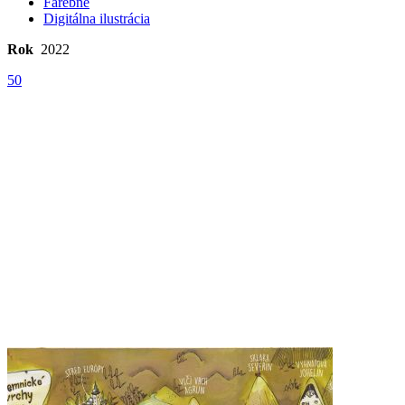
Farebné
Digitálna ilustrácia
Rok
2022
50