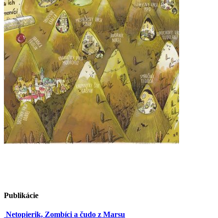
Publikácie
Netopierik, Zombíci a čudo z Marsu