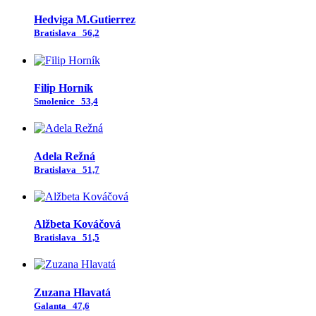
Hedviga M.Gutierrez
Bratislava
56,2
Filip Horník
Smolenice
53,4
Adela Režná
Bratislava
51,7
Alžbeta Kováčová
Bratislava
51,5
Zuzana Hlavatá
Galanta
47,6