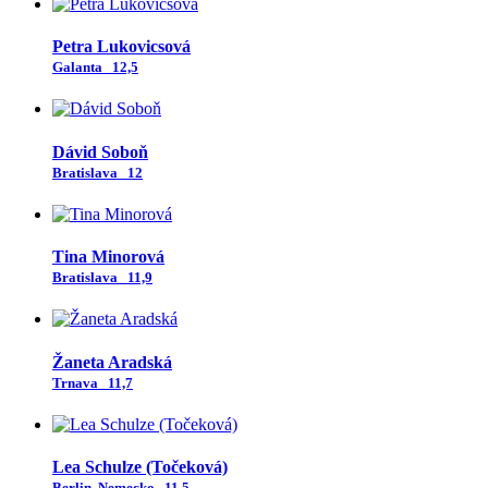
Petra Lukovicsová
Galanta
12,5
Dávid Soboň
Bratislava
12
Tina Minorová
Bratislava
11,9
Žaneta Aradská
Trnava
11,7
Lea Schulze (Točeková)
Berlin, Nemecko
11,5