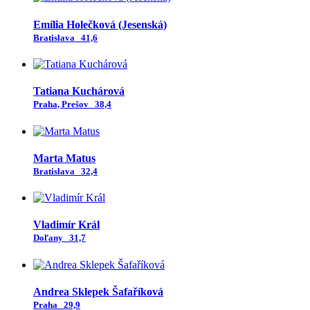
Emília Holečková (Jesenská)
Bratislava
41,6
Tatiana Kuchárová
Praha, Prešov
38,4
Marta Matus
Bratislava
32,4
Vladimír Král
Doľany
31,7
Andrea Sklepek Šafaříková
Praha
29,9