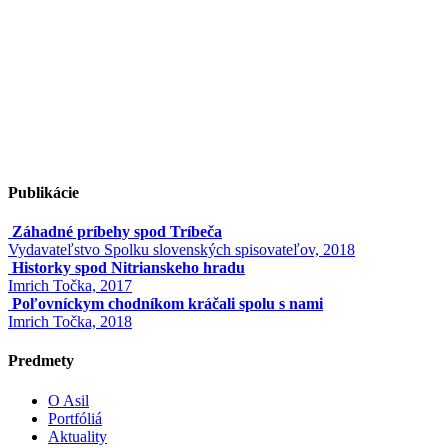
Publikácie
Záhadné príbehy spod Tríbeča
Vydavateľstvo Spolku slovenských spisovateľov, 2018
Historky spod Nitrianskeho hradu
Imrich Točka, 2017
Poľovníckym chodníkom kráčali spolu s nami
Imrich Točka, 2018
Predmety
O Asil
Portfóliá
Aktuality