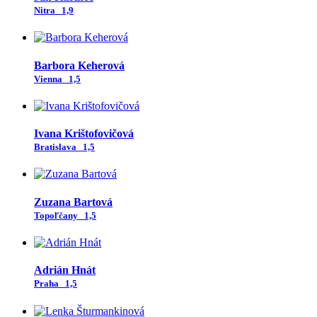
Nitra
1,9
Barbora Keherová
Vienna
1,5
Ivana Krištofovičová
Bratislava
1,5
Zuzana Bartová
Topoľčany
1,5
Adrián Hnát
Praha
1,5