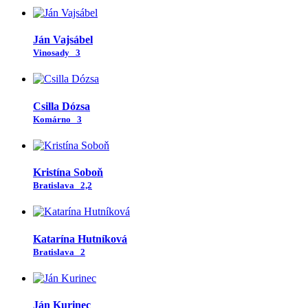
Ján Vajsábel
Vinosady
3
Csilla Dózsa
Komárno
3
Kristína Soboň
Bratislava
2,2
Katarína Hutníková
Bratislava
2
Ján Kurinec