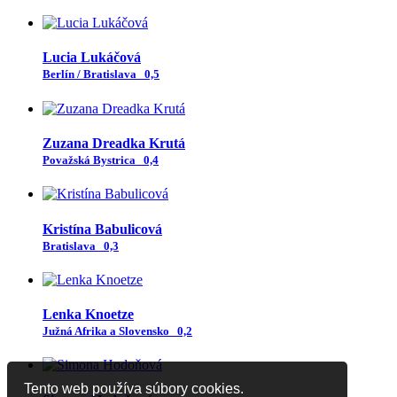
Lucia Lukáčová
Berlín / Bratislava
0,5
Zuzana Dreadka Krutá
Považská Bystrica
0,4
Kristína Babulicová
Bratislava
0,3
Lenka Knoetze
Južná Afrika a Slovensko
0,2
Tento web používa súbory cookies.