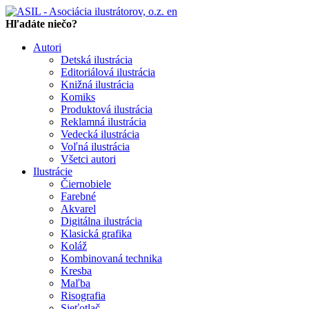
en
Hľadáte niečo?
Autori
Detská ilustrácia
Editoriálová ilustrácia
Knižná ilustrácia
Komiks
Produktová ilustrácia
Reklamná ilustrácia
Vedecká ilustrácia
Voľná ilustrácia
Všetci autori
Ilustrácie
Čiernobiele
Farebné
Akvarel
Digitálna ilustrácia
Klasická grafika
Koláž
Kombinovaná technika
Kresba
Maľba
Risografia
Sieťotlač