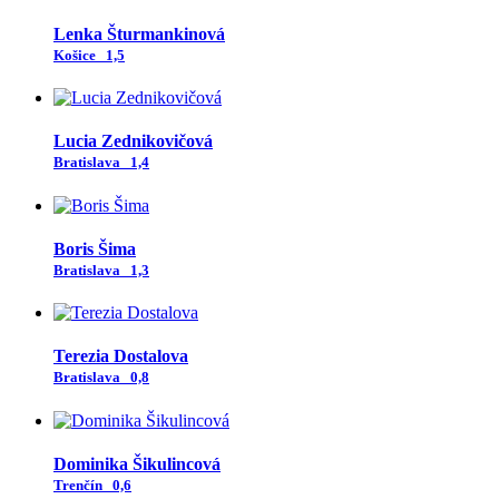
Lenka Šturmankinová
Košice
1,5
Lucia Zednikovičová
Bratislava
1,4
Boris Šima
Bratislava
1,3
Terezia Dostalova
Bratislava
0,8
Dominika Šikulincová
Trenčín
0,6