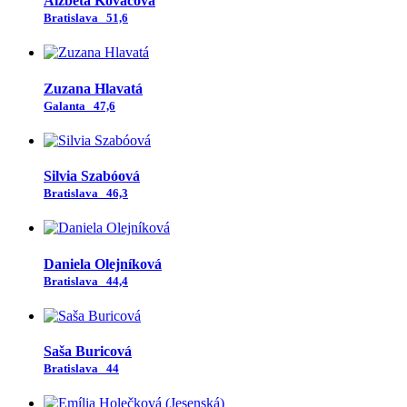
Alžbeta Kováčová
Bratislava
51,6
Zuzana Hlavatá
Galanta
47,6
Silvia Szabóová
Bratislava
46,3
Daniela Olejníková
Bratislava
44,4
Saša Buricová
Bratislava
44