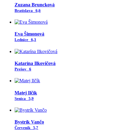
Zuzana Bruncková
Bratislava
6,6
Eva Šimonová
Lednice
6,3
Katarína Ilkovičová
Prešov
6
Matej Ilčík
Senica
5,9
Bystrík Vančo
Červeník
5,7