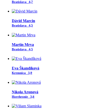
Bratislava
4,7
Dávid Marcin
Bratislava
4,5
Martin Mrva
Bratislava
4,5
Eva Škandíková
Kremnica
3,9
Nikola Aronová
Horehronie
3,6