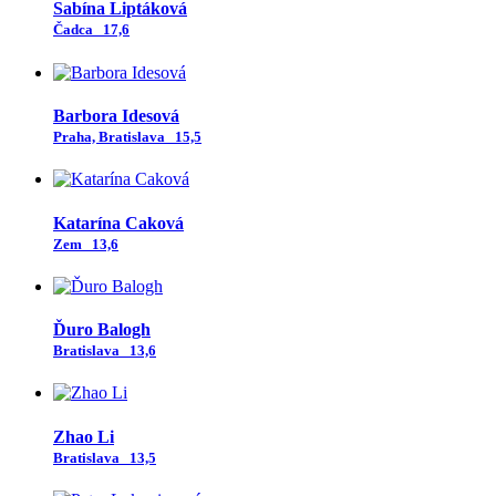
Sabína Liptáková
Čadca
17,6
Barbora Idesová
Praha, Bratislava
15,5
Katarína Caková
Zem
13,6
Ďuro Balogh
Bratislava
13,6
Zhao Li
Bratislava
13,5