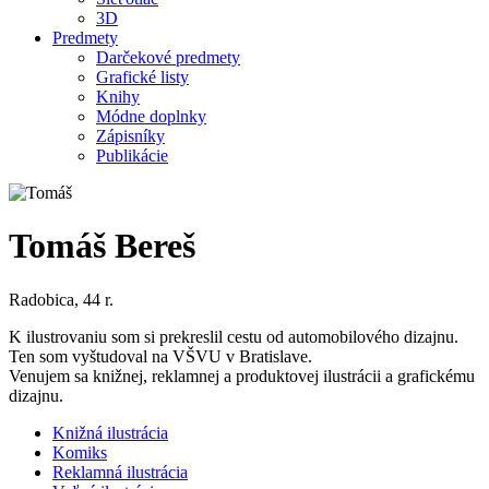
3D
Predmety
Darčekové predmety
Grafické listy
Knihy
Módne doplnky
Zápisníky
Publikácie
Tomáš Bereš
Radobica, 44 r.
K ilustrovaniu som si prekreslil cestu od automobilového dizajnu.
Ten som vyštudoval na VŠVU v Bratislave.
Venujem sa knižnej, reklamnej a produktovej ilustrácii a grafickému
dizajnu.
Knižná ilustrácia
Komiks
Reklamná ilustrácia