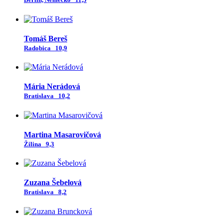
Tomáš Bereš
Radobica
10,9
Mária Nerádová
Bratislava
10,2
Martina Masarovičová
Žilina
9,3
Zuzana Šebelová
Bratislava
8,2