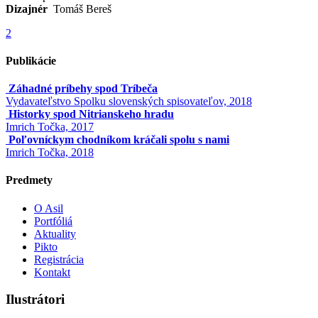
Dizajnér
Tomáš Bereš
2
Publikácie
Záhadné príbehy spod Tríbeča
Vydavateľstvo Spolku slovenských spisovateľov, 2018
Historky spod Nitrianskeho hradu
Imrich Točka, 2017
Poľovníckym chodníkom kráčali spolu s nami
Imrich Točka, 2018
Predmety
O Asil
Portfóliá
Aktuality
Pikto
Registrácia
Kontakt
Ilustrátori