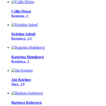
Csilla Dózsa
Komárno
3
Kristína Soboň
Bratislava
2,2
Katarína Hutníková
Bratislava
2
Ján Kurinec
Nitra
1,9
Barbora Keherová