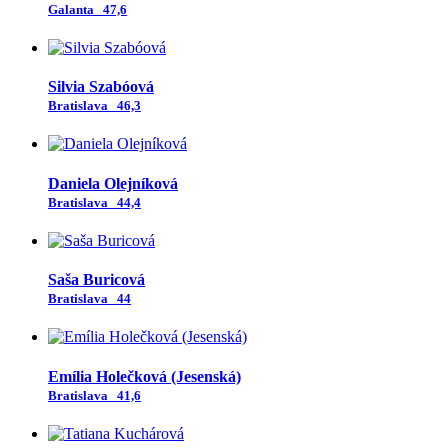
Galanta
47,6
Silvia Szabóová
Bratislava
46,3
Daniela Olejníková
Bratislava
44,4
Saša Buricová
Bratislava
44
Emília Holečková (Jesenská)
Bratislava
41,6