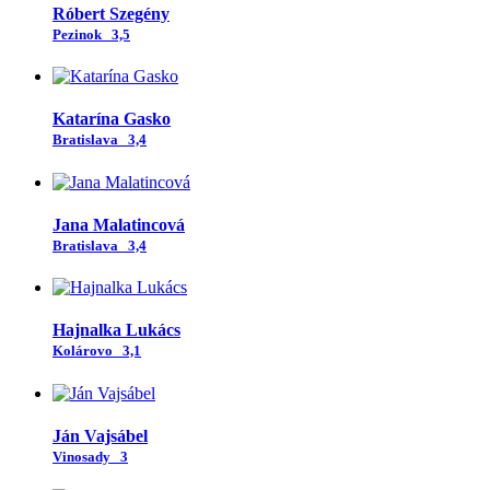
Róbert Szegény
Pezinok
3,5
Katarína Gasko
Bratislava
3,4
Jana Malatincová
Bratislava
3,4
Hajnalka Lukács
Kolárovo
3,1
Ján Vajsábel
Vinosady
3