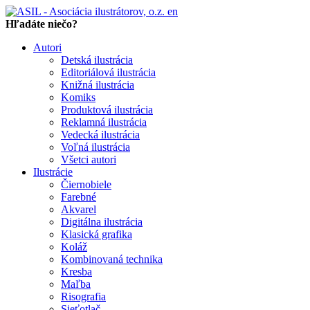
en
Hľadáte niečo?
Autori
Detská ilustrácia
Editoriálová ilustrácia
Knižná ilustrácia
Komiks
Produktová ilustrácia
Reklamná ilustrácia
Vedecká ilustrácia
Voľná ilustrácia
Všetci autori
Ilustrácie
Čiernobiele
Farebné
Akvarel
Digitálna ilustrácia
Klasická grafika
Koláž
Kombinovaná technika
Kresba
Maľba
Risografia
Sieťotlač