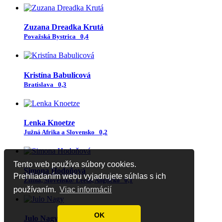
Zuzana Dreadka Krutá
Považská Bystrica
0,4
Kristína Babulicová
Bratislava
0,3
Lenka Knoetze
Južná Afrika a Slovensko
0,2
Tento web používa súbory cookies.
Simona Hodoňová
Prehliadaním webu vyjadrujete súhlas s ich
Žilina, Slovensko/ Leeds, Anglicko
0,1
používaním.
Viac informácií
OK
Julo Nagy