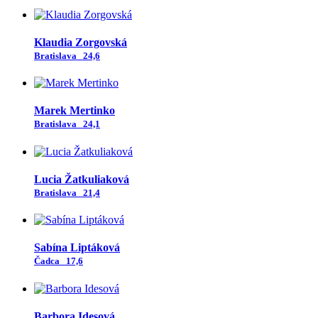
Klaudia Zorgovská
Bratislava
24,6
Marek Mertinko
Bratislava
24,1
Lucia Žatkuliaková
Bratislava
21,4
Sabína Liptáková
Čadca
17,6
Barbora Idesová