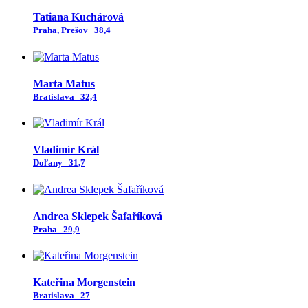
Tatiana Kuchárová
Praha, Prešov
38,4
Marta Matus
Bratislava
32,4
Vladimír Král
Doľany
31,7
Andrea Sklepek Šafaříková
Praha
29,9
Kateřina Morgenstein
Bratislava
27