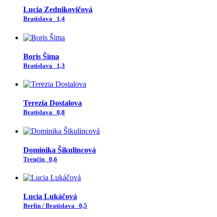
Lucia Zednikovičová
Bratislava
1,4
Boris Šima
Bratislava
1,3
Terezia Dostalova
Bratislava
0,8
Dominika Šikulincová
Trenčín
0,6
Lucia Lukáčová
Berlín / Bratislava
0,5