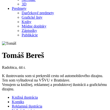
3D
Predmety
Darčekové predmety
Grafické listy
Knihy
Módne doplnky
Zápisníky
Publikácie
Tomáš Bereš
Radobica, 44 r.
K ilustrovaniu som si prekreslil cestu od automobilového dizajnu.
Ten som vyštudoval na VŠVU v Bratislave.
Venujem sa knižnej, reklamnej a produktovej ilustrácii a grafickému
dizajnu.
Knižná ilustrácia
Komiks
Reklamná ilustrácia