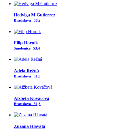
Hedviga M.Gutierrez
Bratislava
56,2
Filip Horník
Smolenice
53,4
Adela Režná
Bratislava
51,8
Alžbeta Kováčová
Bratislava
51,6
Zuzana Hlavatá