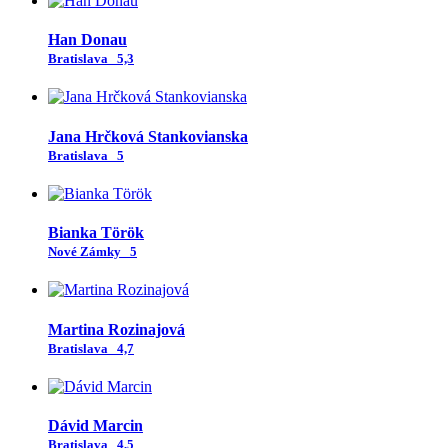
Han Donau
Bratislava
5,3
Jana Hrčková Stankovianska
Bratislava
5
Bianka Török
Nové Zámky
5
Martina Rozinajová
Bratislava
4,7
Dávid Marcin
Bratislava
4,5