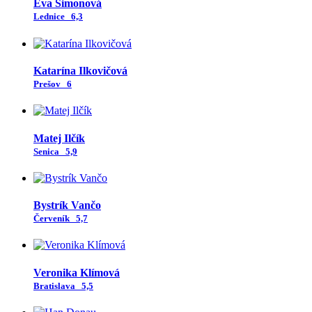
Eva Šimonová
Lednice
6,3
Katarína Ilkovičová
Prešov
6
Matej Ilčík
Senica
5,9
Bystrík Vančo
Červeník
5,7
Veronika Klímová
Bratislava
5,5