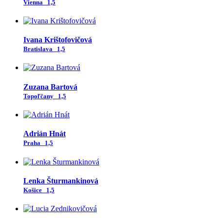
Vienna
1,5
Ivana Krištofovičová
Bratislava
1,5
Zuzana Bartová
Topoľčany
1,5
Adrián Hnát
Praha
1,5
Lenka Šturmankinová
Košice
1,5