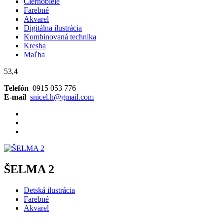
Čiernobiele
Farebné
Akvarel
Digitálna ilustrácia
Kombinovaná technika
Kresba
Maľba
53,4
Telefón
0915 053 776
E-mail
snicel.h@gmail.com
ŠELMA 2
Detská ilustrácia
Farebné
Akvarel