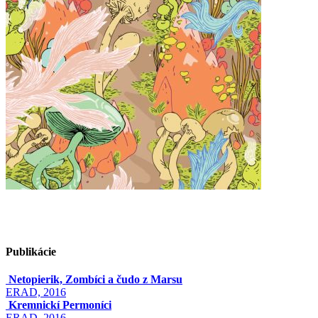
Publikácie
Netopierik, Zombíci a čudo z Marsu
ERAD, 2016
Kremnickí Permoníci
ERAD, 2016