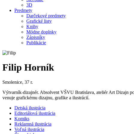
3D
Predmety
Darčekové predmety
Grafické listy
Knihy
Módne doplnky
Zápisníky
Publikácie
Filip Horník
Smolenice, 37 r.
Výtvarník-dizajnér. Absolvent VŠVU Bratislava, ateliér Art Dizajn 
venuje grafickému dizajnu, grafike a ilustrácií.
Detská ilustrácia
Editoriálová ilustrácia
Komiks
Reklamná ilustrácia
Voľná ilustrácia