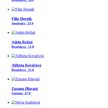
Filip Horník
Smolenice
53,4
Adela Režná
Bratislava
51,8
Alžbeta Kováčová
Bratislava
51,6
Zuzana Hlavatá
Galanta
47,6