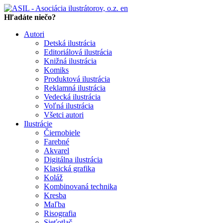
en
Hľadáte niečo?
Autori
Detská ilustrácia
Editoriálová ilustrácia
Knižná ilustrácia
Komiks
Produktová ilustrácia
Reklamná ilustrácia
Vedecká ilustrácia
Voľná ilustrácia
Všetci autori
Ilustrácie
Čiernobiele
Farebné
Akvarel
Digitálna ilustrácia
Klasická grafika
Koláž
Kombinovaná technika
Kresba
Maľba
Risografia
Sieťotlač