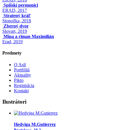
Spišskí permoníci
ERAD, 2017
Stratený kráľ
Stonožka, 2018
Zberný dvor
Slovart, 2019
Mina a riman Maximilián
Erad, 2019
Predmety
O Asil
Portfóliá
Aktuality
Pikto
Registrácia
Kontakt
Ilustrátori
Hedviga M.Gutierrez
Bratislava
56,2