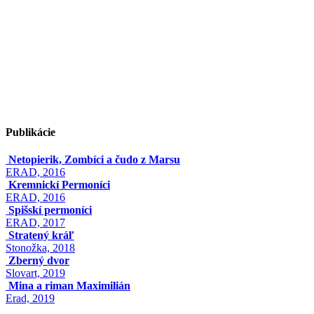
Publikácie
Netopierik, Zombíci a čudo z Marsu
ERAD, 2016
Kremnickí Permoníci
ERAD, 2016
Spišskí permoníci
ERAD, 2017
Stratený kráľ
Stonožka, 2018
Zberný dvor
Slovart, 2019
Mina a riman Maximilián
Erad, 2019