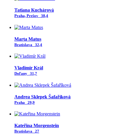
Tatiana Kuchárová
Praha, Prešov
38,4
Marta Matus
Bratislava
32,4
Vladimír Král
Doľany
31,7
Andrea Sklepek Šafaříková
Praha
29,9
Kateřina Morgenstein
Bratislava
27