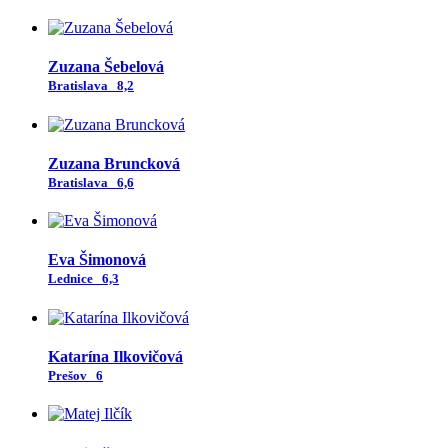
Zuzana Šebelová
Bratislava
8,2
Zuzana Bruncková
Bratislava
6,6
Eva Šimonová
Lednice
6,3
Katarína Ilkovičová
Prešov
6