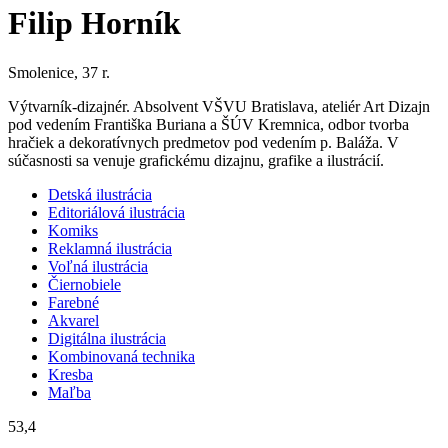
Filip Horník
Smolenice, 37 r.
Výtvarník-dizajnér. Absolvent VŠVU Bratislava, ateliér Art Dizajn
pod vedením Františka Buriana a ŠÚV Kremnica, odbor tvorba
hračiek a dekoratívnych predmetov pod vedením p. Baláža. V
súčasnosti sa venuje grafickému dizajnu, grafike a ilustrácií.
Detská ilustrácia
Editoriálová ilustrácia
Komiks
Reklamná ilustrácia
Voľná ilustrácia
Čiernobiele
Farebné
Akvarel
Digitálna ilustrácia
Kombinovaná technika
Kresba
Maľba
53,4