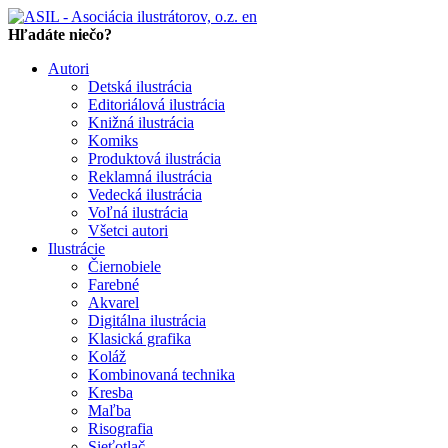
en
Hľadáte niečo?
Autori
Detská ilustrácia
Editoriálová ilustrácia
Knižná ilustrácia
Komiks
Produktová ilustrácia
Reklamná ilustrácia
Vedecká ilustrácia
Voľná ilustrácia
Všetci autori
Ilustrácie
Čiernobiele
Farebné
Akvarel
Digitálna ilustrácia
Klasická grafika
Koláž
Kombinovaná technika
Kresba
Maľba
Risografia
Sieťotlač