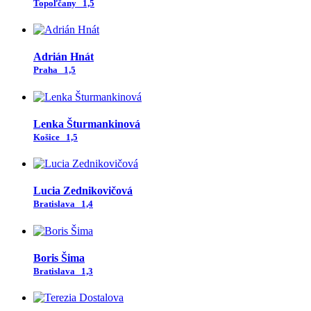
Topoľčany
1,5
Adrián Hnát
Praha
1,5
Lenka Šturmankinová
Košice
1,5
Lucia Zednikovičová
Bratislava
1,4
Boris Šima
Bratislava
1,3