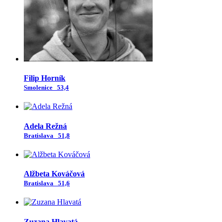
Filip Horník
Smolenice
53,4
Adela Režná
Bratislava
51,8
Alžbeta Kováčová
Bratislava
51,6
Zuzana Hlavatá