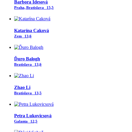
Barbora Idesová
Praha, Bratislava
15,5
Katarína Caková
Zem
13,6
Ďuro Balogh
Bratislava
13,6
Zhao Li
Bratislava
13,5
Petra Lukovicsová
Galanta
12,5