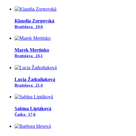
Klaudia Zorgovská
Bratislava
24,6
Marek Mertinko
Bratislava
24,1
Lucia Žatkuliaková
Bratislava
21,4
Sabína Liptáková
Čadca
17,6