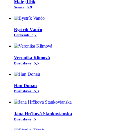
Matej Ilčík
Senica
5,9
Bystrík Vančo
Červeník
5,7
Veronika Klímová
Bratislava
5,5
Han Donau
Bratislava
5,3
Jana Hrčková Stankovianska
Bratislava
5