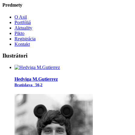
Predmety
O Asil
Portfóliá
Aktuality
Pikto
Registrácia
Kontakt
Ilustrátori
Hedviga M.Gutierrez
Bratislava
56,2