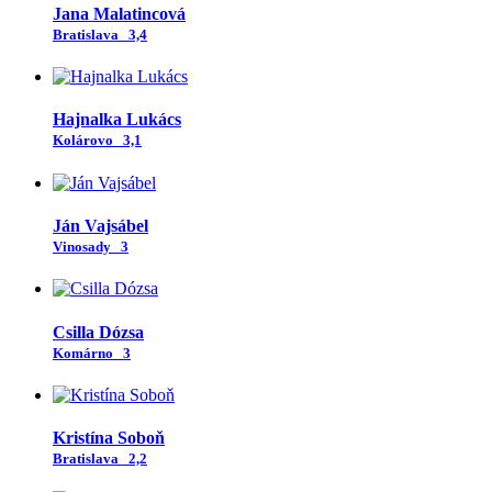
Jana Malatincová
Bratislava
3,4
Hajnalka Lukács
Kolárovo
3,1
Ján Vajsábel
Vinosady
3
Csilla Dózsa
Komárno
3
Kristína Soboň
Bratislava
2,2