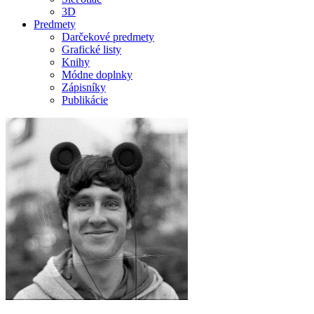
3D
Predmety
Darčekové predmety
Grafické listy
Knihy
Módne doplnky
Zápisníky
Publikácie