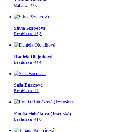
Galanta
47,6
Silvia Szabóová
Bratislava
46,3
Daniela Olejníková
Bratislava
44,4
Saša Buricová
Bratislava
44
Emília Holečková (Jesenská)
Bratislava
41,6