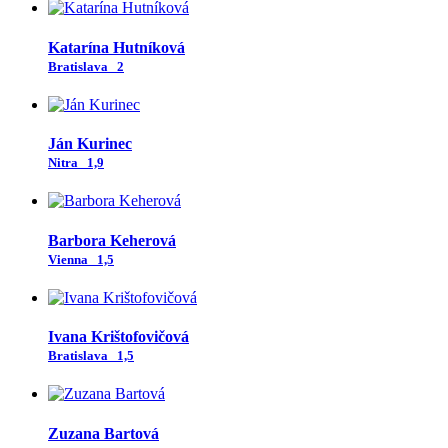
Katarína Hutníková
Bratislava
2
Ján Kurinec
Nitra
1,9
Barbora Keherová
Vienna
1,5
Ivana Krištofovičová
Bratislava
1,5
Zuzana Bartová