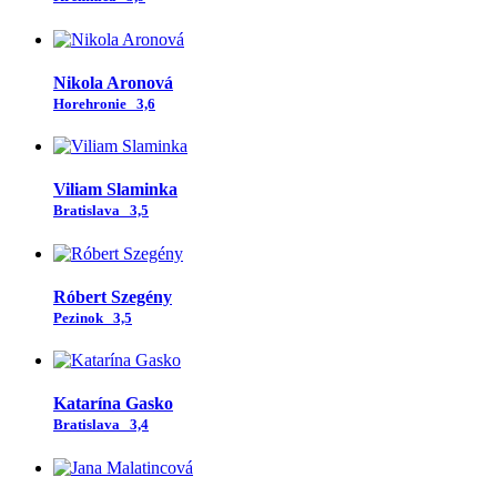
Nikola Aronová
Horehronie
3,6
Viliam Slaminka
Bratislava
3,5
Róbert Szegény
Pezinok
3,5
Katarína Gasko
Bratislava
3,4