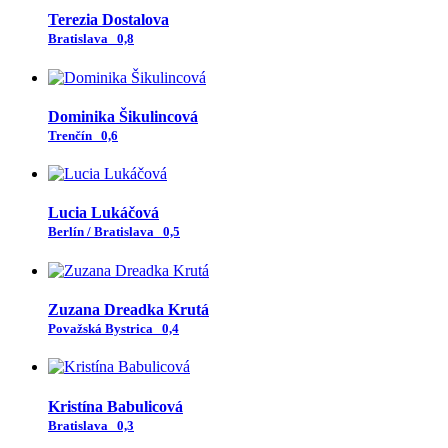
Terezia Dostalova
Bratislava
0,8
Dominika Šikulincová
Trenčín
0,6
Lucia Lukáčová
Berlín / Bratislava
0,5
Zuzana Dreadka Krutá
Považská Bystrica
0,4
Kristína Babulicová
Bratislava
0,3