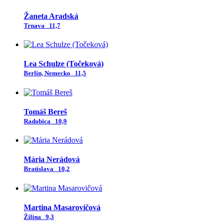
Žaneta Aradská
Trnava
11,7
Lea Schulze (Točeková)
Berlin, Nemecko
11,5
Tomáš Bereš
Radobica
10,9
Mária Nerádová
Bratislava
10,2
Martina Masarovičová
Žilina
9,3