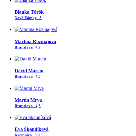
Bianka Török
Nové Zámky
5
Martina Rozinajová
Bratislava
4,7
Dávid Marcin
Bratislava
4,5
Martin Mrva
Bratislava
4,5
Eva Škandíková
Kremnica
3,9