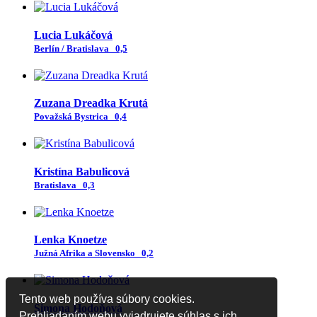
Lucia Lukáčová
Berlín / Bratislava
0,5
Zuzana Dreadka Krutá
Považská Bystrica
0,4
Kristína Babulicová
Bratislava
0,3
Lenka Knoetze
Južná Afrika a Slovensko
0,2
Tento web používa súbory cookies.
Simona Hodoňová
Prehliadaním webu vyjadrujete súhlas s ich