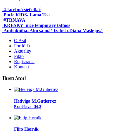
4-farebná sieťotlač
Pucle KIDS- Lama Tea
#TRNAVA
KRESKY- nice temporary tattoos
Audiokniha- Ako sa máš Izabela-Diana Mašlejová
O Asil
Portfóliá
Aktuality
Pikto
Registrácia
Kontakt
Ilustrátori
Hedviga M.Gutierrez
Bratislava
56,2
Filip Horník