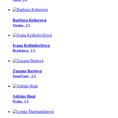
Barbora Keherová
Vienna
1,5
Ivana Krištofovičová
Bratislava
1,5
Zuzana Bartová
Topoľčany
1,5
Adrián Hnát
Praha
1,5