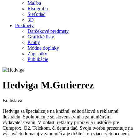
Maľba
Risografia
Sieťotlač
3D
Predmety
Darčekové predmety
Grafické listy
Knihy
Módne doplnky
Zápisníky
Publikácie
Hedviga M.Gutierrez
Bratislava
Hedviga sa špecializuje na knižnú, editoriálovú a reklamnú
ilustráciu. Spolupracuje so slovenskými a zahraničnými
vydavateľstvami. V oblasti reklamy pripravila ilustrácie pre
Curaprox, O2, Telekom, či dennú tlač. Svoju tvorbu prezentuje na
výstavách doma aj v zahraničí a je držiteľkou viacerých ocenení.