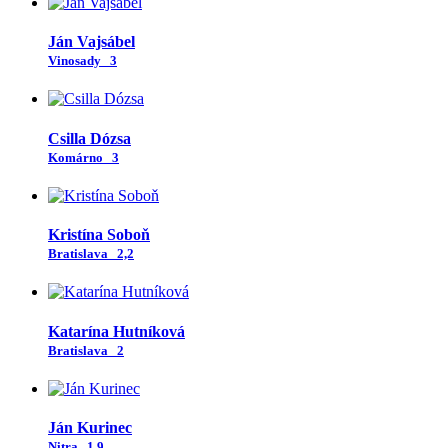
Ján Vajsábel
Vinosady
3
Csilla Dózsa
Komárno
3
Kristína Soboň
Bratislava
2,2
Katarína Hutníková
Bratislava
2
Ján Kurinec
Nitra
1,9