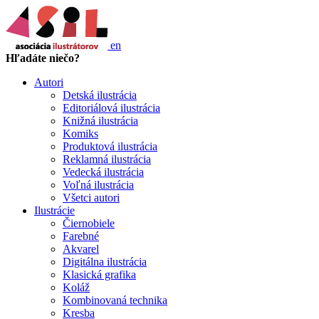
en
Hľadáte niečo?
Autori
Detská ilustrácia
Editoriálová ilustrácia
Knižná ilustrácia
Komiks
Produktová ilustrácia
Reklamná ilustrácia
Vedecká ilustrácia
Voľná ilustrácia
Všetci autori
Ilustrácie
Čiernobiele
Farebné
Akvarel
Digitálna ilustrácia
Klasická grafika
Koláž
Kombinovaná technika
Kresba