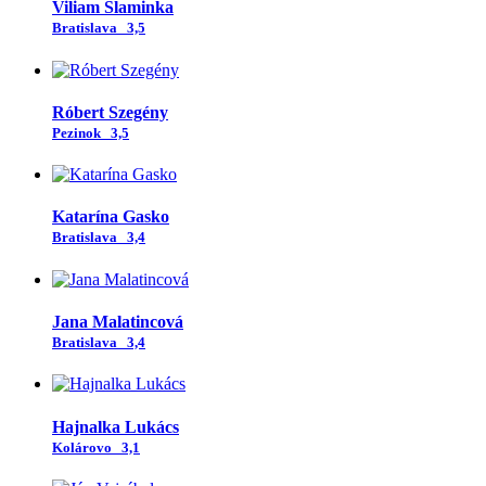
Viliam Slaminka
Bratislava
3,5
Róbert Szegény
Pezinok
3,5
Katarína Gasko
Bratislava
3,4
Jana Malatincová
Bratislava
3,4
Hajnalka Lukács
Kolárovo
3,1