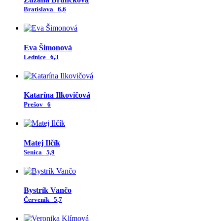
Bratislava
6,6
Eva Šimonová
Lednice
6,3
Katarína Ilkovičová
Prešov
6
Matej Ilčík
Senica
5,9
Bystrík Vančo
Červeník
5,7