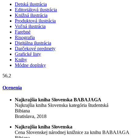
Detská ilustrácia
Editoriálová ilustrácia
Knižná ilustrácia
Produktová ilustrácia
Voľná ilustrácia
Farebné
Risografia
Digitálna ilustrácia
Darčekové predmety
Grafické listy
Knihy
Módne doplnky
56,2
Ocenenia
Najkrajšia kniha Slovenska BABAJAGA
Najkrajšia kniha Slovenska kategória študentská
Bibiana
Bratislava, 2018
Najkrajšia kniha Slovenska
Cena Slovenskej národnej knižnice za knihu BABAJAGA
Bibiana