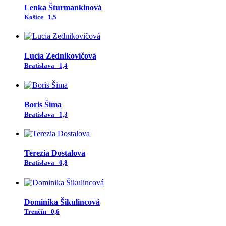
Lenka Šturmankinová
Košice
1,5
Lucia Zednikovičová
Bratislava
1,4
Boris Šima
Bratislava
1,3
Terezia Dostalova
Bratislava
0,8
Dominika Šikulincová
Trenčín
0,6