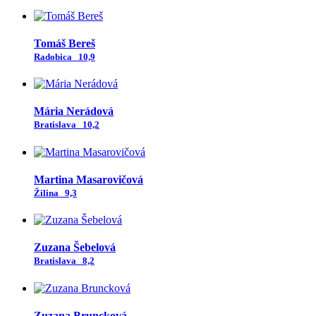
Tomáš Bereš
Radobica
10,9
Mária Nerádová
Bratislava
10,2
Martina Masarovičová
Žilina
9,3
Zuzana Šebelová
Bratislava
8,2
Zuzana Bruncková