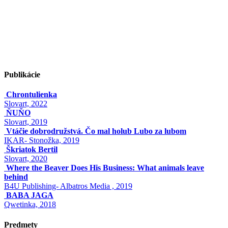
Publikácie
Chrontulienka
Slovart, 2022
ŇUŇO
Slovart, 2019
Vtáčie dobrodružstvá. Čo mal holub Lubo za lubom
IKAR- Stonožka, 2019
Škriatok Bertil
Slovart, 2020
Where the Beaver Does His Business: What animals leave
behind
B4U Publishing- Albatros Media , 2019
BABA JAGA
Qwetinka, 2018
Predmety