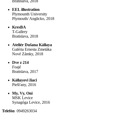
Bratislava, 2018
EEL illustration
Plymounth University
Plymouth/ Anglicko, 2018
KresBA
T-Gallery
Bratislava, 2018
Ateliér Dušana Kállaya
Galéria Ernesta Zmetáka
Nové Zámky, 2018
Dve z 214
Foajé
Bratislava, 2017
Kállayovi žiaci
Piešťany, 2016
My, Vy, Oni
MSK Levice
Synagóga Levice, 2016
Telefón
0949263034