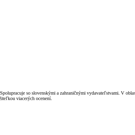
u. Spolupracuje so slovenskými a zahraničnými vydavateľstvami. V oblas
ržiteľkou viacerých ocenení.