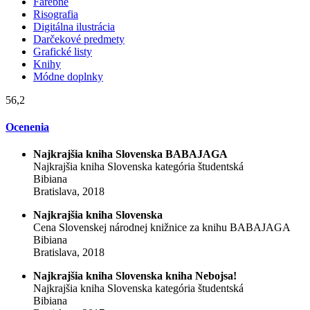
Farebné
Risografia
Digitálna ilustrácia
Darčekové predmety
Grafické listy
Knihy
Módne doplnky
56,2
Ocenenia
Najkrajšia kniha Slovenska BABAJAGA
Najkrajšia kniha Slovenska kategória študentská
Bibiana
Bratislava, 2018
Najkrajšia kniha Slovenska
Cena Slovenskej národnej knižnice za knihu BABAJAGA
Bibiana
Bratislava, 2018
Najkrajšia kniha Slovenska kniha Nebojsa!
Najkrajšia kniha Slovenska kategória študentská
Bibiana