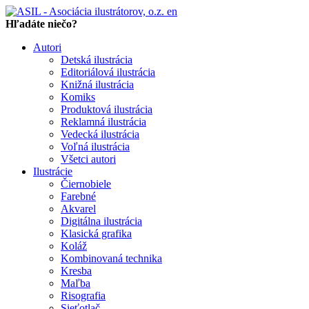
en
Hľadáte niečo?
Autori
Detská ilustrácia
Editoriálová ilustrácia
Knižná ilustrácia
Komiks
Produktová ilustrácia
Reklamná ilustrácia
Vedecká ilustrácia
Voľná ilustrácia
Všetci autori
Ilustrácie
Čiernobiele
Farebné
Akvarel
Digitálna ilustrácia
Klasická grafika
Koláž
Kombinovaná technika
Kresba
Maľba
Risografia
Sieťotlač