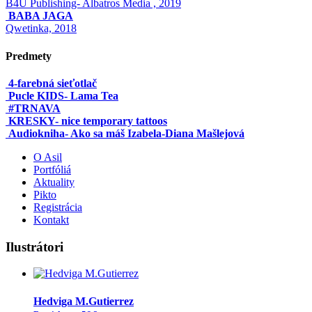
B4U Publishing- Albatros Media , 2019
BABA JAGA
Qwetinka, 2018
Predmety
4-farebná sieťotlač
Pucle KIDS- Lama Tea
#TRNAVA
KRESKY- nice temporary tattoos
Audiokniha- Ako sa máš Izabela-Diana Mašlejová
O Asil
Portfóliá
Aktuality
Pikto
Registrácia
Kontakt
Ilustrátori
Hedviga M.Gutierrez