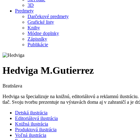
3D
Predmety
Darčekové predmety
Grafické listy
Knihy
Módne doplnky
Zápisníky
Publikácie
Hedviga M.Gutierrez
Bratislava
Hedviga sa špecializuje na knižnú, editoriálovú a reklamnú ilustráci
tlač. Svoju tvorbu prezentuje na výstavách doma aj v zahraničí a je d
Detská ilustrácia
Editoriálová ilustrácia
Knižná ilustrácia
Produktová ilustrácia
Voľná ilustrácia