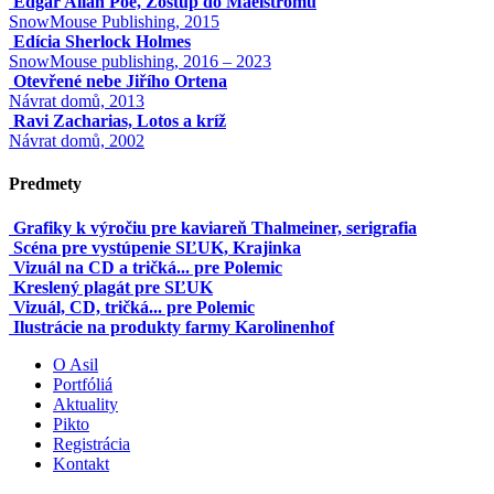
Edgar Allan Poe, Zostup do Maelstromu
SnowMouse Publishing, 2015
Edícia Sherlock Holmes
SnowMouse publishing, 2016 – 2023
Otevřené nebe Jiřího Ortena
Návrat domů, 2013
Ravi Zacharias, Lotos a kríž
Návrat domů, 2002
Predmety
Grafiky k výročiu pre kaviareň Thalmeiner, serigrafia
Scéna pre vystúpenie SĽUK, Krajinka
Vizuál na CD a tričká... pre Polemic
Kreslený plagát pre SĽUK
Vizuál, CD, tričká... pre Polemic
Ilustrácie na produkty farmy Karolinenhof
O Asil
Portfóliá
Aktuality
Pikto
Registrácia
Kontakt