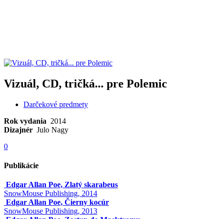
Vizuál, CD, tričká... pre Polemic
Darčekové predmety
Rok vydania
2014
Dizajnér
Julo Nagy
0
Publikácie
Edgar Allan Poe, Zlatý skarabeus
SnowMouse Publishing, 2014
Edgar Allan Poe, Čierny kocúr
SnowMouse Publishing, 2013