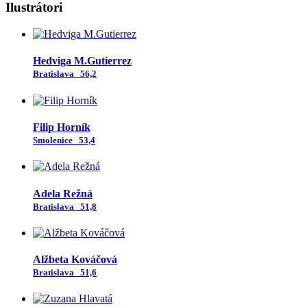
Ilustrátori
Hedviga M.Gutierrez
Bratislava
56,2
Filip Horník
Smolenice
53,4
Adela Režná
Bratislava
51,8
Alžbeta Kováčová
Bratislava
51,6