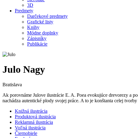
3D
Predmety
Darčekové predmety
Grafické listy
Knihy
Módne doplnky
Zápisníky
Publikácie
Julo Nagy
Bratislava
Ak porovnáme Julove ilustrácie E. A. Poea evokujúce drevorezy a počí
nachádza autentické plody svojej práce. A to je konštanta celej tvor
Knižná ilustrácia
Produktová ilustrácia
Reklamná ilustrácia
Voľná ilustrácia
Čiernobiele