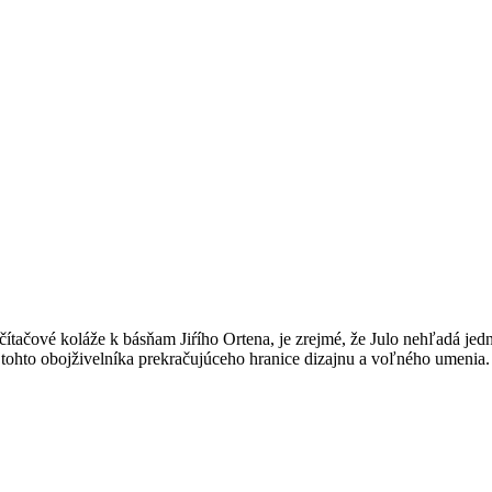
tačové koláže k básňam Jiŕího Ortena, je zrejmé, že Julo nehľadá jedn
by tohto obojživelníka prekračujúceho hranice dizajnu a voľného umenia.