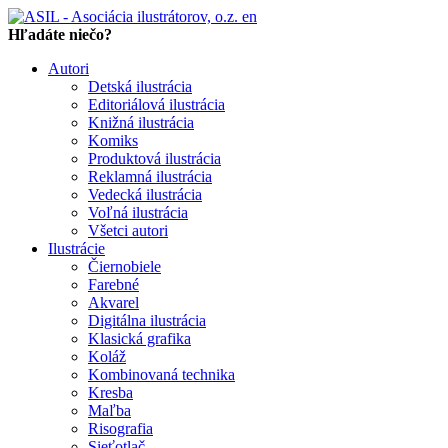
en
Hľadáte niečo?
Autori
Detská ilustrácia
Editoriálová ilustrácia
Knižná ilustrácia
Komiks
Produktová ilustrácia
Reklamná ilustrácia
Vedecká ilustrácia
Voľná ilustrácia
Všetci autori
Ilustrácie
Čiernobiele
Farebné
Akvarel
Digitálna ilustrácia
Klasická grafika
Koláž
Kombinovaná technika
Kresba
Maľba
Risografia
Sieťotlač