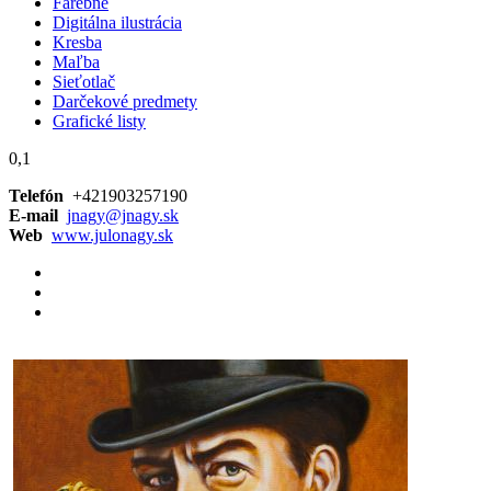
Farebné
Digitálna ilustrácia
Kresba
Maľba
Sieťotlač
Darčekové predmety
Grafické listy
0,1
Telefón
+421903257190
E-mail
jnagy@jnagy.sk
Web
www.julonagy.sk