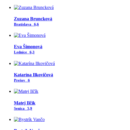
Zuzana Bruncková
Bratislava
6,6
Eva Šimonová
Lednice
6,3
Katarína Ilkovičová
Prešov
6
Matej Ilčík
Senica
5,9