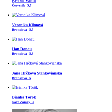
Bystrík Vančo
Červeník
5,7
Veronika Klímová
Bratislava
5,5
Han Donau
Bratislava
5,3
Jana Hrčková Stankovianska
Bratislava
5
Bianka Török
Nové Zámky
5