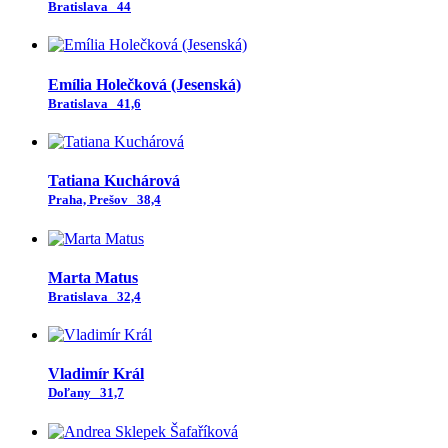
Bratislava
44
Emília Holečková (Jesenská)
Bratislava
41,6
Tatiana Kuchárová
Praha, Prešov
38,4
Marta Matus
Bratislava
32,4
Vladimír Král
Doľany
31,7