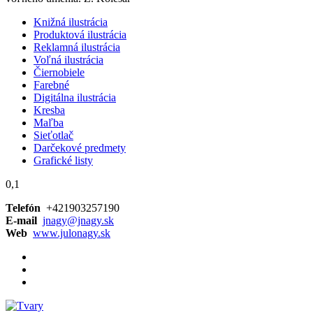
Knižná ilustrácia
Produktová ilustrácia
Reklamná ilustrácia
Voľná ilustrácia
Čiernobiele
Farebné
Digitálna ilustrácia
Kresba
Maľba
Sieťotlač
Darčekové predmety
Grafické listy
0,1
Telefón
+421903257190
E-mail
jnagy@jnagy.sk
Web
www.julonagy.sk