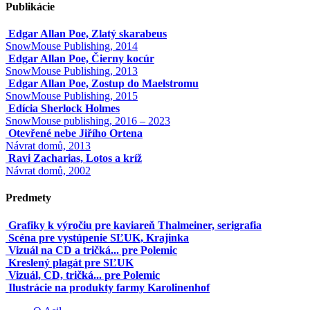
Publikácie
Edgar Allan Poe, Zlatý skarabeus
SnowMouse Publishing, 2014
Edgar Allan Poe, Čierny kocúr
SnowMouse Publishing, 2013
Edgar Allan Poe, Zostup do Maelstromu
SnowMouse Publishing, 2015
Edícia Sherlock Holmes
SnowMouse publishing, 2016 – 2023
Otevřené nebe Jiřího Ortena
Návrat domů, 2013
Ravi Zacharias, Lotos a kríž
Návrat domů, 2002
Predmety
Grafiky k výročiu pre kaviareň Thalmeiner, serigrafia
Scéna pre vystúpenie SĽUK, Krajinka
Vizuál na CD a tričká... pre Polemic
Kreslený plagát pre SĽUK
Vizuál, CD, tričká... pre Polemic
Ilustrácie na produkty farmy Karolinenhof