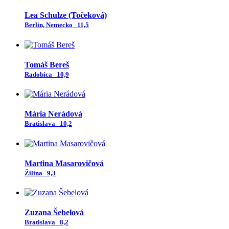
Lea Schulze (Točeková)
Berlin, Nemecko
11,5
Tomáš Bereš
Radobica
10,9
Mária Nerádová
Bratislava
10,2
Martina Masarovičová
Žilina
9,3
Zuzana Šebelová
Bratislava
8,2