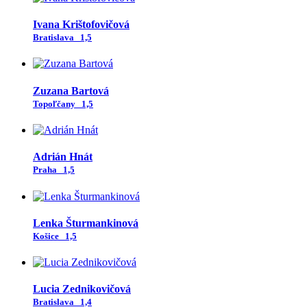
Ivana Krištofovičová
Bratislava
1,5
Zuzana Bartová
Topoľčany
1,5
Adrián Hnát
Praha
1,5
Lenka Šturmankinová
Košice
1,5
Lucia Zednikovičová
Bratislava
1,4