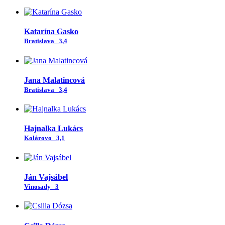
Katarína Gasko
Bratislava
3,4
Jana Malatincová
Bratislava
3,4
Hajnalka Lukács
Kolárovo
3,1
Ján Vajsábel
Vinosady
3