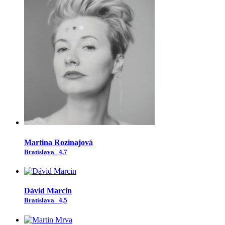
Martina Rozinajová
Bratislava
4,7
Dávid Marcin
Bratislava
4,5