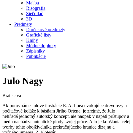
Maľba
Risografia
Sieťotlač
3D
Predmety
Darčekové predmety
Grafické listy
Knihy
Módne doplnky
Zápisníky
Publikácie
Julo Nagy
Bratislava
Ak porovnáme Julove ilustrácie E. A. Poea evokujúce drevorezy a
počítačové koláže k básňam Jiŕího Ortena, je zrejmé, že Julo
nehľadá jednotný autorský koncept, ale naopak v napätí prístupov a
médií nachádza autentické plody svojej práce. A to je konštanta celej
tvorby tohto obojživelníka prekračujúceho hranice dizajnu a
voľného umenia. Z. Kolesár