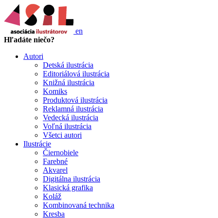
en
Hľadáte niečo?
Autori
Detská ilustrácia
Editoriálová ilustrácia
Knižná ilustrácia
Komiks
Produktová ilustrácia
Reklamná ilustrácia
Vedecká ilustrácia
Voľná ilustrácia
Všetci autori
Ilustrácie
Čiernobiele
Farebné
Akvarel
Digitálna ilustrácia
Klasická grafika
Koláž
Kombinovaná technika
Kresba