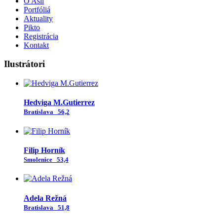
O Asil
Portfóliá
Aktuality
Pikto
Registrácia
Kontakt
Ilustrátori
Hedviga M.Gutierrez
Bratislava
56,2
Filip Horník
Smolenice
53,4
Adela Režná
Bratislava
51,8