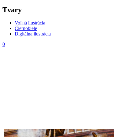
Tvary
Voľná ilustrácia
Čiernobiele
Digitálna ilustrácia
0