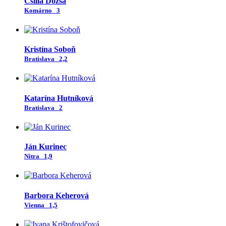
Csilla Dózsa
Komárno
3
Kristína Soboň
Bratislava
2,2
Katarína Hutníková
Bratislava
2
Ján Kurinec
Nitra
1,9
Barbora Keherová
Vienna
1,5