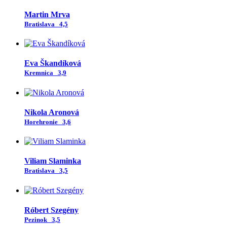
Martin Mrva
Bratislava
4,5
Eva Škandíková
Kremnica
3,9
Nikola Aronová
Horehronie
3,6
Viliam Slaminka
Bratislava
3,5
Róbert Szegény
Pezinok
3,5