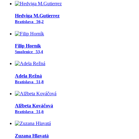
Hedviga M.Gutierrez
Bratislava
56,2
Filip Horník
Smolenice
53,4
Adela Režná
Bratislava
51,8
Alžbeta Kováčová
Bratislava
51,6
Zuzana Hlavatá