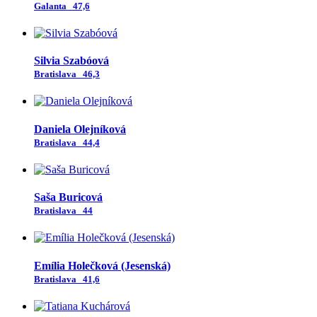
Galanta
47,6
Silvia Szabóová
Bratislava
46,3
Daniela Olejníková
Bratislava
44,4
Saša Buricová
Bratislava
44
Emília Holečková (Jesenská)
Bratislava
41,6