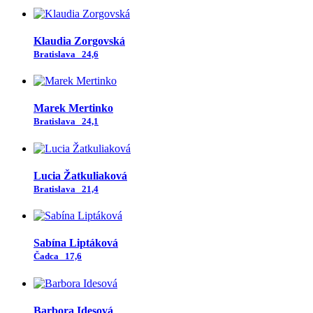
Klaudia Zorgovská
Bratislava
24,6
Marek Mertinko
Bratislava
24,1
Lucia Žatkuliaková
Bratislava
21,4
Sabína Liptáková
Čadca
17,6
Barbora Idesová