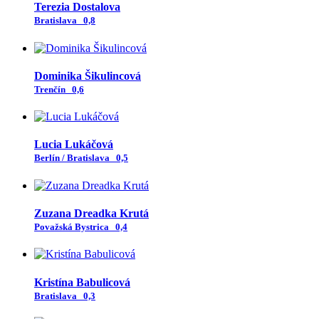
Terezia Dostalova
Bratislava
0,8
Dominika Šikulincová
Trenčín
0,6
Lucia Lukáčová
Berlín / Bratislava
0,5
Zuzana Dreadka Krutá
Považská Bystrica
0,4
Kristína Babulicová
Bratislava
0,3