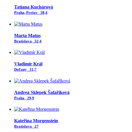
Tatiana Kuchárová
Praha, Prešov
38,4
Marta Matus
Bratislava
32,4
Vladimír Král
Doľany
31,7
Andrea Sklepek Šafaříková
Praha
29,9
Kateřina Morgenstein
Bratislava
27