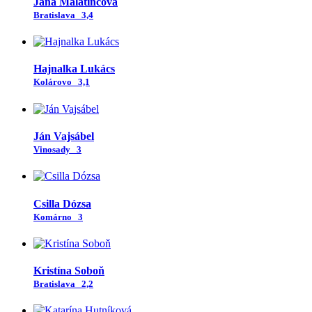
Jana Malatincová
Bratislava
3,4
Hajnalka Lukács
Kolárovo
3,1
Ján Vajsábel
Vinosady
3
Csilla Dózsa
Komárno
3
Kristína Soboň
Bratislava
2,2