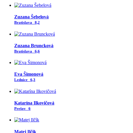
Zuzana Šebelová
Bratislava
8,2
Zuzana Bruncková
Bratislava
6,6
Eva Šimonová
Lednice
6,3
Katarína Ilkovičová
Prešov
6
Matej Ilčík