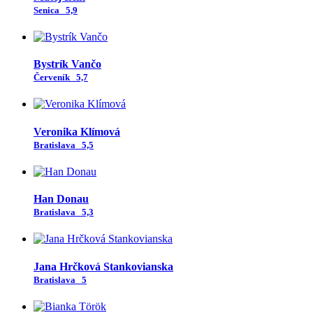
Senica
5,9
Bystrík Vančo
Červeník
5,7
Veronika Klímová
Bratislava
5,5
Han Donau
Bratislava
5,3
Jana Hrčková Stankovianska
Bratislava
5