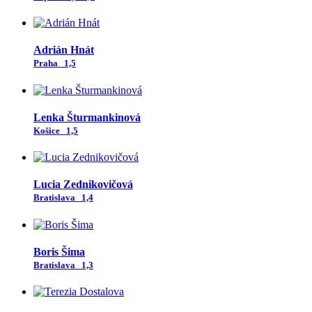
Adrián Hnát
Praha
1,5
Lenka Šturmankinová
Košice
1,5
Lucia Zednikovičová
Bratislava
1,4
Boris Šima
Bratislava
1,3