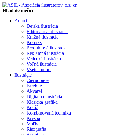
en
Hľadáte niečo?
Autori
Detská ilustrácia
Editoriálová ilustrácia
Knižná ilustrácia
Komiks
Produktová ilustrácia
Reklamná ilustrácia
Vedecká ilustrácia
Voľná ilustrácia
Všetci autori
Ilustrácie
Čiernobiele
Farebné
Akvarel
Digitálna ilustrácia
Klasická grafika
Koláž
Kombinovaná technika
Kresba
Maľba
Risografia
Sieťotlač