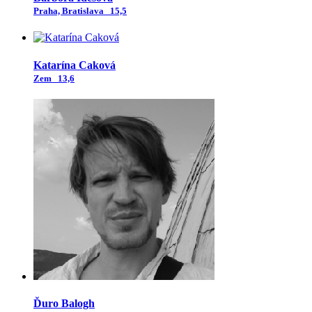
Praha, Bratislava
15,5
Katarína Caková
Zem
13,6
Ďuro Balogh