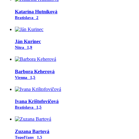
Katarína Hutníková
Bratislava
2
Ján Kurinec
Nitra
1,9
Barbora Keherová
Vienna
1,5
Ivana Krištofovičová
Bratislava
1,5
Zuzana Bartová
Topoľčany
1,5