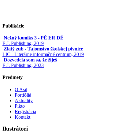
Publikácie
Nežný komiks 3 - PÉ ER DÉ
E.J. Publishing, 2019
Zlatý zub - Tajomstvo školskej pivnice
LIC - Literárne informačné centrum, 2019
Dozvedela som sa, že žiješ
E.J. Publishing, 2023
Predmety
O Asil
Portfóliá
Aktuality
Pikto
Registrácia
Kontakt
Ilustrátori