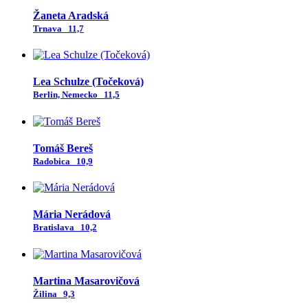
Žaneta Aradská
Trnava
11,7
Lea Schulze (Točeková)
Berlin, Nemecko
11,5
Tomáš Bereš
Radobica
10,9
Mária Nerádová
Bratislava
10,2
Martina Masarovičová
Žilina
9,3