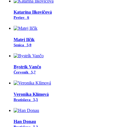
Katarína Ilkovičová
Prešov
6
Matej Ilčík
Senica
5,9
Bystrík Vančo
Červeník
5,7
Veronika Klímová
Bratislava
5,5
Han Donau
Bratislava
5,3