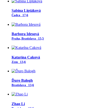
Sabína Liptáková
Čadca
17,6
Barbora Idesová
Praha, Bratislava
15,5
Katarína Caková
Zem
13,6
Ďuro Balogh
Bratislava
13,6
Zhao Li