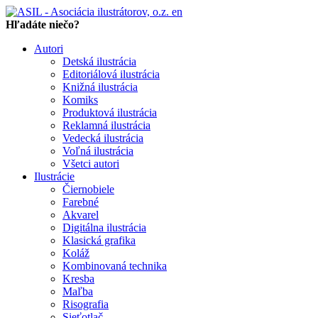
en
Hľadáte niečo?
Autori
Detská ilustrácia
Editoriálová ilustrácia
Knižná ilustrácia
Komiks
Produktová ilustrácia
Reklamná ilustrácia
Vedecká ilustrácia
Voľná ilustrácia
Všetci autori
Ilustrácie
Čiernobiele
Farebné
Akvarel
Digitálna ilustrácia
Klasická grafika
Koláž
Kombinovaná technika
Kresba
Maľba
Risografia
Sieťotlač