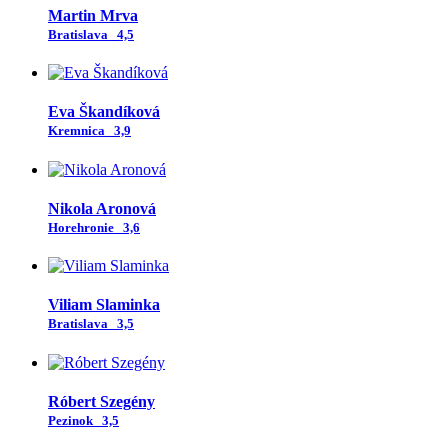
Martin Mrva
Bratislava
4,5
Eva Škandíková
Kremnica
3,9
Nikola Aronová
Horehronie
3,6
Viliam Slaminka
Bratislava
3,5
Róbert Szegény
Pezinok
3,5