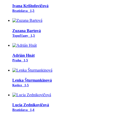
Ivana Krištofovičová
Bratislava
1,5
Zuzana Bartová
Topoľčany
1,5
Adrián Hnát
Praha
1,5
Lenka Šturmankinová
Košice
1,5
Lucia Zednikovičová
Bratislava
1,4