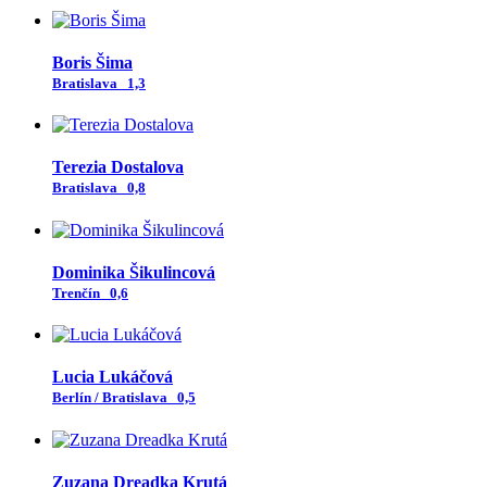
Boris Šima
Bratislava
1,3
Terezia Dostalova
Bratislava
0,8
Dominika Šikulincová
Trenčín
0,6
Lucia Lukáčová
Berlín / Bratislava
0,5
Zuzana Dreadka Krutá