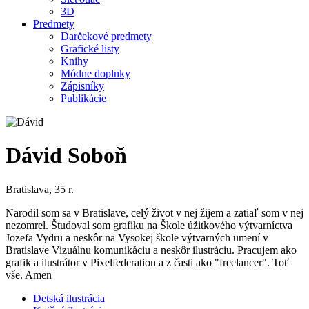
3D
Predmety
Darčekové predmety
Grafické listy
Knihy
Módne doplnky
Zápisníky
Publikácie
Dávid Soboň
Bratislava, 35 r.
Narodil som sa v Bratislave, celý život v nej žijem a zatiaľ som v nej
nezomrel. Študoval som grafiku na Škole úžitkového výtvarníctva
Jozefa Vydru a neskôr na Vysokej škole výtvarných umení v
Bratislave Vizuálnu komunikáciu a neskôr ilustráciu. Pracujem ako
grafik a ilustrátor v Pixelfederation a z časti ako "freelancer". Toť
vše. Amen
Detská ilustrácia