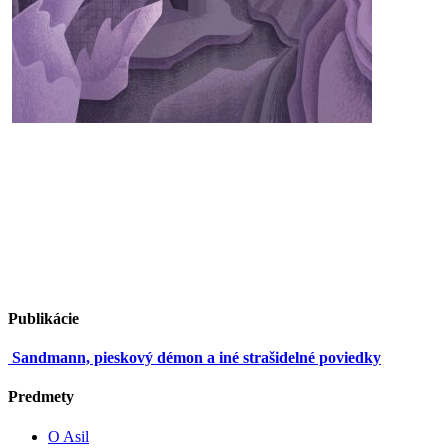
Publikácie
Sandmann, pieskový démon a iné strašidelné poviedky
Predmety
O Asil