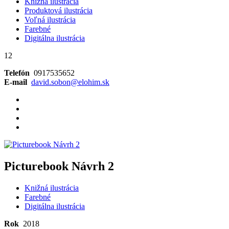
Knižná ilustrácia
Produktová ilustrácia
Voľná ilustrácia
Farebné
Digitálna ilustrácia
12
Telefón
0917535652
E-mail
david.sobon@elohim.sk
Picturebook Návrh 2
Knižná ilustrácia
Farebné
Digitálna ilustrácia
Rok
2018