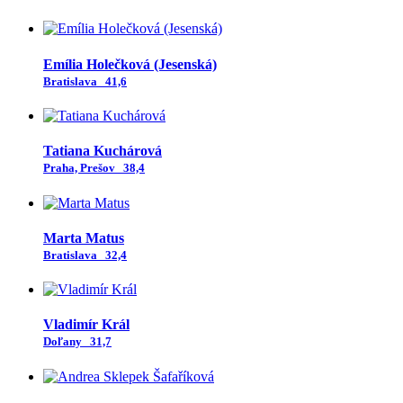
Emília Holečková (Jesenská)
Bratislava
41,6
Tatiana Kuchárová
Praha, Prešov
38,4
Marta Matus
Bratislava
32,4
Vladimír Král
Doľany
31,7