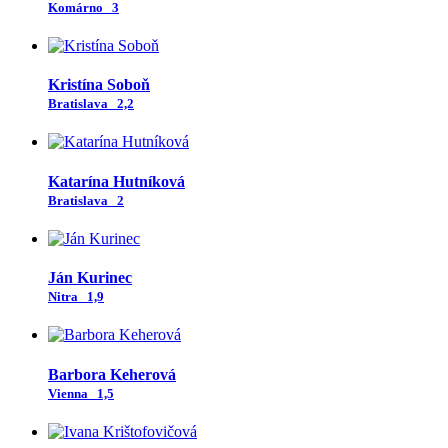
Komárno
3
Kristína Soboň
Bratislava
2,2
Katarína Hutníková
Bratislava
2
Ján Kurinec
Nitra
1,9
Barbora Keherová
Vienna
1,5