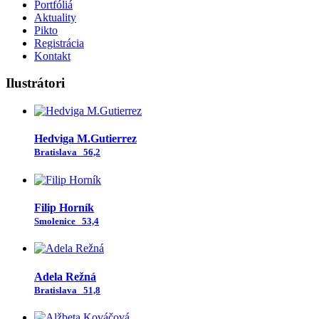
Portfóliá
Aktuality
Pikto
Registrácia
Kontakt
Ilustrátori
Hedviga M.Gutierrez
Bratislava
56,2
Filip Horník
Smolenice
53,4
Adela Režná
Bratislava
51,8