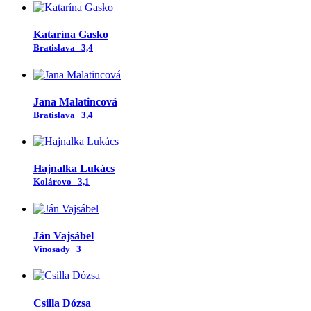
Katarína Gasko
Bratislava
3,4
Jana Malatincová
Bratislava
3,4
Hajnalka Lukács
Kolárovo
3,1
Ján Vajsábel
Vinosady
3
Csilla Dózsa