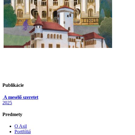
Publikácie
A mesélő szeretet
2025
Predmety
O Asil
Portfóliá