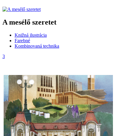
A mesélő szeretet
Knižná ilustrácia
Farebné
Kombinovaná technika
3