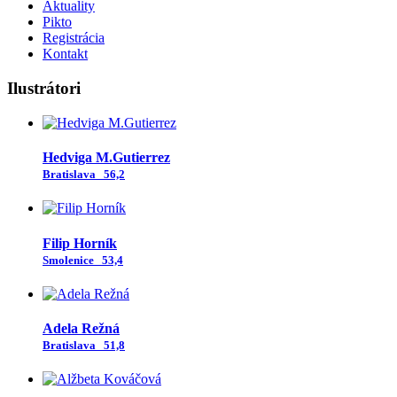
Aktuality
Pikto
Registrácia
Kontakt
Ilustrátori
Hedviga M.Gutierrez
Bratislava
56,2
Filip Horník
Smolenice
53,4
Adela Režná
Bratislava
51,8