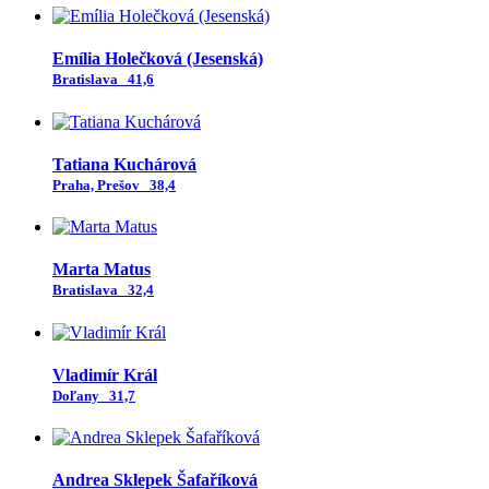
Emília Holečková (Jesenská)
Bratislava
41,6
Tatiana Kuchárová
Praha, Prešov
38,4
Marta Matus
Bratislava
32,4
Vladimír Král
Doľany
31,7
Andrea Sklepek Šafaříková