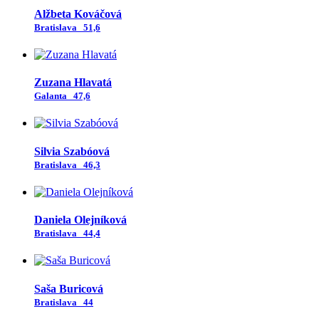
Alžbeta Kováčová
Bratislava
51,6
Zuzana Hlavatá
Galanta
47,6
Silvia Szabóová
Bratislava
46,3
Daniela Olejníková
Bratislava
44,4
Saša Buricová
Bratislava
44