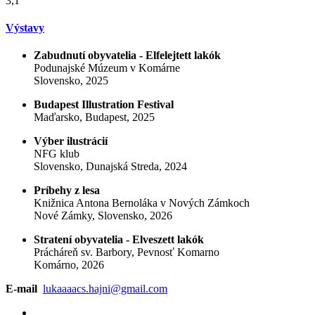
3,1
Výstavy
Zabudnutí obyvatelia - Elfelejtett lakók
Podunajské Múzeum v Komárne
Slovensko, 2025
Budapest Illustration Festival
Maďarsko, Budapest, 2025
Výber ilustrácií
NFG klub
Slovensko, Dunajská Streda, 2024
Príbehy z lesa
Knižnica Antona Bernoláka v Nových Zámkoch
Nové Zámky, Slovensko, 2026
Stratení obyvatelia - Elveszett lakók
Prácháreň sv. Barbory, Pevnosť Komarno
Komárno, 2026
E-mail
lukaaaacs.hajni@gmail.com