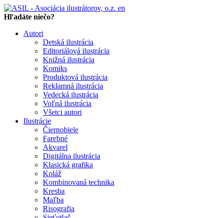
en
Hľadáte niečo?
Autori
Detská ilustrácia
Editoriálová ilustrácia
Knižná ilustrácia
Komiks
Produktová ilustrácia
Reklamná ilustrácia
Vedecká ilustrácia
Voľná ilustrácia
Všetci autori
Ilustrácie
Čiernobiele
Farebné
Akvarel
Digitálna ilustrácia
Klasická grafika
Koláž
Kombinovaná technika
Kresba
Maľba
Risografia
Sieťotlač