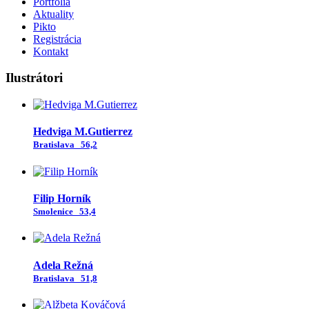
Portfóliá
Aktuality
Pikto
Registrácia
Kontakt
Ilustrátori
Hedviga M.Gutierrez
Bratislava
56,2
Filip Horník
Smolenice
53,4
Adela Režná
Bratislava
51,8