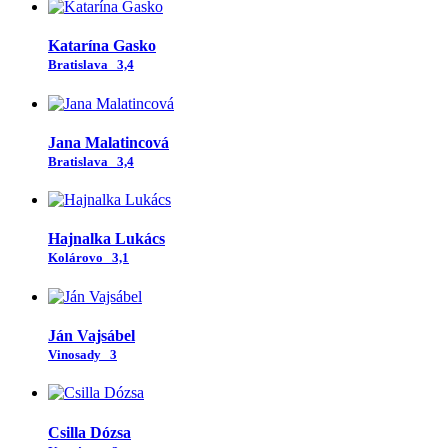
Katarína Gasko
Bratislava
3,4
Jana Malatincová
Bratislava
3,4
Hajnalka Lukács
Kolárovo
3,1
Ján Vajsábel
Vinosady
3
Csilla Dózsa