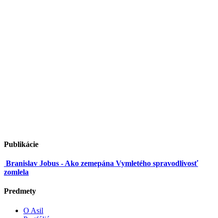
Publikácie
Branislav Jobus - Ako zemepána Vymletého spravodlivosť
zomlela
Predmety
O Asil