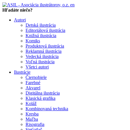
en
Hľadáte niečo?
Autori
Detská ilustrácia
Editoriálová ilustrácia
Knižná ilustrácia
Komiks
Produktová ilustrácia
Reklamná ilustrácia
Vedecká ilustrácia
Voľná ilustrácia
Všetci autori
Ilustrácie
Čiernobiele
Farebné
Akvarel
Digitálna ilustrácia
Klasická grafika
Koláž
Kombinovaná technika
Kresba
Maľba
Risografia
Sieťotlač