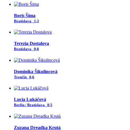
Boris Šima
Bratislava
1,3
Terezia Dostalova
Bratislava
0,8
Dominika Šikulincová
Trenčín
0,6
Lucia Lukáčová
Berlín / Bratislava
0,5
Zuzana Dreadka Krutá