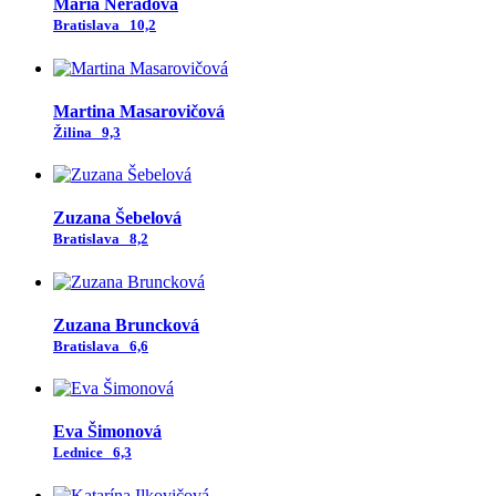
Mária Nerádová
Bratislava
10,2
Martina Masarovičová
Žilina
9,3
Zuzana Šebelová
Bratislava
8,2
Zuzana Bruncková
Bratislava
6,6
Eva Šimonová
Lednice
6,3