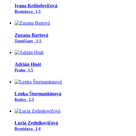
Ivana Krištofovičová
Bratislava
1,5
Zuzana Bartová
Topoľčany
1,5
Adrián Hnát
Praha
1,5
Lenka Šturmankinová
Košice
1,5
Lucia Zednikovičová
Bratislava
1,4