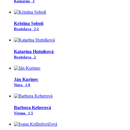
Komárno
3
Kristína Soboň
Bratislava
2,2
Katarína Hutníková
Bratislava
2
Ján Kurinec
Nitra
1,9
Barbora Keherová
Vienna
1,5