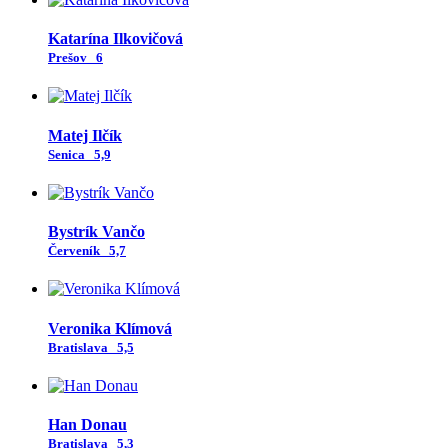
Katarína Ilkovičová
Prešov
6
Matej Ilčík
Senica
5,9
Bystrík Vančo
Červeník
5,7
Veronika Klímová
Bratislava
5,5
Han Donau
Bratislava
5,3