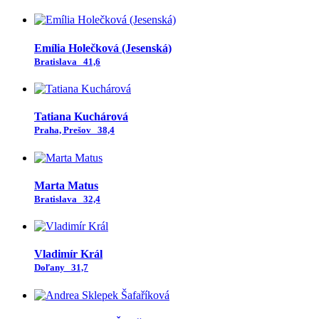
Emília Holečková (Jesenská)
Bratislava
41,6
Tatiana Kuchárová
Praha, Prešov
38,4
Marta Matus
Bratislava
32,4
Vladimír Král
Doľany
31,7