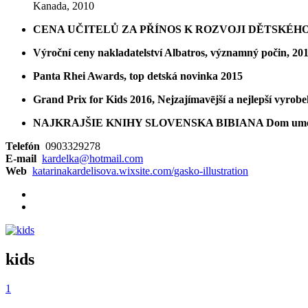
Kanada, 2010
CENA UČITELŮ ZA PŘÍNOS K ROZVOJI DĚTSKÉHO ČTEN
Výroční ceny nakladatelství Albatros, významný počin, 20
Panta Rhei Awards, top detská novinka 2015
Grand Prix for Kids 2016, Nejzajímavējší a nejlepší vyrob
NAJKRAJŠIE KNIHY SLOVENSKA BIBIANA Dom umenia p
Telefón
0903329278
E-mail
kardelka@hotmail.com
Web
katarinakardelisova.wixsite.com/gasko-illustration
kids
1