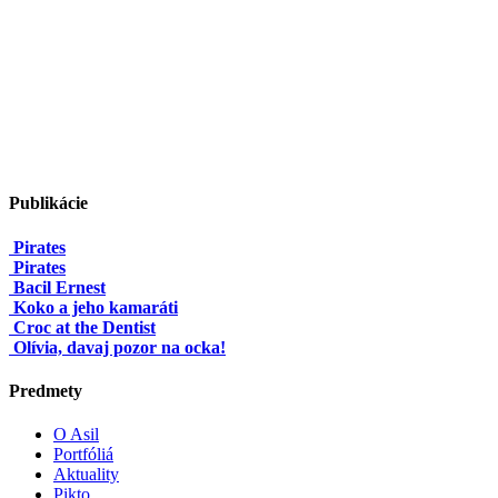
Publikácie
Pirates
Pirates
Bacil Ernest
Koko a jeho kamaráti
Croc at the Dentist
Olívia, davaj pozor na ocka!
Predmety
O Asil
Portfóliá
Aktuality
Pikto