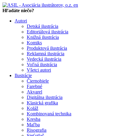
en
Hľadáte niečo?
Autori
Detská ilustrácia
Editoriálová ilustrácia
Knižná ilustrácia
Komiks
Produktová ilustrácia
Reklamná ilustrácia
Vedecká ilustrácia
Voľná ilustrácia
Všetci autori
Ilustrácie
Čiernobiele
Farebné
Akvarel
Digitálna ilustrácia
Klasická grafika
Koláž
Kombinovaná technika
Kresba
Maľba
Risografia
Sieťotlač