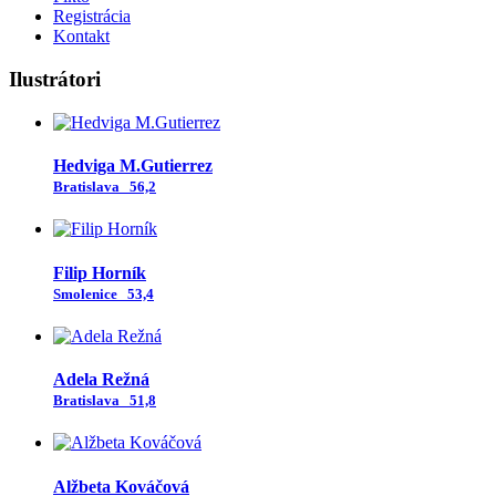
Registrácia
Kontakt
Ilustrátori
Hedviga M.Gutierrez
Bratislava
56,2
Filip Horník
Smolenice
53,4
Adela Režná
Bratislava
51,8
Alžbeta Kováčová