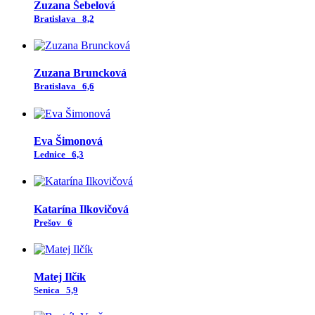
Zuzana Šebelová
Bratislava
8,2
Zuzana Bruncková
Bratislava
6,6
Eva Šimonová
Lednice
6,3
Katarína Ilkovičová
Prešov
6
Matej Ilčík
Senica
5,9