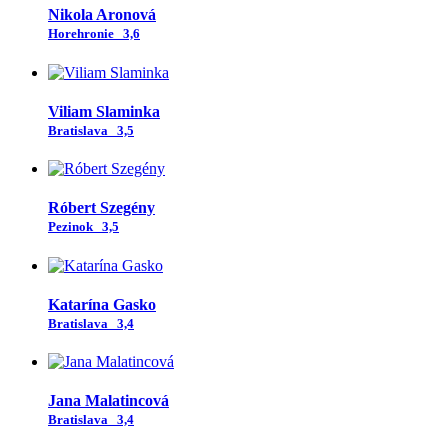
Nikola Aronová
Horehronie
3,6
Viliam Slaminka
Bratislava
3,5
Róbert Szegény
Pezinok
3,5
Katarína Gasko
Bratislava
3,4
Jana Malatincová
Bratislava
3,4