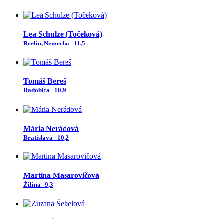
Lea Schulze (Točeková)
Berlin, Nemecko
11,5
Tomáš Bereš
Radobica
10,9
Mária Nerádová
Bratislava
10,2
Martina Masarovičová
Žilina
9,3