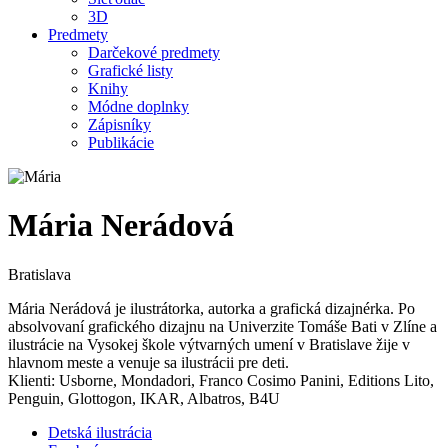
3D
Predmety
Darčekové predmety
Grafické listy
Knihy
Módne doplnky
Zápisníky
Publikácie
Mária Nerádová
Bratislava
Mária Nerádová je ilustrátorka, autorka a grafická dizajnérka. Po
absolvovaní grafického dizajnu na Univerzite Tomáše Bati v Zlíne a
ilustrácie na Vysokej škole výtvarných umení v Bratislave žije v
hlavnom meste a venuje sa ilustrácii pre deti.
Klienti: Usborne, Mondadori, Franco Cosimo Panini, Editions Lito,
Penguin, Glottogon, IKAR, Albatros, B4U
Detská ilustrácia