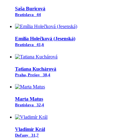
Saša Buricová
Bratislava
44
Emília Holečková (Jesenská)
Bratislava
41,6
Tatiana Kuchárová
Praha, Prešov
38,4
Marta Matus
Bratislava
32,4
Vladimír Král
Doľany
31,7