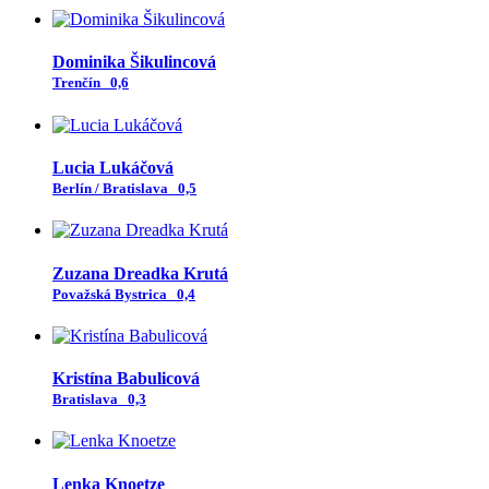
Dominika Šikulincová
Trenčín
0,6
Lucia Lukáčová
Berlín / Bratislava
0,5
Zuzana Dreadka Krutá
Považská Bystrica
0,4
Kristína Babulicová
Bratislava
0,3
Lenka Knoetze