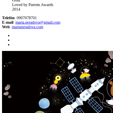
Gold
Loved by Parents Awards
2014
Telefón
0907078701
E-mail
maria.neradova@gmail.com
Web
marianeradova.com