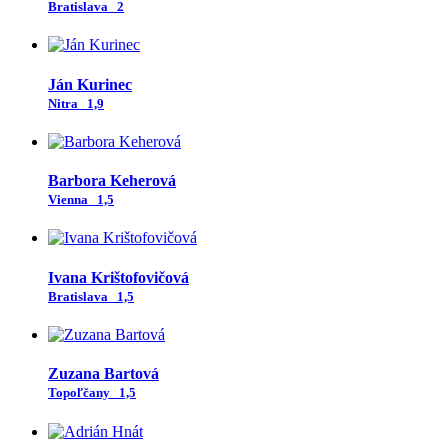
Bratislava
2
Ján Kurinec
Nitra
1,9
Barbora Keherová
Vienna
1,5
Ivana Krištofovičová
Bratislava
1,5
Zuzana Bartová
Topoľčany
1,5