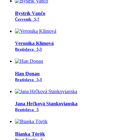
Bystrík Vančo
Červeník
5,7
Veronika Klímová
Bratislava
5,5
Han Donau
Bratislava
5,3
Jana Hrčková Stankovianska
Bratislava
5
Bianka Török
Nové Zámky
5