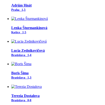
Adrián Hnát
Praha
1,5
Lenka Šturmankinová
Košice
1,5
Lucia Zednikovičová
Bratislava
1,4
Boris Šima
Bratislava
1,3
Terezia Dostalova
Bratislava
0,8