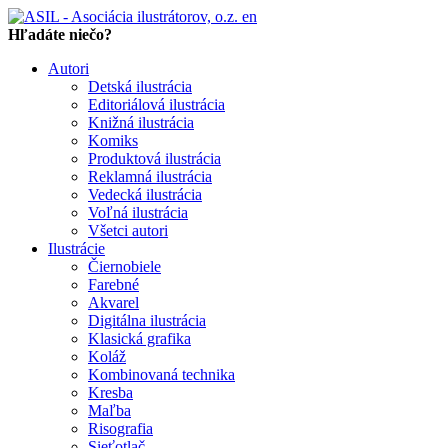
en
Hľadáte niečo?
Autori
Detská ilustrácia
Editoriálová ilustrácia
Knižná ilustrácia
Komiks
Produktová ilustrácia
Reklamná ilustrácia
Vedecká ilustrácia
Voľná ilustrácia
Všetci autori
Ilustrácie
Čiernobiele
Farebné
Akvarel
Digitálna ilustrácia
Klasická grafika
Koláž
Kombinovaná technika
Kresba
Maľba
Risografia
Sieťotlač