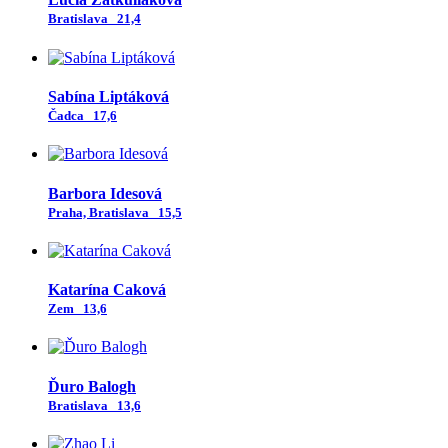
Bratislava
21,4
Sabína Liptáková
Čadca
17,6
Barbora Idesová
Praha, Bratislava
15,5
Katarína Caková
Zem
13,6
Ďuro Balogh
Bratislava
13,6