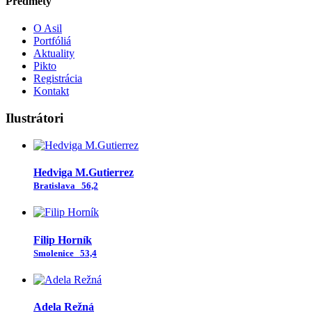
Predmety
O Asil
Portfóliá
Aktuality
Pikto
Registrácia
Kontakt
Ilustrátori
Hedviga M.Gutierrez
Bratislava
56,2
Filip Horník
Smolenice
53,4
Adela Režná