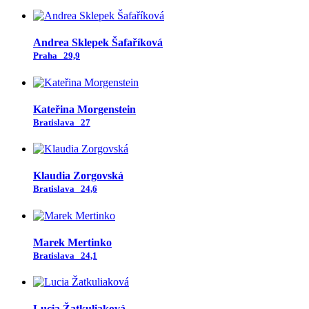
Andrea Sklepek Šafaříková
Praha
29,9
Kateřina Morgenstein
Bratislava
27
Klaudia Zorgovská
Bratislava
24,6
Marek Mertinko
Bratislava
24,1
Lucia Žatkuliaková