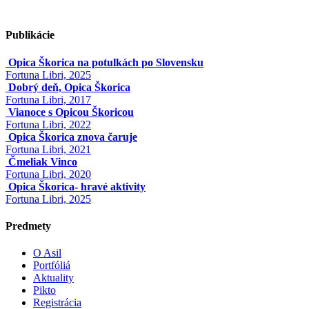
Publikácie
Opica Škorica na potulkách po Slovensku
Fortuna Libri, 2025
Dobrý deň, Opica Škorica
Fortuna Libri, 2017
Vianoce s Opicou Škoricou
Fortuna Libri, 2022
Opica Škorica znova čaruje
Fortuna Libri, 2021
Čmeliak Vinco
Fortuna Libri, 2020
Opica Škorica- hravé aktivity
Fortuna Libri, 2025
Predmety
O Asil
Portfóliá
Aktuality
Pikto
Registrácia