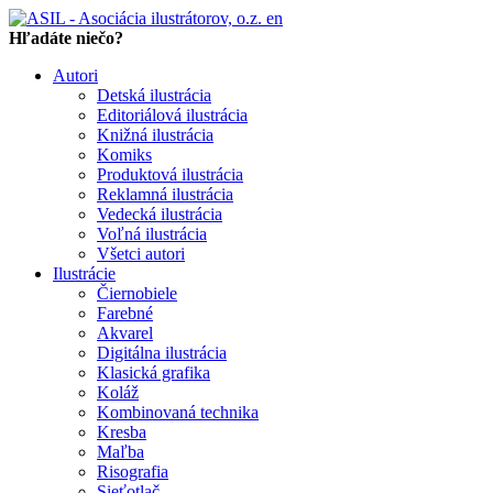
en
Hľadáte niečo?
Autori
Detská ilustrácia
Editoriálová ilustrácia
Knižná ilustrácia
Komiks
Produktová ilustrácia
Reklamná ilustrácia
Vedecká ilustrácia
Voľná ilustrácia
Všetci autori
Ilustrácie
Čiernobiele
Farebné
Akvarel
Digitálna ilustrácia
Klasická grafika
Koláž
Kombinovaná technika
Kresba
Maľba
Risografia
Sieťotlač