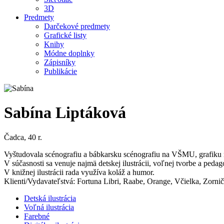
3D
Predmety
Darčekové predmety
Grafické listy
Knihy
Módne doplnky
Zápisníky
Publikácie
Sabína Liptáková
Čadca, 40 r.
Vyštudovala scénografiu a bábkarsku scénografiu na VŠMU, grafiku
V súčasnosti sa venuje najmä detskej ilustrácii, voľnej tvorbe a pedag
V knižnej ilustrácii rada využíva koláž a humor.
Klienti/Vydavateľstvá: Fortuna Libri, Raabe, Orange, Včielka, Zorničk
Detská ilustrácia
Voľná ilustrácia
Farebné