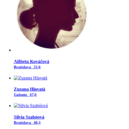
Alžbeta Kováčová
Bratislava
51,6
Zuzana Hlavatá
Galanta
47,6
Silvia Szabóová
Bratislava
46,3