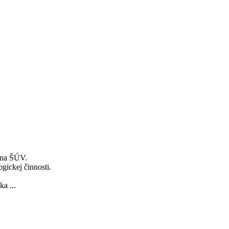
 na ŠÚV.
ogickej činnosti.
a ...