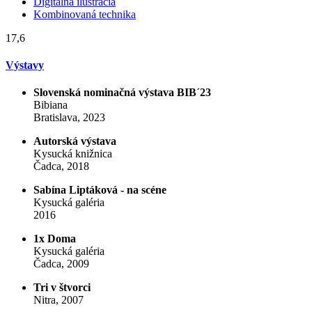
Digitálna ilustrácia
Kombinovaná technika
17,6
Výstavy
Slovenská nominačná výstava BIB´23
Bibiana
Bratislava, 2023
Autorská výstava
Kysucká knižnica
Čadca, 2018
Sabína Liptáková - na scéne
Kysucká galéria
2016
1x Doma
Kysucká galéria
Čadca, 2009
Tri v štvorci
Nitra, 2007