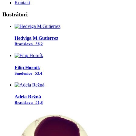
Kontakt
Ilustrátori
Hedviga M.Gutierrez
Bratislava
56,2
Filip Horník
Smolenice
53,4
Adela Režná
Bratislava
51,8