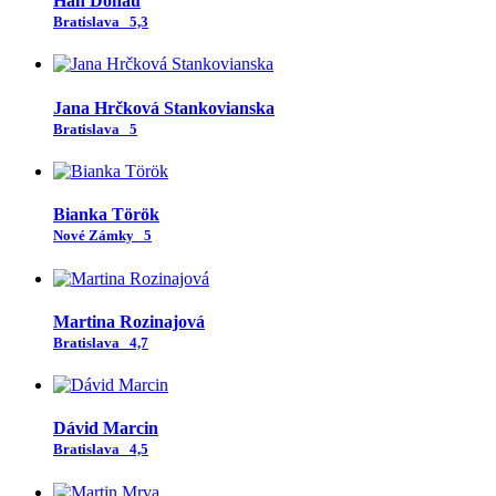
Han Donau
Bratislava
5,3
Jana Hrčková Stankovianska
Bratislava
5
Bianka Török
Nové Zámky
5
Martina Rozinajová
Bratislava
4,7
Dávid Marcin
Bratislava
4,5