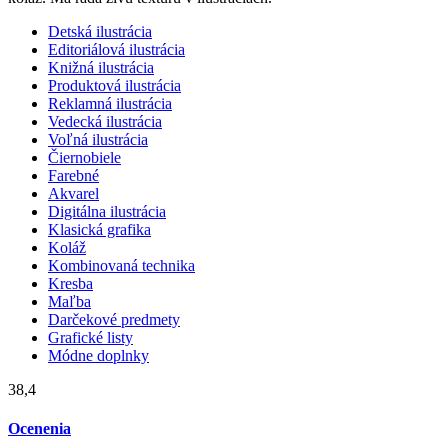
Detská ilustrácia
Editoriálová ilustrácia
Knižná ilustrácia
Produktová ilustrácia
Reklamná ilustrácia
Vedecká ilustrácia
Voľná ilustrácia
Čiernobiele
Farebné
Akvarel
Digitálna ilustrácia
Klasická grafika
Koláž
Kombinovaná technika
Kresba
Maľba
Darčekové predmety
Grafické listy
Módne doplnky
38,4
Ocenenia