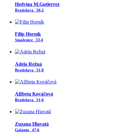
Hedviga M.Gutierrez
Bratislava
56,2
Filip Horník
Smolenice
53,4
Adela Režná
Bratislava
51,8
Alžbeta Kováčová
Bratislava
51,6
Zuzana Hlavatá
Galanta
47,6