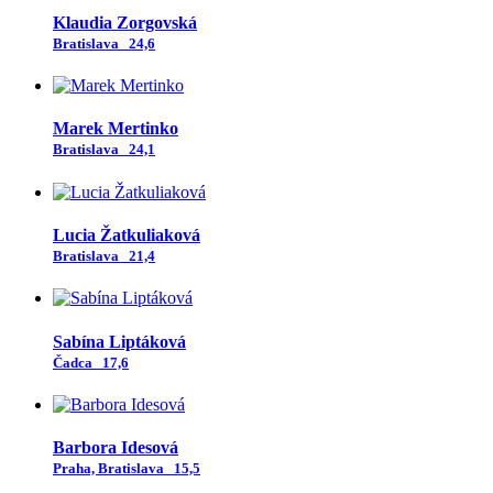
Klaudia Zorgovská
Bratislava
24,6
Marek Mertinko
Bratislava
24,1
Lucia Žatkuliaková
Bratislava
21,4
Sabína Liptáková
Čadca
17,6
Barbora Idesová
Praha, Bratislava
15,5