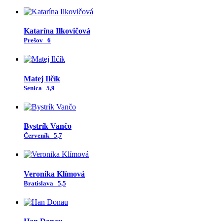
Katarína Ilkovičová
Prešov
6
Matej Ilčík
Senica
5,9
Bystrík Vančo
Červeník
5,7
Veronika Klímová
Bratislava
5,5