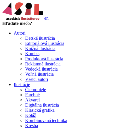
en
Hľadáte niečo?
Autori
Detská ilustrácia
Editoriálová ilustrácia
Knižná ilustrácia
Komiks
Produktová ilustrácia
Reklamná ilustrácia
Vedecká ilustrácia
Voľná ilustrácia
Všetci autori
Ilustrácie
Čiernobiele
Farebné
Akvarel
Digitálna ilustrácia
Klasická grafika
Koláž
Kombinovaná technika
Kresba