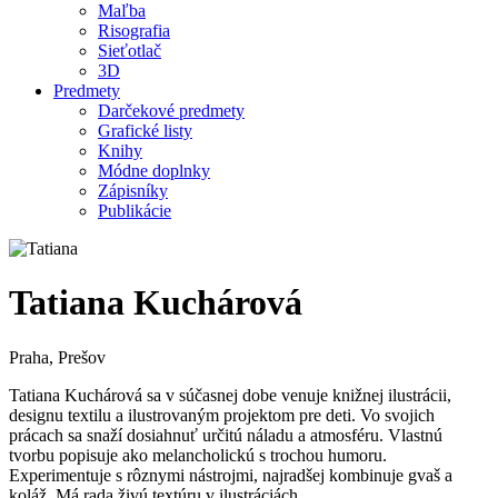
Maľba
Risografia
Sieťotlač
3D
Predmety
Darčekové predmety
Grafické listy
Knihy
Módne doplnky
Zápisníky
Publikácie
Tatiana Kuchárová
Praha, Prešov
Tatiana Kuchárová sa v súčasnej dobe venuje knižnej ilustrácii,
designu textilu a ilustrovaným projektom pre deti. Vo svojich
prácach sa snaží dosiahnuť určitú náladu a atmosféru. Vlastnú
tvorbu popisuje ako melancholickú s trochou humoru.
Experimentuje s rôznymi nástrojmi, najradšej kombinuje gvaš a
koláž. Má rada živú textúru v ilustráciách.