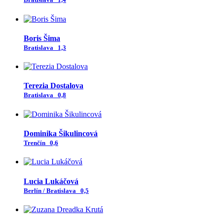
Boris Šima
Bratislava
1,3
Terezia Dostalova
Bratislava
0,8
Dominika Šikulincová
Trenčín
0,6
Lucia Lukáčová
Berlín / Bratislava
0,5