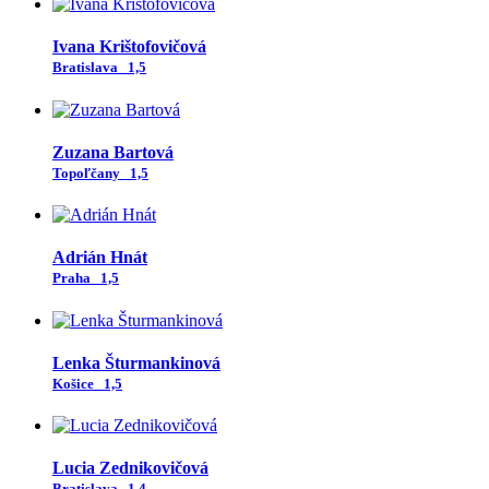
Ivana Krištofovičová
Bratislava
1,5
Zuzana Bartová
Topoľčany
1,5
Adrián Hnát
Praha
1,5
Lenka Šturmankinová
Košice
1,5
Lucia Zednikovičová
Bratislava
1,4