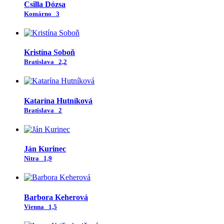
Csilla Dózsa
Komárno
3
Kristína Soboň
Bratislava
2,2
Katarína Hutníková
Bratislava
2
Ján Kurinec
Nitra
1,9
Barbora Keherová
Vienna
1,5