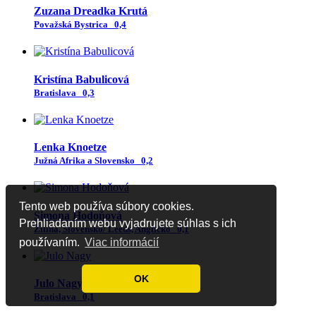
Zuzana Dreadka Krutá
Považská Bystrica
0,4
Kristína Babulicová
Bratislava
0,3
Lenka Knoetze
Južná Afrika a Slovensko
0,2
Tento web používa súbory cookies.
Simona Hodoňová
Prehliadaním webu vyjadrujete súhlas s ich
Žilina, Slovensko/ Leeds, Anglicko
0,1
používaním.
Viac informácií
OK
Julo Nagy
Bratislava
0,1