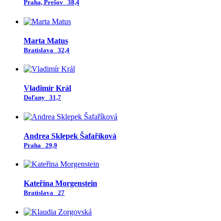
Praha, Prešov
38,4
Marta Matus
Bratislava
32,4
Vladimír Král
Doľany
31,7
Andrea Sklepek Šafaříková
Praha
29,9
Kateřina Morgenstein
Bratislava
27