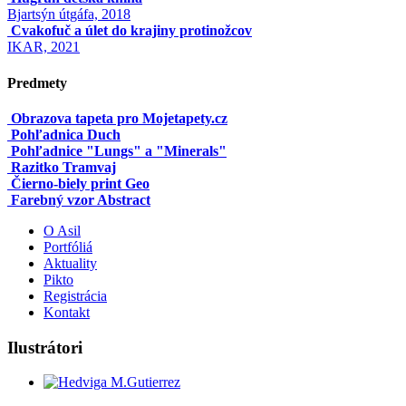
Bjartsýn útgáfa, 2018
Cvakofuč a úlet do krajiny protinožcov
IKAR, 2021
Predmety
Obrazova tapeta pro Mojetapety.cz
Pohľadnica Duch
Pohľadnice "Lungs" a "Minerals"
Razitko Tramvaj
Čierno-biely print Geo
Farebný vzor Abstract
O Asil
Portfóliá
Aktuality
Pikto
Registrácia
Kontakt
Ilustrátori