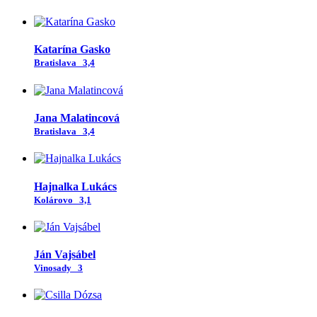
Katarína Gasko
Bratislava
3,4
Jana Malatincová
Bratislava
3,4
Hajnalka Lukács
Kolárovo
3,1
Ján Vajsábel
Vinosady
3