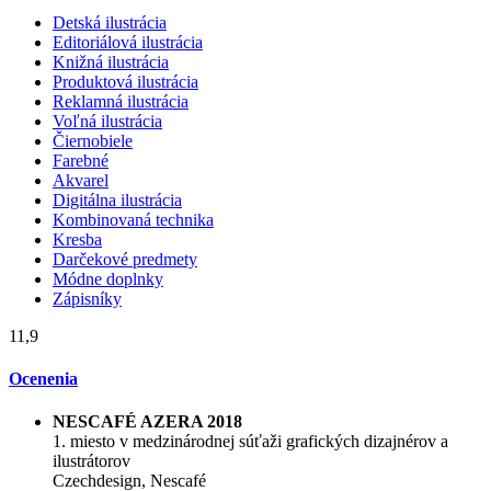
Detská ilustrácia
Editoriálová ilustrácia
Knižná ilustrácia
Produktová ilustrácia
Reklamná ilustrácia
Voľná ilustrácia
Čiernobiele
Farebné
Akvarel
Digitálna ilustrácia
Kombinovaná technika
Kresba
Darčekové predmety
Módne doplnky
Zápisníky
11,9
Ocenenia
NESCAFÉ AZERA 2018
1. miesto v medzinárodnej súťaži grafických dizajnérov a
ilustrátorov
Czechdesign, Nescafé