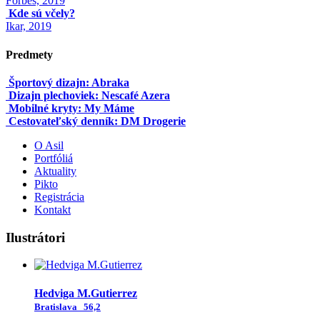
Forbes, 2019
Kde sú včely?
Ikar, 2019
Predmety
Športový dizajn: Abraka
Dizajn plechoviek: Nescafé Azera
Mobilné kryty: My Máme
Cestovateľský denník: DM Drogerie
O Asil
Portfóliá
Aktuality
Pikto
Registrácia
Kontakt
Ilustrátori
Hedviga M.Gutierrez
Bratislava
56,2