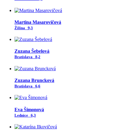
Martina Masarovičová
Žilina
9,3
Zuzana Šebelová
Bratislava
8,2
Zuzana Bruncková
Bratislava
6,6
Eva Šimonová
Lednice
6,3