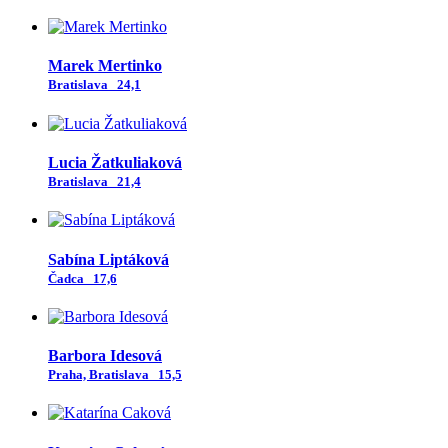
Marek Mertinko
Bratislava
24,1
Lucia Žatkuliaková
Bratislava
21,4
Sabína Liptáková
Čadca
17,6
Barbora Idesová
Praha, Bratislava
15,5