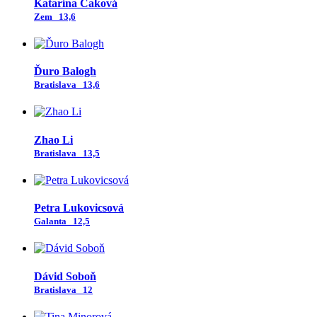
Katarína Caková
Zem
13,6
Ďuro Balogh
Bratislava
13,6
Zhao Li
Bratislava
13,5
Petra Lukovicsová
Galanta
12,5
Dávid Soboň
Bratislava
12