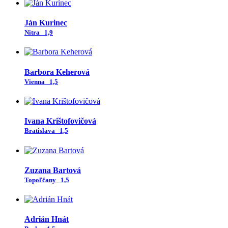
Ján Kurinec
Nitra
1,9
Barbora Keherová
Vienna
1,5
Ivana Krištofovičová
Bratislava
1,5
Zuzana Bartová
Topoľčany
1,5
Adrián Hnát