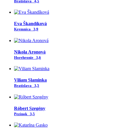
Bratislava
4,5
Eva Škandíková
Kremnica
3,9
Nikola Aronová
Horehronie
3,6
Viliam Slaminka
Bratislava
3,5
Róbert Szegény
Pezinok
3,5