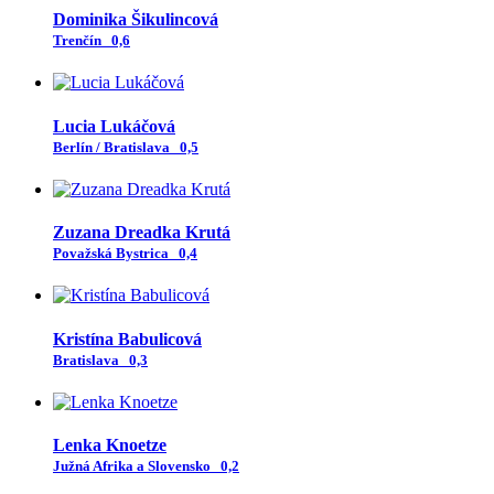
Dominika Šikulincová
Trenčín
0,6
Lucia Lukáčová
Berlín / Bratislava
0,5
Zuzana Dreadka Krutá
Považská Bystrica
0,4
Kristína Babulicová
Bratislava
0,3
Lenka Knoetze
Južná Afrika a Slovensko
0,2