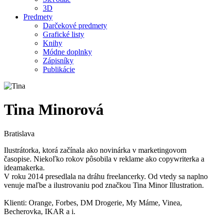
3D
Predmety
Darčekové predmety
Grafické listy
Knihy
Módne doplnky
Zápisníky
Publikácie
Tina Minorová
Bratislava
Ilustrátorka, ktorá začínala ako novinárka v marketingovom
časopise. Niekoľko rokov pôsobila v reklame ako copywriterka a
ideamakerka.
V roku 2014 presedlala na dráhu freelancerky. Od vtedy sa naplno
venuje maľbe a ilustrovaniu pod značkou Tina Minor Illustration.
Klienti: Orange, Forbes, DM Drogerie, My Máme, Vinea,
Becherovka, IKAR a i.