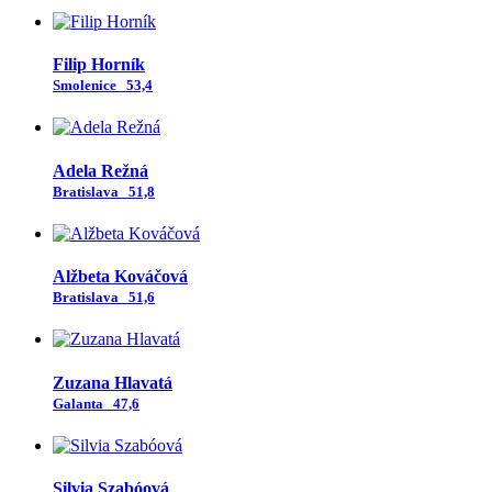
Filip Horník
Smolenice
53,4
Adela Režná
Bratislava
51,8
Alžbeta Kováčová
Bratislava
51,6
Zuzana Hlavatá
Galanta
47,6
Silvia Szabóová