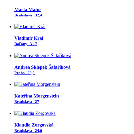
Marta Matus
Bratislava
32,4
Vladimír Král
Doľany
31,7
Andrea Sklepek Šafaříková
Praha
29,9
Kateřina Morgenstein
Bratislava
27
Klaudia Zorgovská
Bratislava
24,6