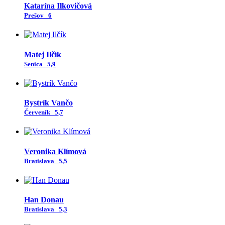
Katarína Ilkovičová
Prešov
6
Matej Ilčík
Senica
5,9
Bystrík Vančo
Červeník
5,7
Veronika Klímová
Bratislava
5,5
Han Donau
Bratislava
5,3