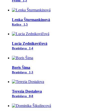
Praha
1,5
Lenka Šturmankinová
Košice
1,5
Lucia Zednikovičová
Bratislava
1,4
Boris Šima
Bratislava
1,3
Terezia Dostalova
Bratislava
0,8