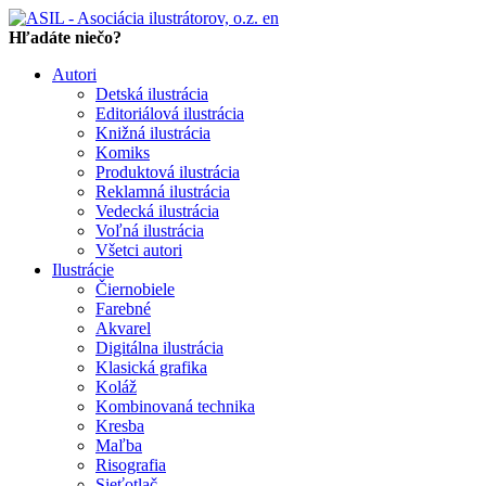
en
Hľadáte niečo?
Autori
Detská ilustrácia
Editoriálová ilustrácia
Knižná ilustrácia
Komiks
Produktová ilustrácia
Reklamná ilustrácia
Vedecká ilustrácia
Voľná ilustrácia
Všetci autori
Ilustrácie
Čiernobiele
Farebné
Akvarel
Digitálna ilustrácia
Klasická grafika
Koláž
Kombinovaná technika
Kresba
Maľba
Risografia
Sieťotlač