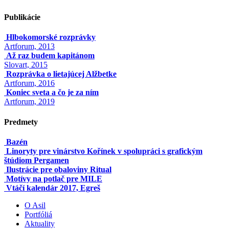
Publikácie
Hlbokomorské rozprávky
Artforum, 2013
Až raz budem kapitánom
Slovart, 2015
Rozprávka o lietajúcej Alžbetke
Artforum, 2016
Koniec sveta a čo je za ním
Artforum, 2019
Predmety
Bazén
Linoryty pre vinárstvo Kořínek v spolupráci s grafickým
štúdiom Pergamen
Ilustrácie pre obaloviny Ritual
Motívy na potlač pre MILE
Vtáčí kalendár 2017, Egreš
O Asil
Portfóliá
Aktuality