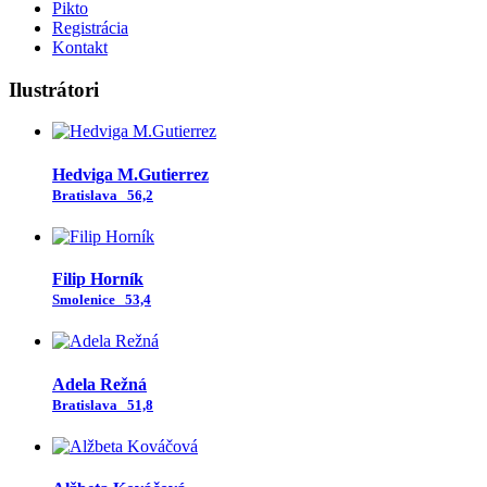
Pikto
Registrácia
Kontakt
Ilustrátori
Hedviga M.Gutierrez
Bratislava
56,2
Filip Horník
Smolenice
53,4
Adela Režná
Bratislava
51,8