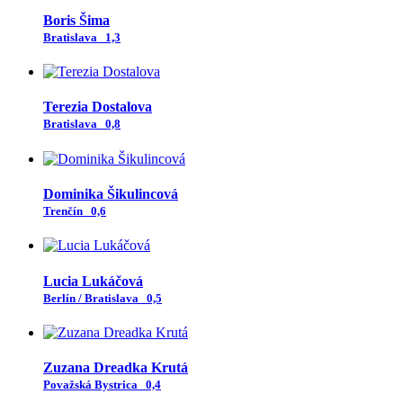
Boris Šima
Bratislava
1,3
Terezia Dostalova
Bratislava
0,8
Dominika Šikulincová
Trenčín
0,6
Lucia Lukáčová
Berlín / Bratislava
0,5
Zuzana Dreadka Krutá
Považská Bystrica
0,4