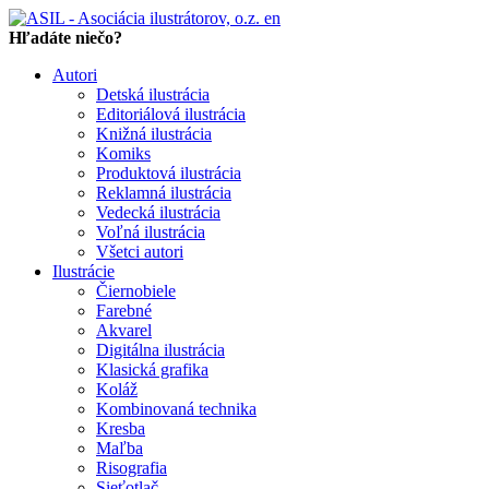
en
Hľadáte niečo?
Autori
Detská ilustrácia
Editoriálová ilustrácia
Knižná ilustrácia
Komiks
Produktová ilustrácia
Reklamná ilustrácia
Vedecká ilustrácia
Voľná ilustrácia
Všetci autori
Ilustrácie
Čiernobiele
Farebné
Akvarel
Digitálna ilustrácia
Klasická grafika
Koláž
Kombinovaná technika
Kresba
Maľba
Risografia
Sieťotlač