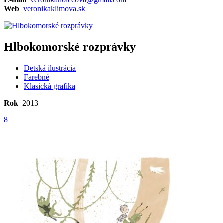
Web
veronikaklimova.sk
Hlbokomorské rozprávky
Detská ilustrácia
Farebné
Klasická grafika
Rok
2013
8