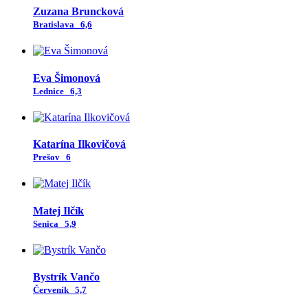
Zuzana Bruncková
Bratislava
6,6
Eva Šimonová
Lednice
6,3
Katarína Ilkovičová
Prešov
6
Matej Ilčík
Senica
5,9
Bystrík Vančo
Červeník
5,7