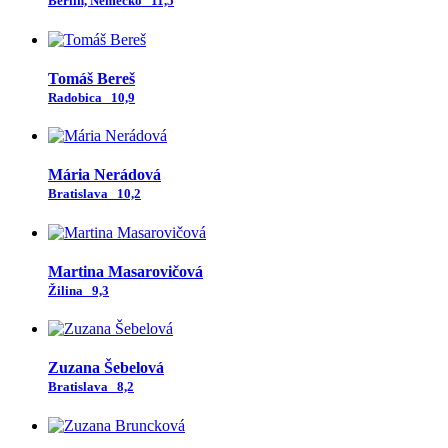
Berlin, Nemecko
11,5
Tomáš Bereš
Radobica
10,9
Mária Nerádová
Bratislava
10,2
Martina Masarovičová
Žilina
9,3
Zuzana Šebelová
Bratislava
8,2