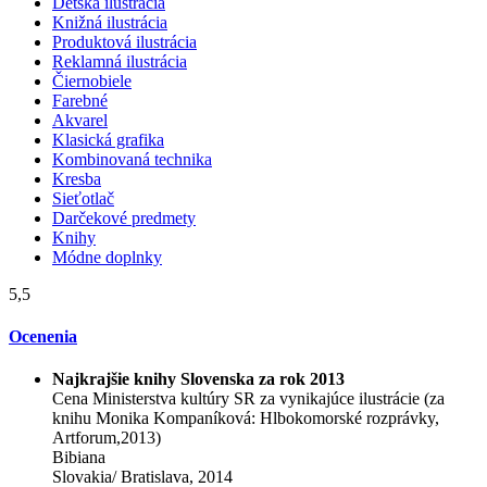
Detská ilustrácia
Knižná ilustrácia
Produktová ilustrácia
Reklamná ilustrácia
Čiernobiele
Farebné
Akvarel
Klasická grafika
Kombinovaná technika
Kresba
Sieťotlač
Darčekové predmety
Knihy
Módne doplnky
5,5
Ocenenia
Najkrajšie knihy Slovenska za rok 2013
Cena Ministerstva kultúry SR za vynikajúce ilustrácie (za
knihu Monika Kompaníková: Hlbokomorské rozprávky,
Artforum,2013)
Bibiana
Slovakia/ Bratislava, 2014