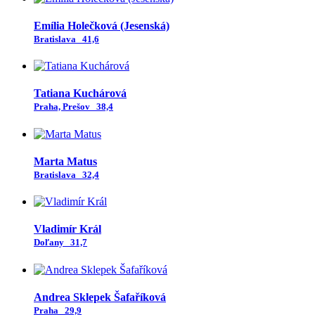
Emília Holečková (Jesenská)
Bratislava
41,6
Tatiana Kuchárová
Praha, Prešov
38,4
Marta Matus
Bratislava
32,4
Vladimír Král
Doľany
31,7
Andrea Sklepek Šafaříková
Praha
29,9