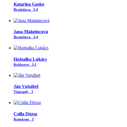
Katarína Gasko
Bratislava
3,4
Jana Malatincová
Bratislava
3,4
Hajnalka Lukács
Kolárovo
3,1
Ján Vajsábel
Vinosady
3
Csilla Dózsa
Komárno
3