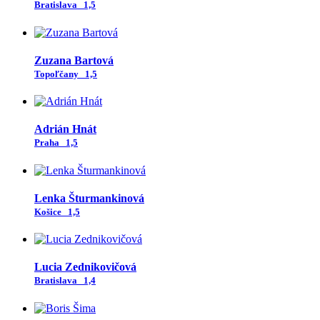
Bratislava
1,5
Zuzana Bartová
Topoľčany
1,5
Adrián Hnát
Praha
1,5
Lenka Šturmankinová
Košice
1,5
Lucia Zednikovičová
Bratislava
1,4