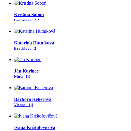
Kristína Soboň
Bratislava
2,2
Katarína Hutníková
Bratislava
2
Ján Kurinec
Nitra
1,9
Barbora Keherová
Vienna
1,5
Ivana Krištofovičová