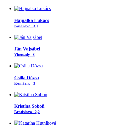
Hajnalka Lukács
Kolárovo
3,1
Ján Vajsábel
Vinosady
3
Csilla Dózsa
Komárno
3
Kristína Soboň
Bratislava
2,2