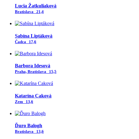
Lucia Žatkuliaková
Bratislava
21,4
Sabína Liptáková
Čadca
17,6
Barbora Idesová
Praha, Bratislava
15,5
Katarína Caková
Zem
13,6
Ďuro Balogh
Bratislava
13,6