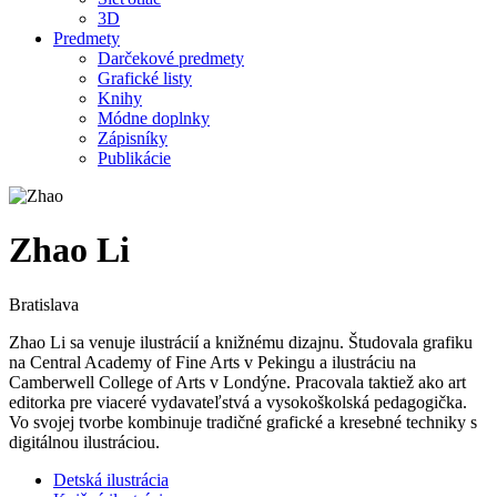
3D
Predmety
Darčekové predmety
Grafické listy
Knihy
Módne doplnky
Zápisníky
Publikácie
Zhao Li
Bratislava
Zhao Li sa venuje ilustrácií a knižnému dizajnu. Študovala grafiku
na Central Academy of Fine Arts v Pekingu a ilustráciu na
Camberwell College of Arts v Londýne. Pracovala taktiež ako art
editorka pre viaceré vydavateľstvá a vysokoškolská pedagogička.
Vo svojej tvorbe kombinuje tradičné grafické a kresebné techniky s
digitálnou ilustráciou.
Detská ilustrácia