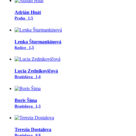
Adrián Hnát
Praha
1,5
Lenka Šturmankinová
Košice
1,5
Lucia Zednikovičová
Bratislava
1,4
Boris Šima
Bratislava
1,3
Terezia Dostalova
Bratislava
0,8