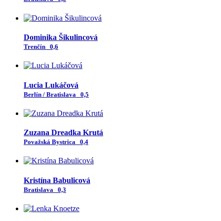
Dominika Šikulincová
Trenčín
0,6
Lucia Lukáčová
Berlín / Bratislava
0,5
Zuzana Dreadka Krutá
Považská Bystrica
0,4
Kristína Babulicová
Bratislava
0,3