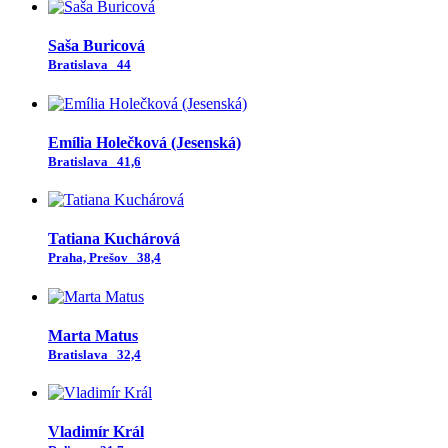
Saša Buricová
Bratislava
44
Emília Holečková (Jesenská)
Bratislava
41,6
Tatiana Kuchárová
Praha, Prešov
38,4
Marta Matus
Bratislava
32,4
Vladimír Král