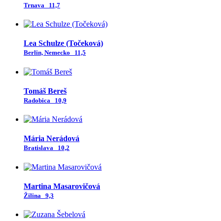
Trnava
11,7
Lea Schulze (Točeková)
Berlin, Nemecko
11,5
Tomáš Bereš
Radobica
10,9
Mária Nerádová
Bratislava
10,2
Martina Masarovičová
Žilina
9,3