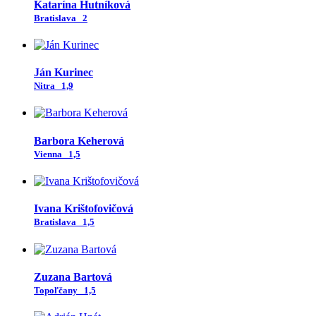
Katarína Hutníková
Bratislava
2
Ján Kurinec
Nitra
1,9
Barbora Keherová
Vienna
1,5
Ivana Krištofovičová
Bratislava
1,5
Zuzana Bartová
Topoľčany
1,5