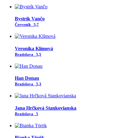
Bystrík Vančo
Červeník
5,7
Veronika Klímová
Bratislava
5,5
Han Donau
Bratislava
5,3
Jana Hrčková Stankovianska
Bratislava
5
Bianka Török