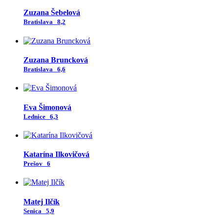
Zuzana Šebelová
Bratislava
8,2
Zuzana Bruncková
Bratislava
6,6
Eva Šimonová
Lednice
6,3
Katarína Ilkovičová
Prešov
6
Matej Ilčík
Senica
5,9