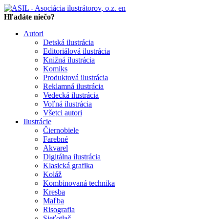
en
Hľadáte niečo?
Autori
Detská ilustrácia
Editoriálová ilustrácia
Knižná ilustrácia
Komiks
Produktová ilustrácia
Reklamná ilustrácia
Vedecká ilustrácia
Voľná ilustrácia
Všetci autori
Ilustrácie
Čiernobiele
Farebné
Akvarel
Digitálna ilustrácia
Klasická grafika
Koláž
Kombinovaná technika
Kresba
Maľba
Risografia
Sieťotlač