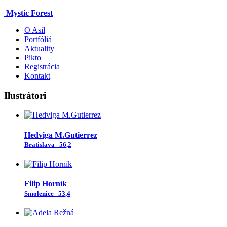
Mystic Forest
O Asil
Portfóliá
Aktuality
Pikto
Registrácia
Kontakt
Ilustrátori
Hedviga M.Gutierrez
Bratislava
56,2
Filip Horník
Smolenice
53,4