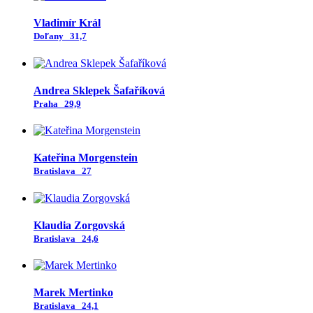
Vladimír Král
Doľany
31,7
Andrea Sklepek Šafaříková
Praha
29,9
Kateřina Morgenstein
Bratislava
27
Klaudia Zorgovská
Bratislava
24,6
Marek Mertinko
Bratislava
24,1