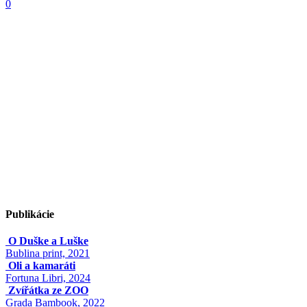
0
Publikácie
O Duške a Luške
Bublina print, 2021
Oli a kamaráti
Fortuna Libri, 2024
Zvířátka ze ZOO
Grada Bambook, 2022