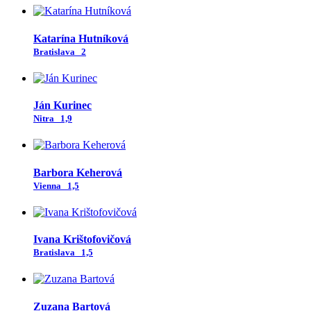
Katarína Hutníková
Bratislava
2
Ján Kurinec
Nitra
1,9
Barbora Keherová
Vienna
1,5
Ivana Krištofovičová
Bratislava
1,5
Zuzana Bartová