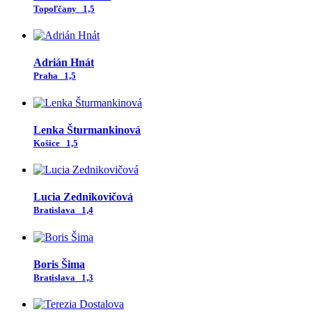
Topoľčany
1,5
Adrián Hnát
Praha
1,5
Lenka Šturmankinová
Košice
1,5
Lucia Zednikovičová
Bratislava
1,4
Boris Šima
Bratislava
1,3