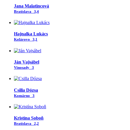
Jana Malatincová
Bratislava
3,4
Hajnalka Lukács
Kolárovo
3,1
Ján Vajsábel
Vinosady
3
Csilla Dózsa
Komárno
3
Kristína Soboň
Bratislava
2,2