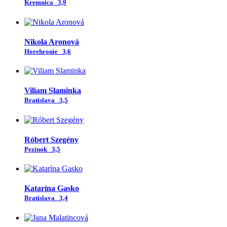
Kremnica
3,9
Nikola Aronová
Horehronie
3,6
Viliam Slaminka
Bratislava
3,5
Róbert Szegény
Pezinok
3,5
Katarína Gasko
Bratislava
3,4