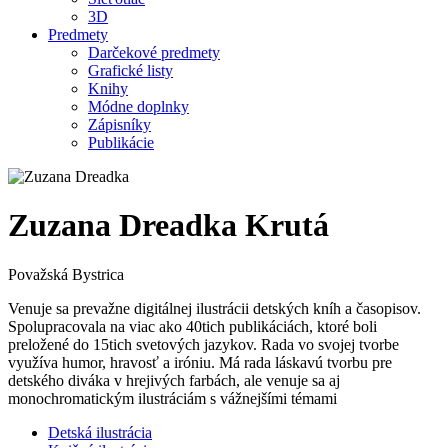
3D
Predmety
Darčekové predmety
Grafické listy
Knihy
Módne doplnky
Zápisníky
Publikácie
Zuzana Dreadka Krutá
Považská Bystrica
Venuje sa prevažne digitálnej ilustrácii detských kníh a časopisov.
Spolupracovala na viac ako 40tich publikáciách, ktoré boli
preložené do 15tich svetových jazykov. Rada vo svojej tvorbe
využíva humor, hravosť a iróniu. Má rada láskavú tvorbu pre
detského diváka v hrejivých farbách, ale venuje sa aj
monochromatickým ilustráciám s vážnejšími témami
Detská ilustrácia