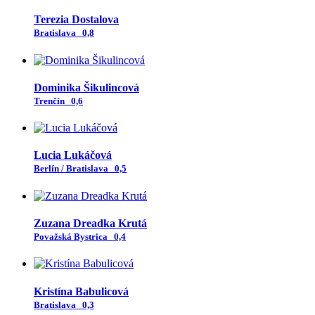
Terezia Dostalova
Bratislava
0,8
Dominika Šikulincová
Trenčín
0,6
Lucia Lukáčová
Berlín / Bratislava
0,5
Zuzana Dreadka Krutá
Považská Bystrica
0,4
Kristína Babulicová
Bratislava
0,3