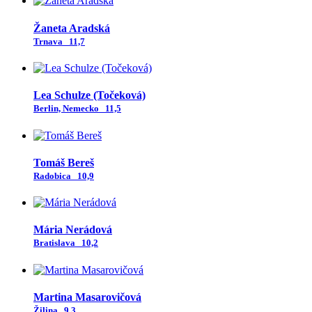
Žaneta Aradská
Trnava
11,7
Lea Schulze (Točeková)
Berlin, Nemecko
11,5
Tomáš Bereš
Radobica
10,9
Mária Nerádová
Bratislava
10,2
Martina Masarovičová
Žilina
9,3