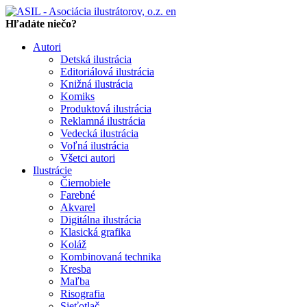
en
Hľadáte niečo?
Autori
Detská ilustrácia
Editoriálová ilustrácia
Knižná ilustrácia
Komiks
Produktová ilustrácia
Reklamná ilustrácia
Vedecká ilustrácia
Voľná ilustrácia
Všetci autori
Ilustrácie
Čiernobiele
Farebné
Akvarel
Digitálna ilustrácia
Klasická grafika
Koláž
Kombinovaná technika
Kresba
Maľba
Risografia
Sieťotlač