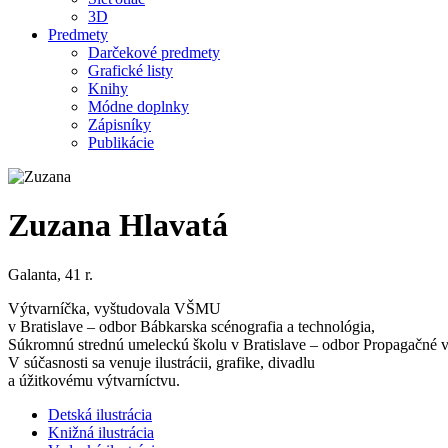
3D
Predmety
Darčekové predmety
Grafické listy
Knihy
Módne doplnky
Zápisníky
Publikácie
Zuzana Hlavatá
Galanta, 41 r.
Výtvarníčka, vyštudovala VŠMU
v Bratislave – odbor Bábkarska scénografia a technológia,
Súkromnú strednú umeleckú školu v Bratislave – odbor Propagačné v
V súčasnosti sa venuje ilustrácii, grafike, divadlu
a úžitkovému výtvarníctvu.
Detská ilustrácia
Knižná ilustrácia