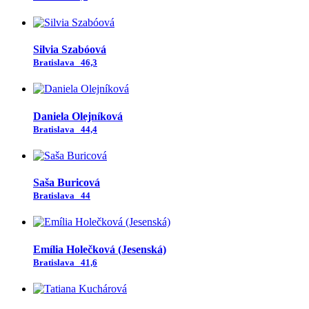
Silvia Szabóová
Bratislava
46,3
Daniela Olejníková
Bratislava
44,4
Saša Buricová
Bratislava
44
Emília Holečková (Jesenská)
Bratislava
41,6