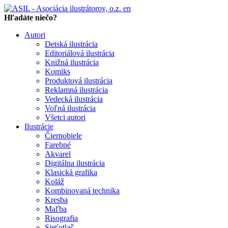
en
Hľadáte niečo?
Autori
Detská ilustrácia
Editoriálová ilustrácia
Knižná ilustrácia
Komiks
Produktová ilustrácia
Reklamná ilustrácia
Vedecká ilustrácia
Voľná ilustrácia
Všetci autori
Ilustrácie
Čiernobiele
Farebné
Akvarel
Digitálna ilustrácia
Klasická grafika
Koláž
Kombinovaná technika
Kresba
Maľba
Risografia
Sieťotlač