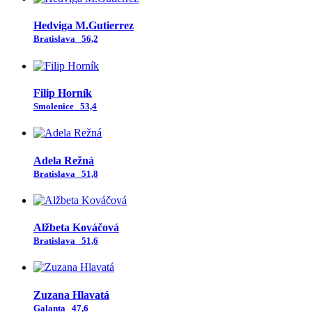
Hedviga M.Gutierrez
Bratislava
56,2
Filip Horník
Smolenice
53,4
Adela Režná
Bratislava
51,8
Alžbeta Kováčová
Bratislava
51,6
Zuzana Hlavatá
Galanta
47,6