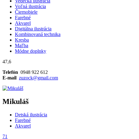
Vedecká ilustrácia
Voľná ilustrácia
Čiernobiele
Farebné
Akvarel
Digitálna ilustrácia
Kombinovaná technika
Kresba
Maľba
Módne doplnky
47,6
Telefón
0948 922 612
E-mail
zuzock@gmail.com
Mikuláš
Detská ilustrácia
Farebné
Akvarel
71