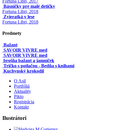
Fortuna Libri, 2017
Básničky pre malé detičky
Fortuna Libri, 2018
Zvieratká v lese
Fortuna Libri, 2018
Predmety
Bažant
SAVOIR VIVRE med
SAVOIR VIVRE med
brošňa bažant a jamníček
Tričko s potlačou - Bedňa s knihami
Kuchynský krokodíl
O Asil
Portfóliá
Aktuality
Pikto
Registrácia
Kontakt
Ilustrátori