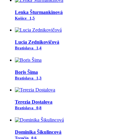
Lenka Šturmankinová
Košice
1,5
Lucia Zednikovičová
Bratislava
1,4
Boris Šima
Bratislava
1,3
Terezia Dostalova
Bratislava
0,8
Dominika Šikulincová
Trenčín
0,6