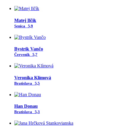
Matej Ilčík
Senica
5,9
Bystrík Vančo
Červeník
5,7
Veronika Klímová
Bratislava
5,5
Han Donau
Bratislava
5,3