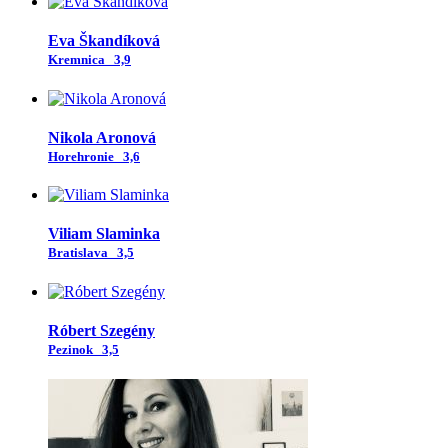
Eva Škandíková
Kremnica
3,9
Nikola Aronová
Horehronie
3,6
Viliam Slaminka
Bratislava
3,5
Róbert Szegény
Pezinok
3,5