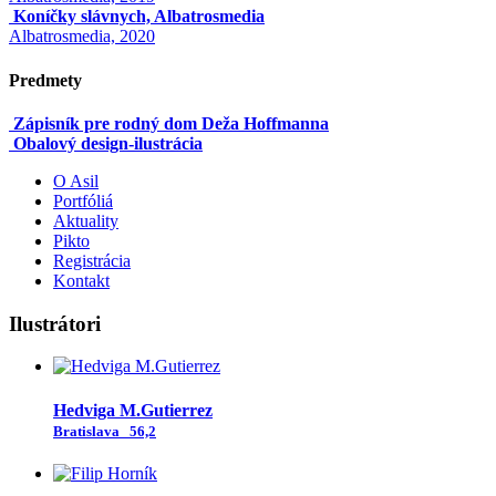
Koníčky slávnych, Albatrosmedia
Albatrosmedia, 2020
Predmety
Zápisník pre rodný dom Deža Hoffmanna
Obalový design-ilustrácia
O Asil
Portfóliá
Aktuality
Pikto
Registrácia
Kontakt
Ilustrátori
Hedviga M.Gutierrez
Bratislava
56,2