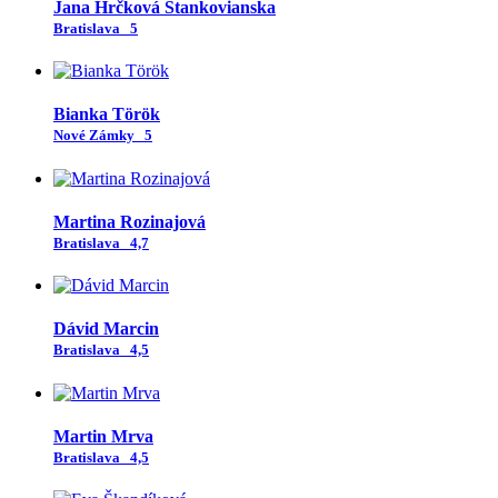
Jana Hrčková Stankovianska
Bratislava
5
Bianka Török
Nové Zámky
5
Martina Rozinajová
Bratislava
4,7
Dávid Marcin
Bratislava
4,5
Martin Mrva
Bratislava
4,5