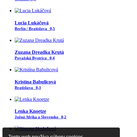
Lucia Lukáčová
Berlín / Bratislava
0,5
Zuzana Dreadka Krutá
Považská Bystrica
0,4
Kristína Babulicová
Bratislava
0,3
Lenka Knoetze
Južná Afrika a Slovensko
0,2
Tento web používa súbory cookies.