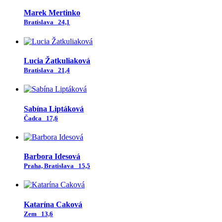
Marek Mertinko
Bratislava
24,1
Lucia Žatkuliaková
Bratislava
21,4
Sabína Liptáková
Čadca
17,6
Barbora Idesová
Praha, Bratislava
15,5
Katarína Caková
Zem
13,6