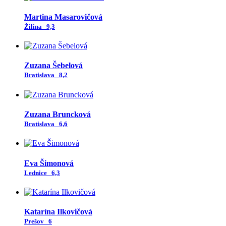
Martina Masarovičová
Žilina
9,3
Zuzana Šebelová
Bratislava
8,2
Zuzana Bruncková
Bratislava
6,6
Eva Šimonová
Lednice
6,3
Katarína Ilkovičová
Prešov
6