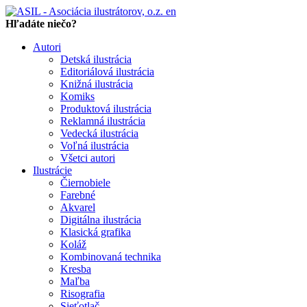
en
Hľadáte niečo?
Autori
Detská ilustrácia
Editoriálová ilustrácia
Knižná ilustrácia
Komiks
Produktová ilustrácia
Reklamná ilustrácia
Vedecká ilustrácia
Voľná ilustrácia
Všetci autori
Ilustrácie
Čiernobiele
Farebné
Akvarel
Digitálna ilustrácia
Klasická grafika
Koláž
Kombinovaná technika
Kresba
Maľba
Risografia
Sieťotlač