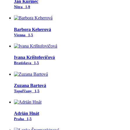
Ján Kurinec
Nitra
1,9
Barbora Keherová
Vienna
1,5
Ivana Krištofovičová
Bratislava
1,5
Zuzana Bartová
Topoľčany
1,5
Adrián Hnát
Praha
1,5