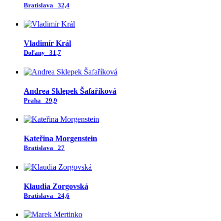
Bratislava
32,4
Vladimír Král
Doľany
31,7
Andrea Sklepek Šafaříková
Praha
29,9
Kateřina Morgenstein
Bratislava
27
Klaudia Zorgovská
Bratislava
24,6