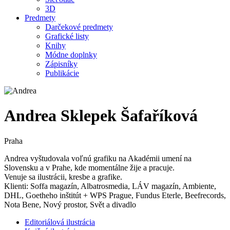
3D
Predmety
Darčekové predmety
Grafické listy
Knihy
Módne doplnky
Zápisníky
Publikácie
Andrea Sklepek Šafaříková
Praha
Andrea vyštudovala voľnú grafiku na Akadémii umení na
Slovensku a v Prahe, kde momentálne žije a pracuje.
Venuje sa ilustrácii, kresbe a grafike.
Klienti: Soffa magazín, Albatrosmedia, LÁV magazín, Ambiente,
DHL, Goetheho inštitút + WPS Prague, Fundus Eterle, Beefrecords,
Nota Bene, Nový prostor, Svět a divadlo
Editoriálová ilustrácia