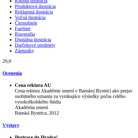
Knižná ilustrácia
Produktová ilustrácia
Reklamná ilustrácia
Voľná ilustrácia
Čiernobiele
Farebné
Risografia
Digitálna ilustrácia
Darčekové predmety
Zápisníky
29,9
Ocenenia
Cena rektora AU
Cena rektora Akadémie umení v Banskej Bystrici ako prejav
osobitného uznania za vynikajúce výsledky počas celého
vysokoškolského štúdia
Akadémia umení
Banská Bystrica, 2012
Výstavy
Ilustrace do Hradce!