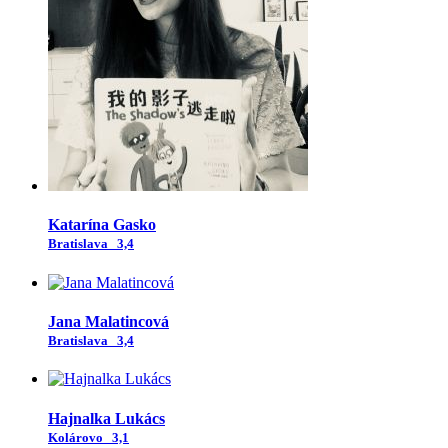
Katarína Gasko
Bratislava
3,4
Jana Malatincová
Bratislava
3,4
Hajnalka Lukács
Kolárovo
3,1