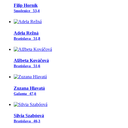
Filip Horník
Smolenice
53,4
Adela Režná
Bratislava
51,8
Alžbeta Kováčová
Bratislava
51,6
Zuzana Hlavatá
Galanta
47,6
Silvia Szabóová
Bratislava
46,3