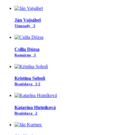
Ján Vajsábel
Vinosady
3
Csilla Dózsa
Komárno
3
Kristína Soboň
Bratislava
2,2
Katarína Hutníková
Bratislava
2