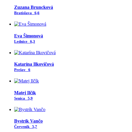
Zuzana Bruncková
Bratislava
6,6
Eva Šimonová
Lednice
6,3
Katarína Ilkovičová
Prešov
6
Matej Ilčík
Senica
5,9
Bystrík Vančo
Červeník
5,7