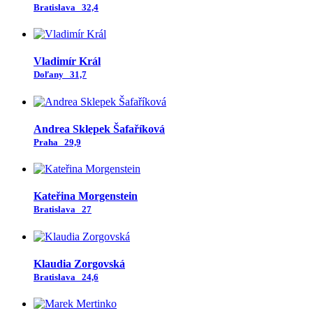
Bratislava
32,4
Vladimír Král
Doľany
31,7
Andrea Sklepek Šafaříková
Praha
29,9
Kateřina Morgenstein
Bratislava
27
Klaudia Zorgovská
Bratislava
24,6