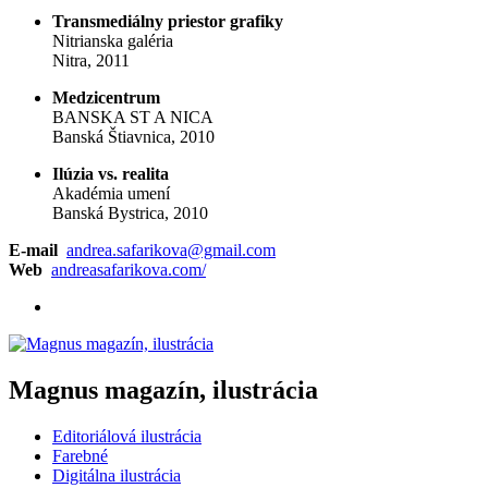
Transmediálny priestor grafiky
Nitrianska galéria
Nitra, 2011
Medzicentrum
BANSKA ST A NICA
Banská Štiavnica, 2010
Ilúzia vs. realita
Akadémia umení
Banská Bystrica, 2010
E-mail
andrea.safarikova@gmail.com
Web
andreasafarikova.com/
Magnus magazín, ilustrácia
Editoriálová ilustrácia
Farebné
Digitálna ilustrácia