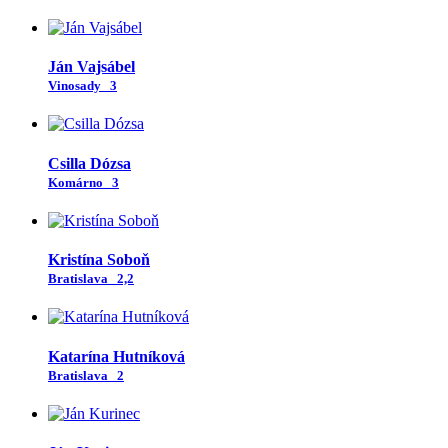
Ján Vajsábel
Vinosady
3
Csilla Dózsa
Komárno
3
Kristína Soboň
Bratislava
2,2
Katarína Hutníková
Bratislava
2