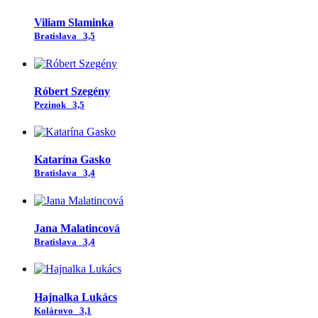
Viliam Slaminka
Bratislava
3,5
Róbert Szegény
Pezinok
3,5
Katarína Gasko
Bratislava
3,4
Jana Malatincová
Bratislava
3,4
Hajnalka Lukács
Kolárovo
3,1