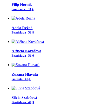
Filip Horník
Smolenice
53,4
Adela Režná
Bratislava
51,8
Alžbeta Kováčová
Bratislava
51,6
Zuzana Hlavatá
Galanta
47,6
Silvia Szabóová
Bratislava
46,3