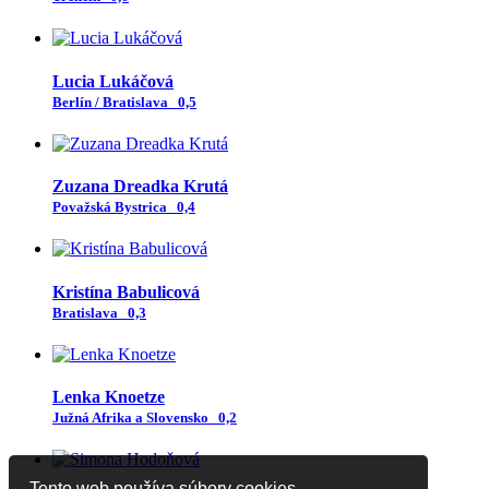
Lucia Lukáčová
Berlín / Bratislava
0,5
Zuzana Dreadka Krutá
Považská Bystrica
0,4
Kristína Babulicová
Bratislava
0,3
Lenka Knoetze
Južná Afrika a Slovensko
0,2
Tento web používa súbory cookies.