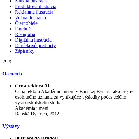
Knižná ilustrácia
Produktová ilustrácia
Reklamná ilustrácia
Voľná ilustrácia
Čiernobiele
Farebné
Risografia
Digitálna ilustrácia
Darčekové predmety
Zápisníky
29,9
Ocenenia
Cena rektora AU
Cena rektora Akadémie umení v Banskej Bystrici ako prejav
osobitného uznania za vynikajúce výsledky počas celého
vysokoškolského štúdia
Akadémia umení
Banská Bystrica, 2012
Výstavy
Ilustrace do Hradce!