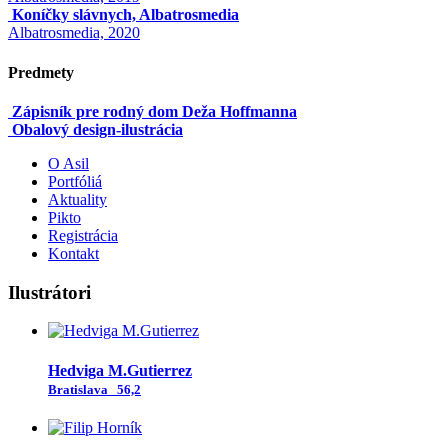
Koníčky slávnych, Albatrosmedia
Albatrosmedia, 2020
Predmety
Zápisník pre rodný dom Deža Hoffmanna
Obalový design-ilustrácia
O Asil
Portfóliá
Aktuality
Pikto
Registrácia
Kontakt
Ilustrátori
Hedviga M.Gutierrez
Bratislava
56,2