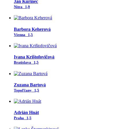
Ján Kurinec
Nitra
1,9
Barbora Keherová
Vienna
1,5
Ivana Krištofovičová
Bratislava
1,5
Zuzana Bartová
Topoľčany
1,5
Adrián Hnát
Praha
1,5