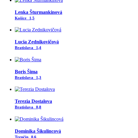
Lenka Šturmankinová
Košice
1,5
Lucia Zednikovičová
Bratislava
1,4
Boris Šima
Bratislava
1,3
Terezia Dostalova
Bratislava
0,8
Dominika Šikulincová
Trenčín
0,6