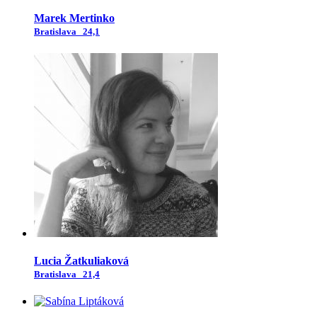
Marek Mertinko
Bratislava
24,1
Lucia Žatkuliaková
Bratislava
21,4