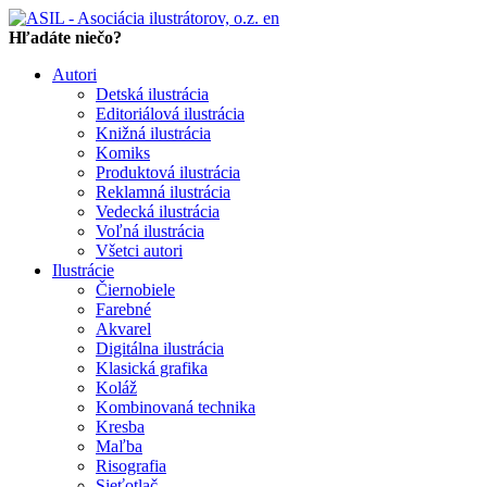
en
Hľadáte niečo?
Autori
Detská ilustrácia
Editoriálová ilustrácia
Knižná ilustrácia
Komiks
Produktová ilustrácia
Reklamná ilustrácia
Vedecká ilustrácia
Voľná ilustrácia
Všetci autori
Ilustrácie
Čiernobiele
Farebné
Akvarel
Digitálna ilustrácia
Klasická grafika
Koláž
Kombinovaná technika
Kresba
Maľba
Risografia
Sieťotlač