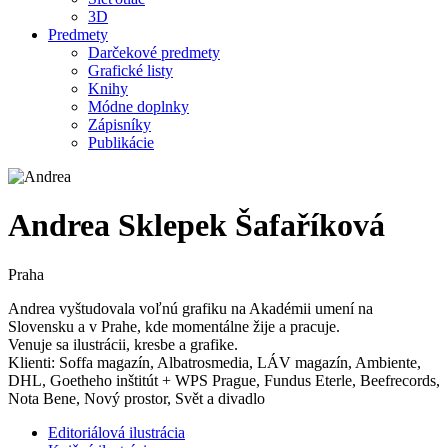
3D
Predmety
Darčekové predmety
Grafické listy
Knihy
Módne doplnky
Zápisníky
Publikácie
Andrea Sklepek Šafaříková
Praha
Andrea vyštudovala voľnú grafiku na Akadémii umení na
Slovensku a v Prahe, kde momentálne žije a pracuje.
Venuje sa ilustrácii, kresbe a grafike.
Klienti: Soffa magazín, Albatrosmedia, LÁV magazín, Ambiente,
DHL, Goetheho inštitút + WPS Prague, Fundus Eterle, Beefrecords,
Nota Bene, Nový prostor, Svět a divadlo
Editoriálová ilustrácia