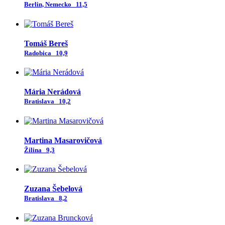
Berlin, Nemecko
11,5
Tomáš Bereš
Radobica
10,9
Mária Nerádová
Bratislava
10,2
Martina Masarovičová
Žilina
9,3
Zuzana Šebelová
Bratislava
8,2