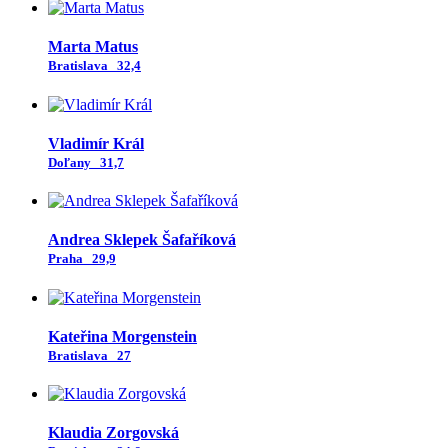
Marta Matus
Bratislava
32,4
Vladimír Král
Doľany
31,7
Andrea Sklepek Šafaříková
Praha
29,9
Kateřina Morgenstein
Bratislava
27
Klaudia Zorgovská