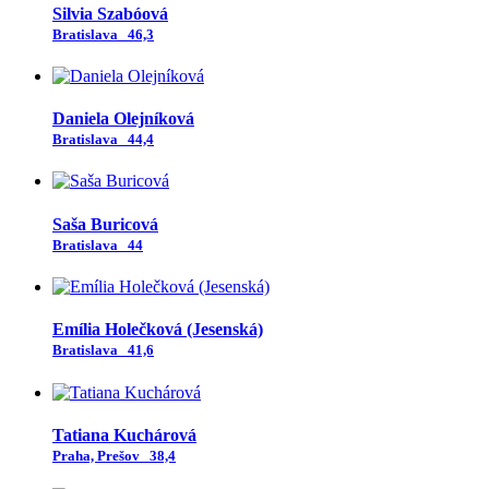
Silvia Szabóová
Bratislava
46,3
Daniela Olejníková
Bratislava
44,4
Saša Buricová
Bratislava
44
Emília Holečková (Jesenská)
Bratislava
41,6
Tatiana Kuchárová
Praha, Prešov
38,4