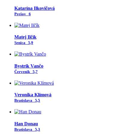
Katarína Ilkovičová
Prešov
6
Matej Ilčík
Senica
5,9
Bystrík Vančo
Červeník
5,7
Veronika Klímová
Bratislava
5,5
Han Donau
Bratislava
5,3