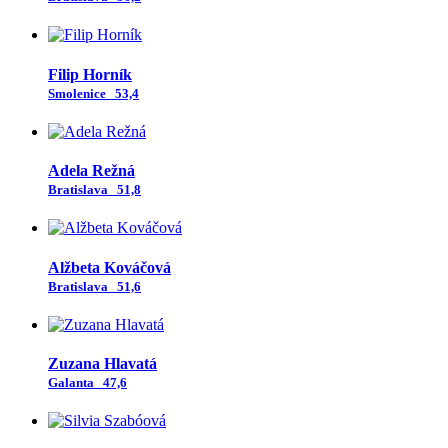
Filip Horník
Smolenice
53,4
Adela Režná
Bratislava
51,8
Alžbeta Kováčová
Bratislava
51,6
Zuzana Hlavatá
Galanta
47,6