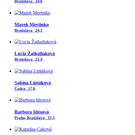
Bratislava
24,6
Marek Mertinko
Bratislava
24,1
Lucia Žatkuliaková
Bratislava
21,4
Sabína Liptáková
Čadca
17,6
Barbora Idesová
Praha, Bratislava
15,5