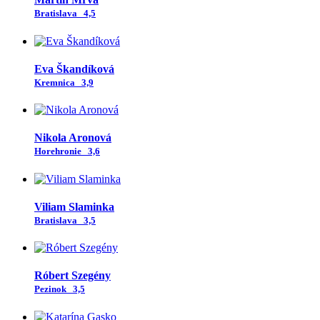
Bratislava
4,5
Eva Škandíková
Kremnica
3,9
Nikola Aronová
Horehronie
3,6
Viliam Slaminka
Bratislava
3,5
Róbert Szegény
Pezinok
3,5