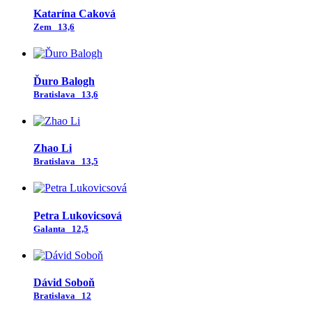
Katarína Caková
Zem
13,6
Ďuro Balogh
Bratislava
13,6
Zhao Li
Bratislava
13,5
Petra Lukovicsová
Galanta
12,5
Dávid Soboň
Bratislava
12