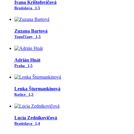
Ivana Krištofovičová
Bratislava
1,5
Zuzana Bartová
Topoľčany
1,5
Adrián Hnát
Praha
1,5
Lenka Šturmankinová
Košice
1,5
Lucia Zednikovičová
Bratislava
1,4