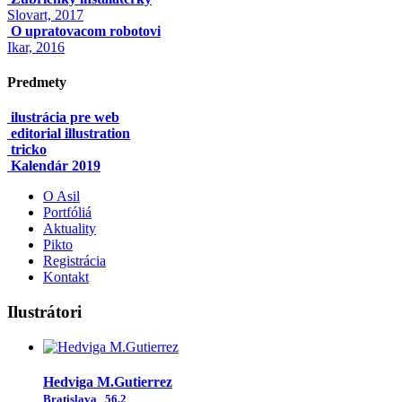
Slovart, 2017
O upratovacom robotovi
Ikar, 2016
Predmety
ilustrácia pre web
editorial illustration
tricko
Kalendár 2019
O Asil
Portfóliá
Aktuality
Pikto
Registrácia
Kontakt
Ilustrátori
Hedviga M.Gutierrez
Bratislava
56,2