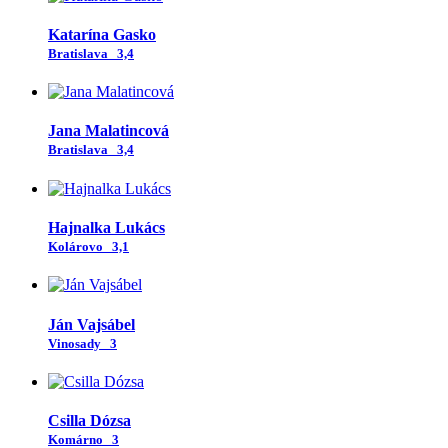
Katarína Gasko
Bratislava
3,4
Jana Malatincová
Bratislava
3,4
Hajnalka Lukács
Kolárovo
3,1
Ján Vajsábel
Vinosady
3
Csilla Dózsa
Komárno
3