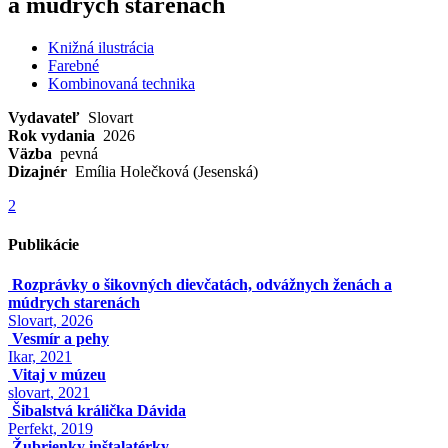
a múdrych starenách
Knižná ilustrácia
Farebné
Kombinovaná technika
Vydavateľ
Slovart
Rok vydania
2026
Väzba
pevná
Dizajnér
Emília Holečková (Jesenská)
2
Publikácie
Rozprávky o šikovných dievčatách, odvážnych ženách a
múdrych starenách
Slovart, 2026
Vesmír a pehy
Ikar, 2021
Vitaj v múzeu
slovart, 2021
Šibalstvá králička Dávida
Perfekt, 2019
Žubrienky inštalatérky