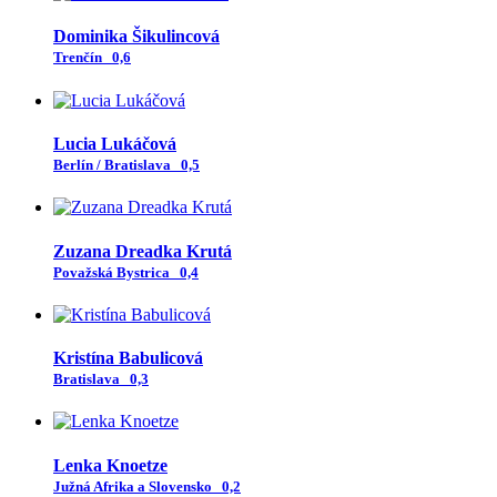
Dominika Šikulincová
Trenčín
0,6
Lucia Lukáčová
Berlín / Bratislava
0,5
Zuzana Dreadka Krutá
Považská Bystrica
0,4
Kristína Babulicová
Bratislava
0,3
Lenka Knoetze
Južná Afrika a Slovensko
0,2