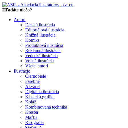
en
Hľadáte niečo?
Autori
Detská ilustrácia
Editoriálová ilustrácia
Knižná ilustrácia
Komiks
Produktová ilustrácia
Reklamná ilustrácia
Vedecká ilustrácia
Voľná ilustrácia
Všetci autori
Ilustrácie
Čiernobiele
Farebné
Akvarel
Digitálna ilustrácia
Klasická grafika
Koláž
Kombinovaná technika
Kresba
Maľba
Risografia
Sieťotlač