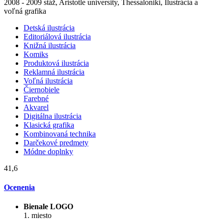
2008 - 2009 stáž, Aristotle university, Thessaloniki, Ilustrácia a
voľná grafika
Detská ilustrácia
Editoriálová ilustrácia
Knižná ilustrácia
Komiks
Produktová ilustrácia
Reklamná ilustrácia
Voľná ilustrácia
Čiernobiele
Farebné
Akvarel
Digitálna ilustrácia
Klasická grafika
Kombinovaná technika
Darčekové predmety
Módne doplnky
41,6
Ocenenia
Bienale LOGO
1. miesto