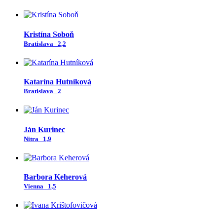
Kristína Soboň
Bratislava
2,2
Katarína Hutníková
Bratislava
2
Ján Kurinec
Nitra
1,9
Barbora Keherová
Vienna
1,5