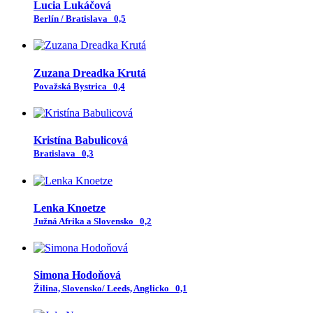
Lucia Lukáčová
Berlín / Bratislava
0,5
Zuzana Dreadka Krutá
Považská Bystrica
0,4
Kristína Babulicová
Bratislava
0,3
Lenka Knoetze
Južná Afrika a Slovensko
0,2
Simona Hodoňová
Žilina, Slovensko/ Leeds, Anglicko
0,1