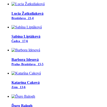
Lucia Žatkuliaková
Bratislava
21,4
Sabína Liptáková
Čadca
17,6
Barbora Idesová
Praha, Bratislava
15,5
Katarína Caková
Zem
13,6
Ďuro Balogh