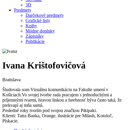
3D
Predmety
Darčekové predmety
Grafické listy
Knihy
Módne doplnky
Zápisníky
Publikácie
Ivana Krištofovičová
Bratislava
Študovala som Vizuálnu komunikáciu na Fakulte umení v
Košiciach.Vo svojej tvorbe rada pracujem s jednoduchými a
príjemnými tvarmi, hravou linkou a farebnosť býva často taká, že
prekvapí aj mňa samú.
Posledné roky tvorím pod svojou značkou Pikipaki.
Klienti: Tatra Banka, Orange, ilustrácie pre Milash, Kotoloč,
Pískacie.