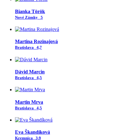
Bianka Török
Nové Zámky
5
Martina Rozinajová
Bratislava
4,7
Dávid Marcin
Bratislava
4,5
Martin Mrva
Bratislava
4,5
Eva Škandíková
Kremnica
3,9