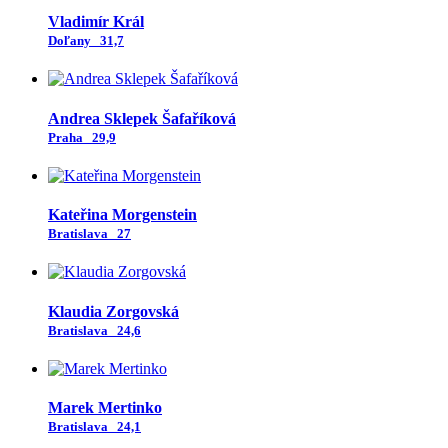
Vladimír Král
Doľany
31,7
Andrea Sklepek Šafaříková
Praha
29,9
Kateřina Morgenstein
Bratislava
27
Klaudia Zorgovská
Bratislava
24,6
Marek Mertinko
Bratislava
24,1