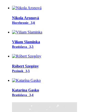
Nikola Aronová
Horehronie
3,6
Viliam Slaminka
Bratislava
3,5
Róbert Szegény
Pezinok
3,5
Katarína Gasko
Bratislava
3,4