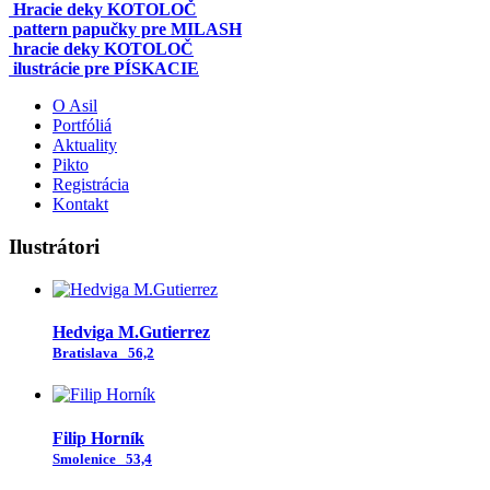
Hracie deky KOTOLOČ
pattern papučky pre MILASH
hracie deky KOTOLOČ
ilustrácie pre PÍSKACIE
O Asil
Portfóliá
Aktuality
Pikto
Registrácia
Kontakt
Ilustrátori
Hedviga M.Gutierrez
Bratislava
56,2
Filip Horník
Smolenice
53,4