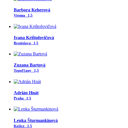
Barbora Keherová
Vienna
1,5
Ivana Krištofovičová
Bratislava
1,5
Zuzana Bartová
Topoľčany
1,5
Adrián Hnát
Praha
1,5
Lenka Šturmankinová
Košice
1,5