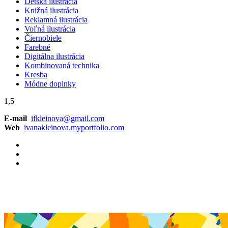
Detská ilustrácia
Knižná ilustrácia
Reklamná ilustrácia
Voľná ilustrácia
Čiernobiele
Farebné
Digitálna ilustrácia
Kombinovaná technika
Kresba
Módne doplnky
1,5
E-mail
ifkleinova@gmail.com
Web
ivanakleinova.myportfolio.com