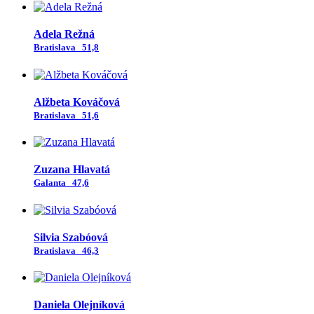
Adela Režná
Bratislava
51,8
Alžbeta Kováčová
Bratislava
51,6
Zuzana Hlavatá
Galanta
47,6
Silvia Szabóová
Bratislava
46,3
Daniela Olejníková