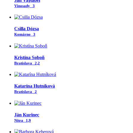
Ján Vajsábel
Vinosady
3
Csilla Dózsa
Komárno
3
Kristína Soboň
Bratislava
2,2
Katarína Hutníková
Bratislava
2
Ján Kurinec
Nitra
1,9