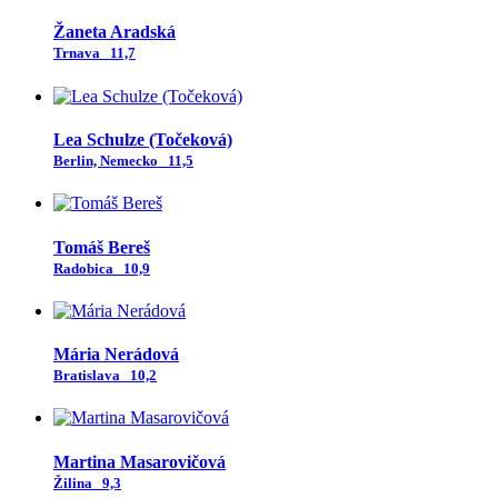
Žaneta Aradská
Trnava
11,7
Lea Schulze (Točeková)
Berlin, Nemecko
11,5
Tomáš Bereš
Radobica
10,9
Mária Nerádová
Bratislava
10,2
Martina Masarovičová
Žilina
9,3