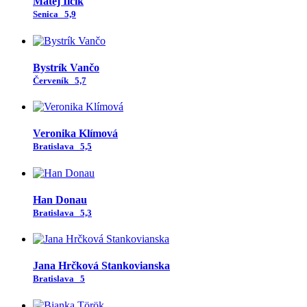
Matej Ilčík
Senica
5,9
Bystrík Vančo
Červeník
5,7
Veronika Klímová
Bratislava
5,5
Han Donau
Bratislava
5,3
Jana Hrčková Stankovianska
Bratislava
5