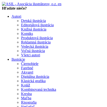
en
Hľadáte niečo?
Autori
Detská ilustrácia
Editoriálová ilustrácia
Knižná ilustrácia
Komiks
Produktová ilustrácia
Reklamná ilustrácia
Vedecká ilustrácia
Voľná ilustrácia
Všetci autori
Ilustrácie
Čiernobiele
Farebné
Akvarel
Digitálna ilustrácia
Klasická grafika
Koláž
Kombinovaná technika
Kresba
Maľba
Risografia
Sieťotlač