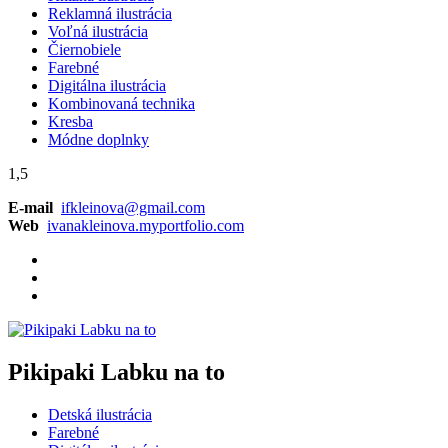
Reklamná ilustrácia
Voľná ilustrácia
Čiernobiele
Farebné
Digitálna ilustrácia
Kombinovaná technika
Kresba
Módne doplnky
1,5
E-mail
ifkleinova@gmail.com
Web
ivanakleinova.myportfolio.com
Pikipaki Labku na to
Detská ilustrácia
Farebné