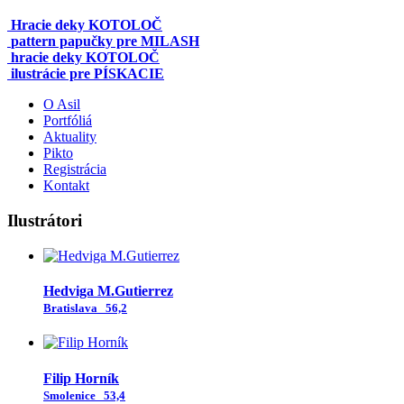
Hracie deky KOTOLOČ
pattern papučky pre MILASH
hracie deky KOTOLOČ
ilustrácie pre PÍSKACIE
O Asil
Portfóliá
Aktuality
Pikto
Registrácia
Kontakt
Ilustrátori
Hedviga M.Gutierrez
Bratislava
56,2
Filip Horník
Smolenice
53,4