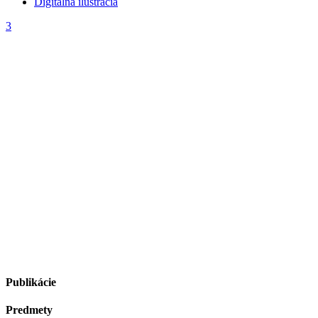
Digitálna ilustrácia
3
Publikácie
Predmety