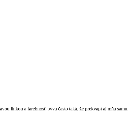
vou linkou a farebnosť býva často taká, že prekvapí aj mňa samú.