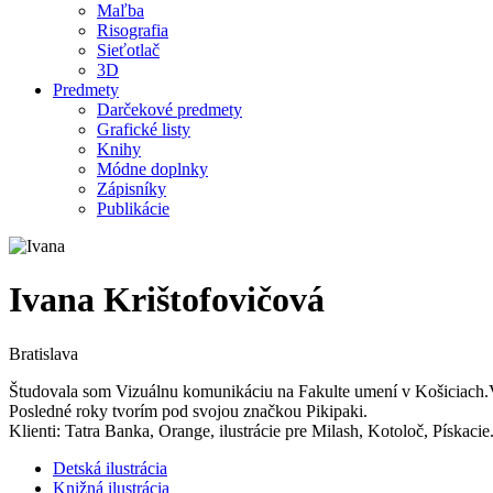
Maľba
Risografia
Sieťotlač
3D
Predmety
Darčekové predmety
Grafické listy
Knihy
Módne doplnky
Zápisníky
Publikácie
Ivana Krištofovičová
Bratislava
Študovala som Vizuálnu komunikáciu na Fakulte umení v Košiciach.Vo
Posledné roky tvorím pod svojou značkou Pikipaki.
Klienti: Tatra Banka, Orange, ilustrácie pre Milash, Kotoloč, Pískacie
Detská ilustrácia
Knižná ilustrácia