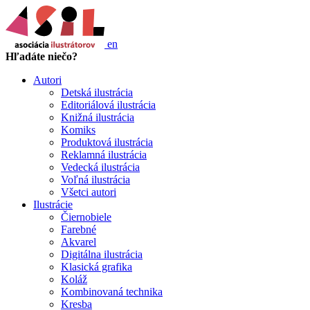
en
Hľadáte niečo?
Autori
Detská ilustrácia
Editoriálová ilustrácia
Knižná ilustrácia
Komiks
Produktová ilustrácia
Reklamná ilustrácia
Vedecká ilustrácia
Voľná ilustrácia
Všetci autori
Ilustrácie
Čiernobiele
Farebné
Akvarel
Digitálna ilustrácia
Klasická grafika
Koláž
Kombinovaná technika
Kresba