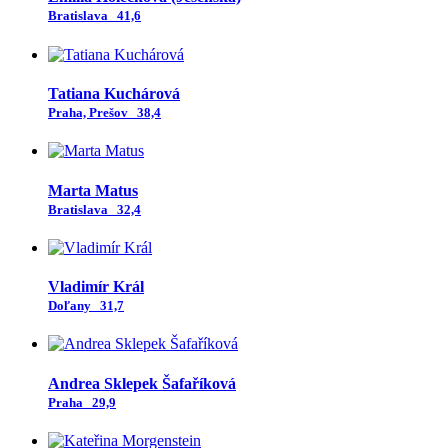
Bratislava
41,6
Tatiana Kuchárová
Praha, Prešov
38,4
Marta Matus
Bratislava
32,4
Vladimír Král
Doľany
31,7
Andrea Sklepek Šafaříková
Praha
29,9