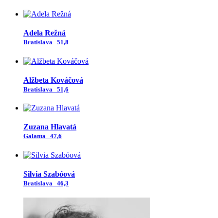
Adela Režná
Bratislava
51,8
Alžbeta Kováčová
Bratislava
51,6
Zuzana Hlavatá
Galanta
47,6
Silvia Szabóová
Bratislava
46,3