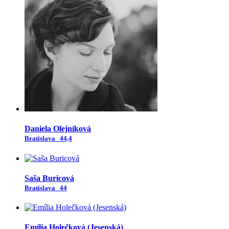
Daniela Olejníková
Bratislava
44,4
Saša Buricová
Bratislava
44
Emília Holečková (Jesenská)