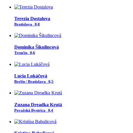
Terezia Dostalova
Bratislava
0,8
Dominika Šikulincová
Trenčín
0,6
Lucia Lukáčová
Berlín / Bratislava
0,5
Zuzana Dreadka Krutá
Považská Bystrica
0,4