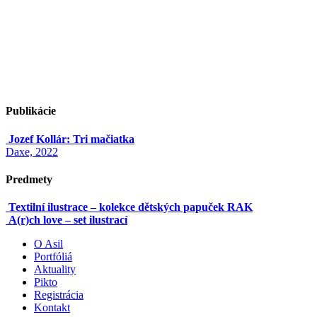
Publikácie
Jozef Kollár: Tri mačiatka
Daxe, 2022
Predmety
Textilní ilustrace – kolekce dětských papuček RAK
A(r)ch love – set ilustrací
O Asil
Portfóliá
Aktuality
Pikto
Registrácia
Kontakt