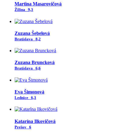
Martina Masarovičová
Žilina
9,3
Zuzana Šebelová
Bratislava
8,2
Zuzana Bruncková
Bratislava
6,6
Eva Šimonová
Lednice
6,3
Katarína Ilkovičová
Prešov
6