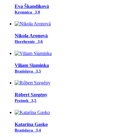
Eva Škandíková
Kremnica
3,9
Nikola Aronová
Horehronie
3,6
Viliam Slaminka
Bratislava
3,5
Róbert Szegény
Pezinok
3,5
Katarína Gasko
Bratislava
3,4