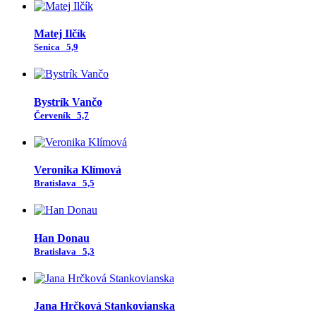
Matej Ilčík
Senica
5,9
Bystrík Vančo
Červeník
5,7
Veronika Klímová
Bratislava
5,5
Han Donau
Bratislava
5,3
Jana Hrčková Stankovianska