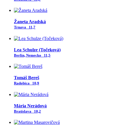
Žaneta Aradská
Trnava
11,7
Lea Schulze (Točeková)
Berlin, Nemecko
11,5
Tomáš Bereš
Radobica
10,9
Mária Nerádová
Bratislava
10,2