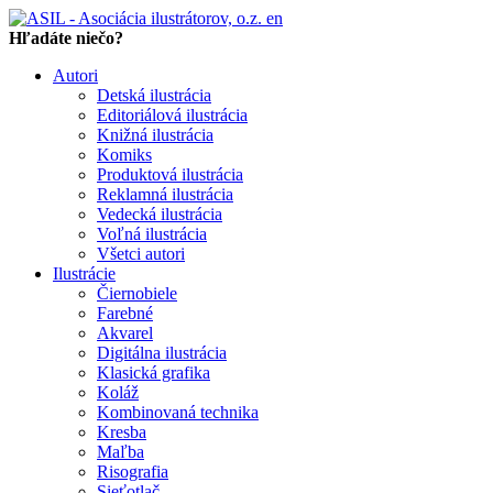
en
Hľadáte niečo?
Autori
Detská ilustrácia
Editoriálová ilustrácia
Knižná ilustrácia
Komiks
Produktová ilustrácia
Reklamná ilustrácia
Vedecká ilustrácia
Voľná ilustrácia
Všetci autori
Ilustrácie
Čiernobiele
Farebné
Akvarel
Digitálna ilustrácia
Klasická grafika
Koláž
Kombinovaná technika
Kresba
Maľba
Risografia
Sieťotlač