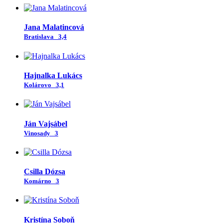
Jana Malatincová
Bratislava
3,4
Hajnalka Lukács
Kolárovo
3,1
Ján Vajsábel
Vinosady
3
Csilla Dózsa
Komárno
3
Kristína Soboň