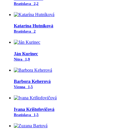
Bratislava
2,2
Katarína Hutníková
Bratislava
2
Ján Kurinec
Nitra
1,9
Barbora Keherová
Vienna
1,5
Ivana Krištofovičová
Bratislava
1,5