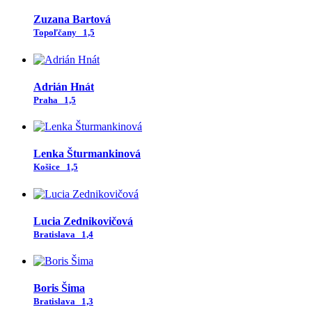
Zuzana Bartová
Topoľčany
1,5
Adrián Hnát
Praha
1,5
Lenka Šturmankinová
Košice
1,5
Lucia Zednikovičová
Bratislava
1,4
Boris Šima
Bratislava
1,3