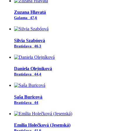
Zuzana Hlavatá
Galanta
47,6
Silvia Szabóová
Bratislava
46,3
Daniela Olejníková
Bratislava
44,4
Saša Buricová
Bratislava
44
Emília Holečková (Jesenská)
Bratislava
41,6