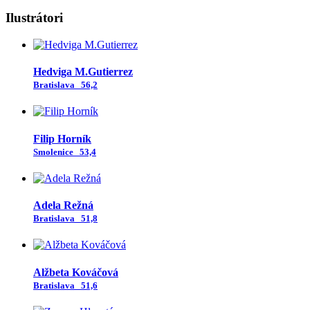
Ilustrátori
Hedviga M.Gutierrez
Bratislava
56,2
Filip Horník
Smolenice
53,4
Adela Režná
Bratislava
51,8
Alžbeta Kováčová
Bratislava
51,6