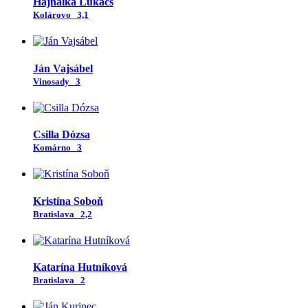
Hajnalka Lukács
Kolárovo
3,1
Ján Vajsábel
Vinosady
3
Csilla Dózsa
Komárno
3
Kristína Soboň
Bratislava
2,2
Katarína Hutníková
Bratislava
2