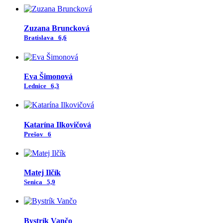
Zuzana Bruncková
Bratislava
6,6
Eva Šimonová
Lednice
6,3
Katarína Ilkovičová
Prešov
6
Matej Ilčík
Senica
5,9
Bystrík Vančo