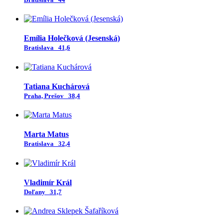
Emília Holečková (Jesenská)
Bratislava
41,6
Tatiana Kuchárová
Praha, Prešov
38,4
Marta Matus
Bratislava
32,4
Vladimír Král
Doľany
31,7