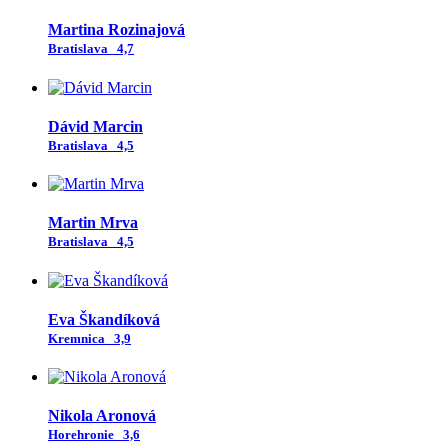
Martina Rozinajová
Bratislava
4,7
Dávid Marcin
Bratislava
4,5
Martin Mrva
Bratislava
4,5
Eva Škandíková
Kremnica
3,9
Nikola Aronová
Horehronie
3,6