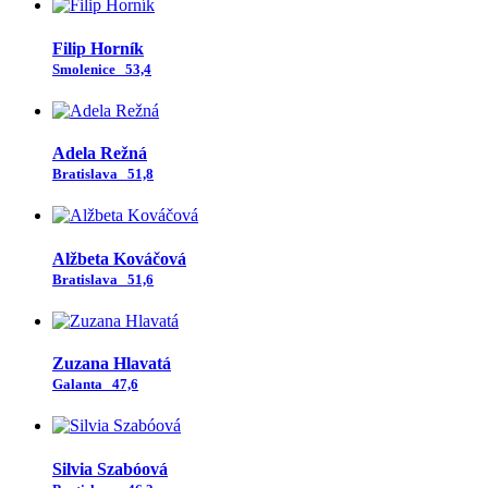
Filip Horník
Smolenice
53,4
Adela Režná
Bratislava
51,8
Alžbeta Kováčová
Bratislava
51,6
Zuzana Hlavatá
Galanta
47,6
Silvia Szabóová