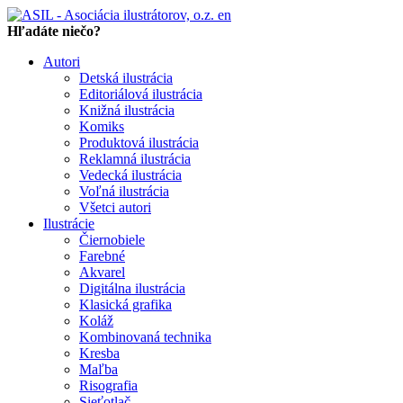
en
Hľadáte niečo?
Autori
Detská ilustrácia
Editoriálová ilustrácia
Knižná ilustrácia
Komiks
Produktová ilustrácia
Reklamná ilustrácia
Vedecká ilustrácia
Voľná ilustrácia
Všetci autori
Ilustrácie
Čiernobiele
Farebné
Akvarel
Digitálna ilustrácia
Klasická grafika
Koláž
Kombinovaná technika
Kresba
Maľba
Risografia
Sieťotlač