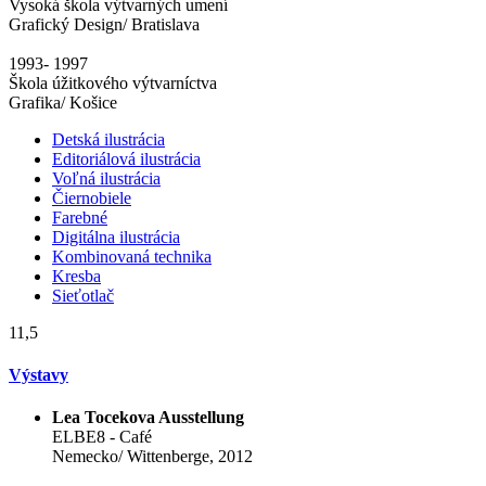
Vysoká škola výtvarných umení
Grafický Design/ Bratislava
1993- 1997
Škola úžitkového výtvarníctva
Grafika/ Košice
Detská ilustrácia
Editoriálová ilustrácia
Voľná ilustrácia
Čiernobiele
Farebné
Digitálna ilustrácia
Kombinovaná technika
Kresba
Sieťotlač
11,5
Výstavy
Lea Tocekova Ausstellung
ELBE8 - Café
Nemecko/ Wittenberge, 2012