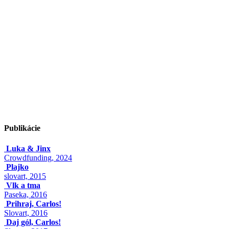
Publikácie
Luka & Jinx
Crowdfunding, 2024
Plajko
slovart, 2015
Vlk a tma
Paseka, 2016
Prihraj, Carlos!
Slovart, 2016
Daj gól, Carlos!