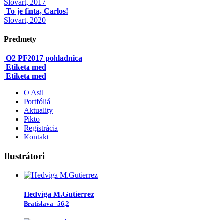
Slovart, 2017
To je finta, Carlos!
Slovart, 2020
Predmety
O2 PF2017 pohladnica
Etiketa med
Etiketa med
O Asil
Portfóliá
Aktuality
Pikto
Registrácia
Kontakt
Ilustrátori
Hedviga M.Gutierrez
Bratislava
56,2