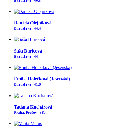
Bratislava
46,3
Daniela Olejníková
Bratislava
44,4
Saša Buricová
Bratislava
44
Emília Holečková (Jesenská)
Bratislava
41,6
Tatiana Kuchárová
Praha, Prešov
38,4