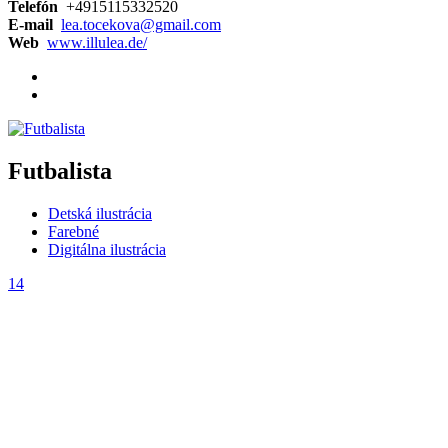
Telefón
+4915115332520
E-mail
lea.tocekova@gmail.com
Web
www.illulea.de/
Futbalista
Detská ilustrácia
Farebné
Digitálna ilustrácia
14