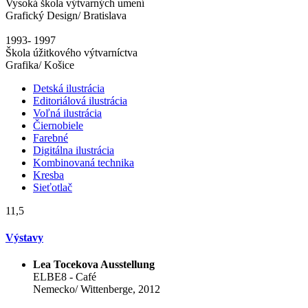
Vysoká škola výtvarných umení
Grafický Design/ Bratislava
1993- 1997
Škola úžitkového výtvarníctva
Grafika/ Košice
Detská ilustrácia
Editoriálová ilustrácia
Voľná ilustrácia
Čiernobiele
Farebné
Digitálna ilustrácia
Kombinovaná technika
Kresba
Sieťotlač
11,5
Výstavy
Lea Tocekova Ausstellung
ELBE8 - Café
Nemecko/ Wittenberge, 2012