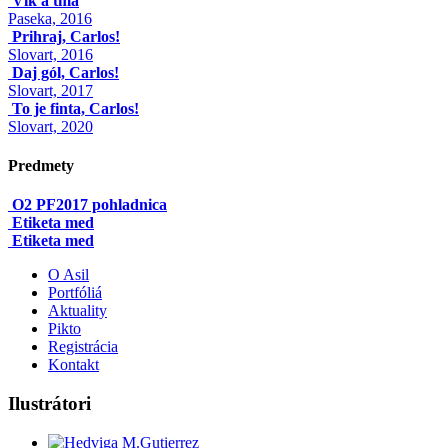
Vlk a tma
Paseka, 2016
Prihraj, Carlos!
Slovart, 2016
Daj gól, Carlos!
Slovart, 2017
To je finta, Carlos!
Slovart, 2020
Predmety
O2 PF2017 pohladnica
Etiketa med
Etiketa med
O Asil
Portfóliá
Aktuality
Pikto
Registrácia
Kontakt
Ilustrátori