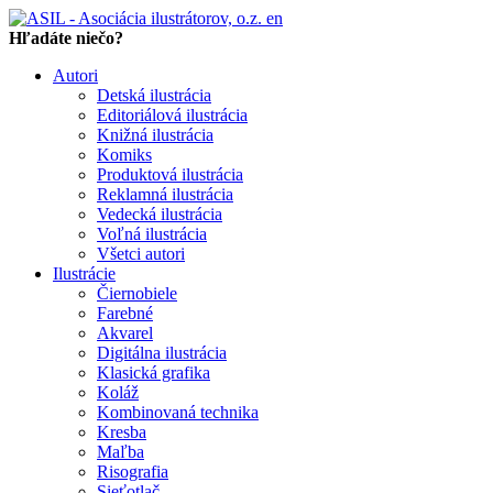
en
Hľadáte niečo?
Autori
Detská ilustrácia
Editoriálová ilustrácia
Knižná ilustrácia
Komiks
Produktová ilustrácia
Reklamná ilustrácia
Vedecká ilustrácia
Voľná ilustrácia
Všetci autori
Ilustrácie
Čiernobiele
Farebné
Akvarel
Digitálna ilustrácia
Klasická grafika
Koláž
Kombinovaná technika
Kresba
Maľba
Risografia
Sieťotlač