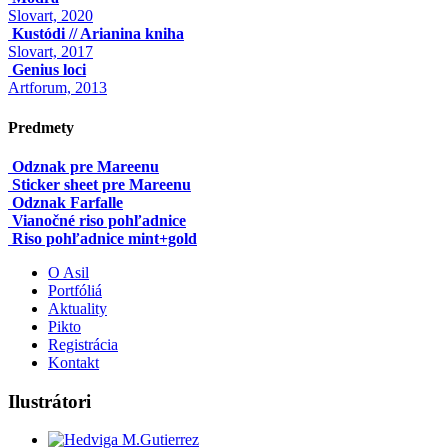
Slovart, 2020
Kustódi // Arianina kniha
Slovart, 2017
Genius loci
Artforum, 2013
Predmety
Odznak pre Mareenu
Sticker sheet pre Mareenu
Odznak Farfalle
Vianočné riso pohľadnice
Riso pohľadnice mint+gold
O Asil
Portfóliá
Aktuality
Pikto
Registrácia
Kontakt
Ilustrátori