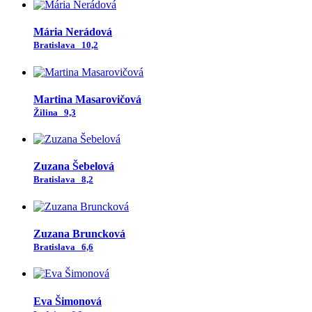
Mária Nerádová
Bratislava
10,2
Martina Masarovičová
Žilina
9,3
Zuzana Šebelová
Bratislava
8,2
Zuzana Bruncková
Bratislava
6,6
Eva Šimonová