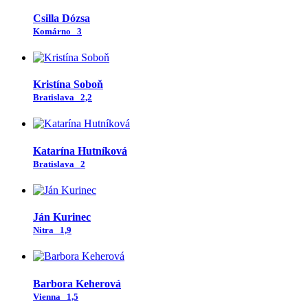
Csilla Dózsa
Komárno
3
Kristína Soboň
Bratislava
2,2
Katarína Hutníková
Bratislava
2
Ján Kurinec
Nitra
1,9
Barbora Keherová
Vienna
1,5