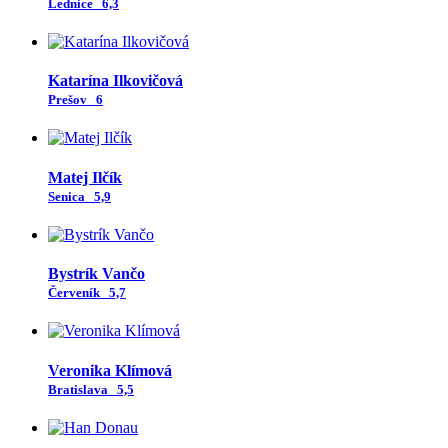
Lednice
6,3
Katarína Ilkovičová
Prešov
6
Matej Ilčík
Senica
5,9
Bystrík Vančo
Červeník
5,7
Veronika Klímová
Bratislava
5,5