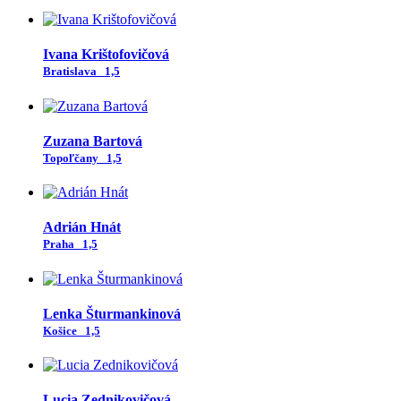
Ivana Krištofovičová
Bratislava
1,5
Zuzana Bartová
Topoľčany
1,5
Adrián Hnát
Praha
1,5
Lenka Šturmankinová
Košice
1,5
Lucia Zednikovičová