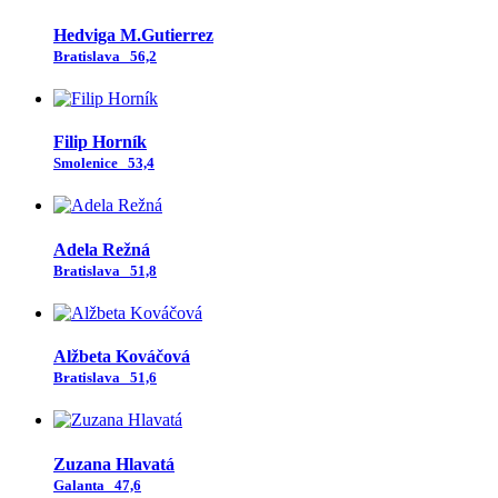
Hedviga M.Gutierrez
Bratislava
56,2
Filip Horník
Smolenice
53,4
Adela Režná
Bratislava
51,8
Alžbeta Kováčová
Bratislava
51,6
Zuzana Hlavatá
Galanta
47,6