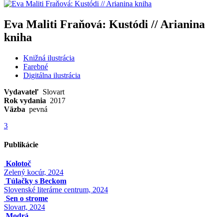
Eva Maliti Fraňová: Kustódi // Arianina
kniha
Knižná ilustrácia
Farebné
Digitálna ilustrácia
Vydavateľ
Slovart
Rok vydania
2017
Väzba
pevná
3
Publikácie
Kolotoč
Zelený kocúr, 2024
Túlačky s Beckom
Slovenské literárne centrum, 2024
Sen o strome
Slovart, 2024
Modrá