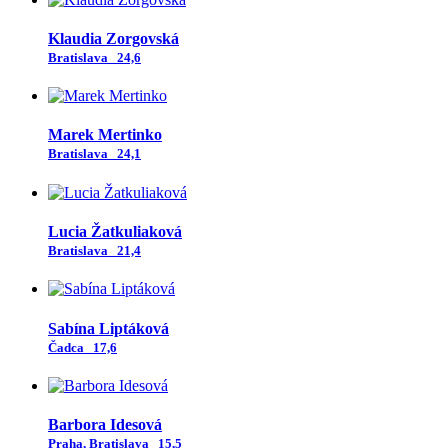
Klaudia Zorgovská
Bratislava
24,6
Marek Mertinko
Bratislava
24,1
Lucia Žatkuliaková
Bratislava
21,4
Sabína Liptáková
Čadca
17,6
Barbora Idesová
Praha, Bratislava
15,5