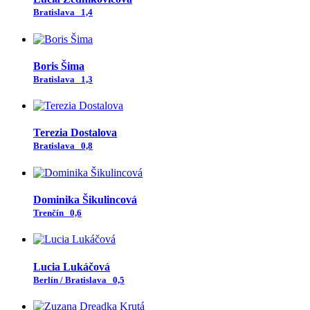
Bratislava
1,4
Boris Šima
Bratislava
1,3
Terezia Dostalova
Bratislava
0,8
Dominika Šikulincová
Trenčín
0,6
Lucia Lukáčová
Berlín / Bratislava
0,5