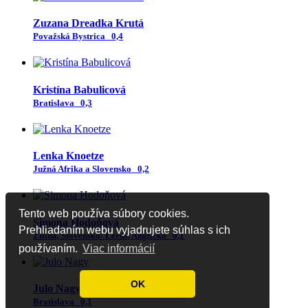
Zuzana Dreadka Krutá
Považská Bystrica
0,4
Kristína Babulicová
Bratislava
0,3
Lenka Knoetze
Južná Afrika a Slovensko
0,2
Tento web používa súbory cookies.
Simona Hodoňová
Prehliadaním webu vyjadrujete súhlas s ich
Žilina, Slovensko/ Leeds, Anglicko
0,1
používaním.
Viac informácií
OK
Julo Nagy
Bratislava
0,1