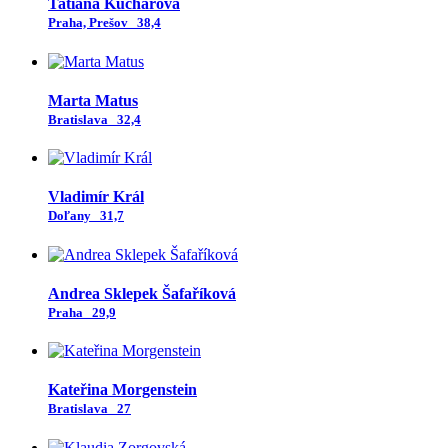
Tatiana Kuchárová
Praha, Prešov
38,4
Marta Matus
Bratislava
32,4
Vladimír Král
Doľany
31,7
Andrea Sklepek Šafaříková
Praha
29,9
Kateřina Morgenstein
Bratislava
27