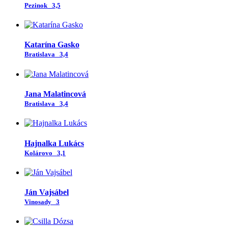
Pezinok
3,5
Katarína Gasko
Bratislava
3,4
Jana Malatincová
Bratislava
3,4
Hajnalka Lukács
Kolárovo
3,1
Ján Vajsábel
Vinosady
3