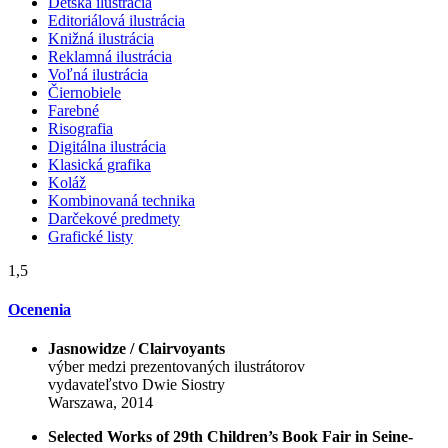
Detská ilustrácia
Editoriálová ilustrácia
Knižná ilustrácia
Reklamná ilustrácia
Voľná ilustrácia
Čiernobiele
Farebné
Risografia
Digitálna ilustrácia
Klasická grafika
Koláž
Kombinovaná technika
Darčekové predmety
Grafické listy
1,5
Ocenenia
Jasnowidze / Clairvoyants
výber medzi prezentovaných ilustrátorov
vydavateľstvo Dwie Siostry
Warszawa, 2014
Selected Works of 29th Children’s Book Fair in Seine-