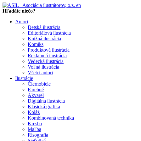
en
Hľadáte niečo?
Autori
Detská ilustrácia
Editoriálová ilustrácia
Knižná ilustrácia
Komiks
Produktová ilustrácia
Reklamná ilustrácia
Vedecká ilustrácia
Voľná ilustrácia
Všetci autori
Ilustrácie
Čiernobiele
Farebné
Akvarel
Digitálna ilustrácia
Klasická grafika
Koláž
Kombinovaná technika
Kresba
Maľba
Risografia
Sieťotlač