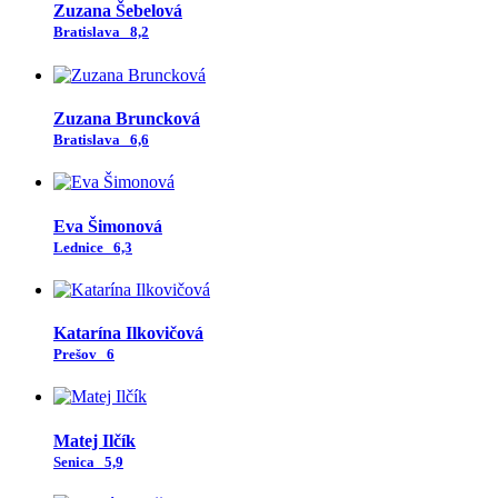
Zuzana Šebelová
Bratislava
8,2
Zuzana Bruncková
Bratislava
6,6
Eva Šimonová
Lednice
6,3
Katarína Ilkovičová
Prešov
6
Matej Ilčík
Senica
5,9