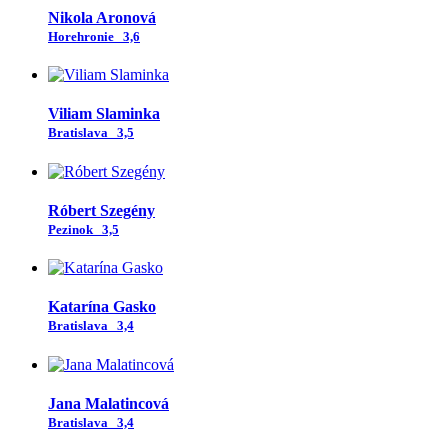
Nikola Aronová
Horehronie
3,6
Viliam Slaminka
Bratislava
3,5
Róbert Szegény
Pezinok
3,5
Katarína Gasko
Bratislava
3,4
Jana Malatincová
Bratislava
3,4