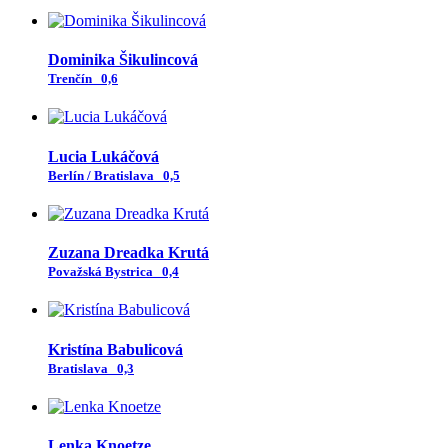
Dominika Šikulincová
Trenčín
0,6
Lucia Lukáčová
Berlín / Bratislava
0,5
Zuzana Dreadka Krutá
Považská Bystrica
0,4
Kristína Babulicová
Bratislava
0,3
Lenka Knoetze