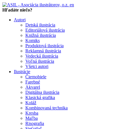
en
Hľadáte niečo?
Autori
Detská ilustrácia
Editoriálová ilustrácia
Knižná ilustrácia
Komiks
Produktová ilustrácia
Reklamná ilustrácia
Vedecká ilustrácia
Voľná ilustrácia
Všetci autori
Ilustrácie
Čiernobiele
Farebné
Akvarel
Digitálna ilustrácia
Klasická grafika
Koláž
Kombinovaná technika
Kresba
Maľba
Risografia
Sieťotlač