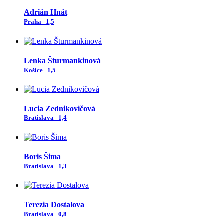
Adrián Hnát
Praha
1,5
Lenka Šturmankinová
Košice
1,5
Lucia Zednikovičová
Bratislava
1,4
Boris Šima
Bratislava
1,3
Terezia Dostalova
Bratislava
0,8