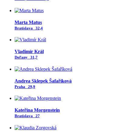
Marta Matus
Bratislava
32,4
Vladimír Král
Doľany
31,7
Andrea Sklepek Šafaříková
Praha
29,9
Kateřina Morgenstein
Bratislava
27