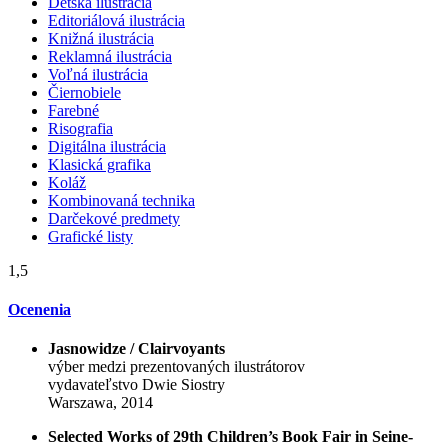
Detská ilustrácia
Editoriálová ilustrácia
Knižná ilustrácia
Reklamná ilustrácia
Voľná ilustrácia
Čiernobiele
Farebné
Risografia
Digitálna ilustrácia
Klasická grafika
Koláž
Kombinovaná technika
Darčekové predmety
Grafické listy
1,5
Ocenenia
Jasnowidze / Clairvoyants
výber medzi prezentovaných ilustrátorov
vydavateľstvo Dwie Siostry
Warszawa, 2014
Selected Works of 29th Children’s Book Fair in Seine-