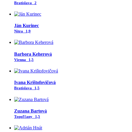
Bratislava
2
Ján Kurinec
Nitra
1,9
Barbora Keherová
Vienna
1,5
Ivana Krištofovičová
Bratislava
1,5
Zuzana Bartová
Topoľčany
1,5