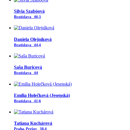
Silvia Szabóová
Bratislava
46,3
Daniela Olejníková
Bratislava
44,4
Saša Buricová
Bratislava
44
Emília Holečková (Jesenská)
Bratislava
41,6
Tatiana Kuchárová
Praha, Prešov
38,4