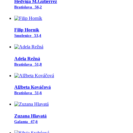
Hedviga M.Gutierrez
Bratislava
56,2
Filip Horník
Smolenice
53,4
Adela Režná
Bratislava
51,8
Alžbeta Kováčová
Bratislava
51,6
Zuzana Hlavatá
Galanta
47,6