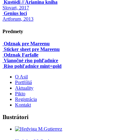
Kustódi // Arianina kniha
Slovart, 2017
Genius loci
Artforum, 2013
Predmety
Odznak pre Mareenu
Sticker sheet pre Mareenu
Odznak Farfalle
Vianočné riso pohľadnice
Riso pohľadnice mint+gold
O Asil
Portfóliá
Aktuality
Pikto
Registrácia
Kontakt
Ilustrátori