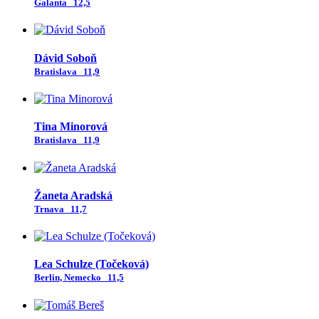
Galanta
12,5
Dávid Soboň
Bratislava
11,9
Tina Minorová
Bratislava
11,9
Žaneta Aradská
Trnava
11,7
Lea Schulze (Točeková)
Berlin, Nemecko
11,5