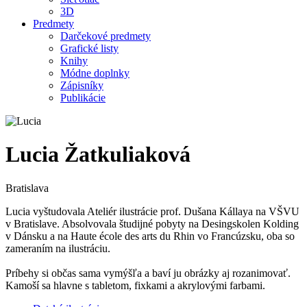
3D
Predmety
Darčekové predmety
Grafické listy
Knihy
Módne doplnky
Zápisníky
Publikácie
Lucia Žatkuliaková
Bratislava
Lucia vyštudovala Ateliér ilustrácie prof. Dušana Kállaya na VŠVU
v Bratislave. Absolvovala študijné pobyty na Desingskolen Kolding
v Dánsku a na Haute école des arts du Rhin vo Francúzsku, oba so
zameraním na ilustráciu.
Príbehy si občas sama vymýšľa a baví ju obrázky aj rozanimovať.
Kamoší sa hlavne s tabletom, fixkami a akrylovými farbami.