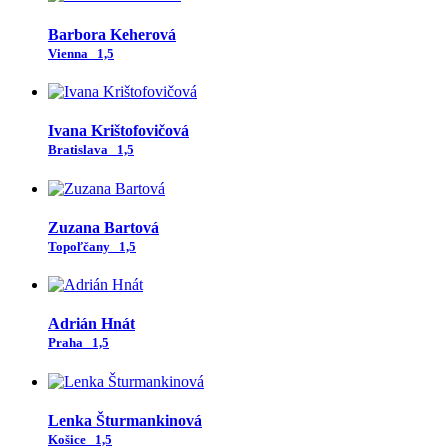
Barbora Keherová
Vienna
1,5
Ivana Krištofovičová
Bratislava
1,5
Zuzana Bartová
Topoľčany
1,5
Adrián Hnát
Praha
1,5
Lenka Šturmankinová
Košice
1,5