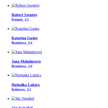
Róbert Szegény
Pezinok
3,5
Katarína Gasko
Bratislava
3,4
Jana Malatincová
Bratislava
3,4
Hajnalka Lukács
Kolárovo
3,1
Ján Vajsábel