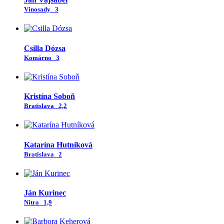
Vinosady
3
Csilla Dózsa
Komárno
3
Kristína Soboň
Bratislava
2,2
Katarína Hutníková
Bratislava
2
Ján Kurinec
Nitra
1,9