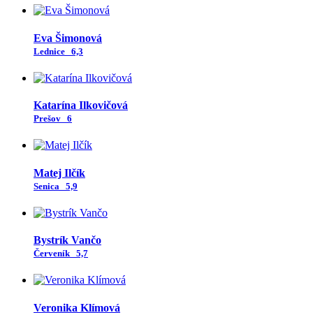
Eva Šimonová
Lednice
6,3
Katarína Ilkovičová
Prešov
6
Matej Ilčík
Senica
5,9
Bystrík Vančo
Červeník
5,7
Veronika Klímová