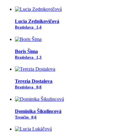
Lucia Zednikovičová
Bratislava
1,4
Boris Šima
Bratislava
1,3
Terezia Dostalova
Bratislava
0,8
Dominika Šikulincová
Trenčín
0,6