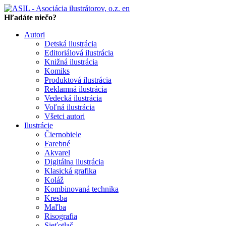
en
Hľadáte niečo?
Autori
Detská ilustrácia
Editoriálová ilustrácia
Knižná ilustrácia
Komiks
Produktová ilustrácia
Reklamná ilustrácia
Vedecká ilustrácia
Voľná ilustrácia
Všetci autori
Ilustrácie
Čiernobiele
Farebné
Akvarel
Digitálna ilustrácia
Klasická grafika
Koláž
Kombinovaná technika
Kresba
Maľba
Risografia
Sieťotlač