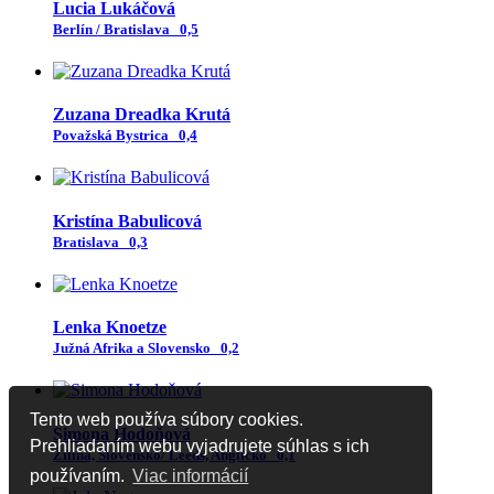
Lucia Lukáčová
Berlín / Bratislava
0,5
Zuzana Dreadka Krutá
Považská Bystrica
0,4
Kristína Babulicová
Bratislava
0,3
Lenka Knoetze
Južná Afrika a Slovensko
0,2
Tento web používa súbory cookies.
Simona Hodoňová
Prehliadaním webu vyjadrujete súhlas s ich
Žilina, Slovensko/ Leeds, Anglicko
0,1
používaním.
Viac informácií