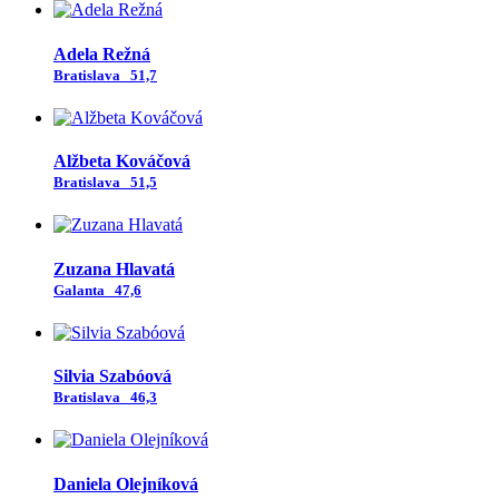
Adela Režná
Bratislava
51,7
Alžbeta Kováčová
Bratislava
51,5
Zuzana Hlavatá
Galanta
47,6
Silvia Szabóová
Bratislava
46,3
Daniela Olejníková