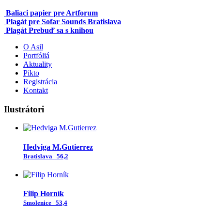
Baliaci papier pre Artforum
Plagát pre Sofar Sounds Bratislava
Plagát Prebuď sa s knihou
O Asil
Portfóliá
Aktuality
Pikto
Registrácia
Kontakt
Ilustrátori
Hedviga M.Gutierrez
Bratislava
56,2
Filip Horník
Smolenice
53,4