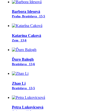
Barbora Idesová
Praha, Bratislava
15,5
Katarína Caková
Zem
13,6
Ďuro Balogh
Bratislava
13,6
Zhao Li
Bratislava
13,5
Petra Lukovicsová