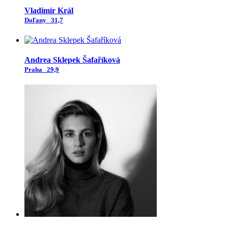
Vladimír Král
Doľany
31,7
Andrea Sklepek Šafaříková
Praha
29,9