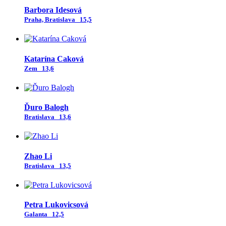
Barbora Idesová
Praha, Bratislava
15,5
Katarína Caková
Zem
13,6
Ďuro Balogh
Bratislava
13,6
Zhao Li
Bratislava
13,5
Petra Lukovicsová
Galanta
12,5