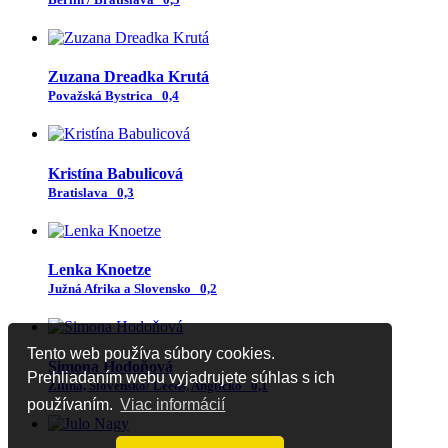
Zuzana Dreadka Krutá
Považská Bystrica
0,4
Kristína Babulicová
Bratislava
0,3
Lenka Knoetze
Južná Afrika a Slovensko
0,2
Tento web používa súbory cookies.
Simona Hodoňová
Prehliadaním webu vyjadrujete súhlas s ich
Žilina, Slovensko/ Leeds, Anglicko
0,1
používaním.
Viac informácií