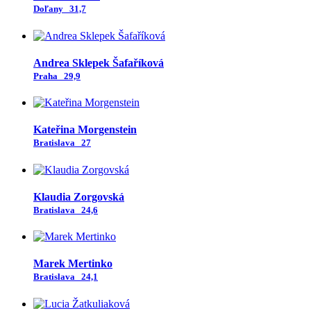
Doľany
31,7
Andrea Sklepek Šafaříková
Praha
29,9
Kateřina Morgenstein
Bratislava
27
Klaudia Zorgovská
Bratislava
24,6
Marek Mertinko
Bratislava
24,1