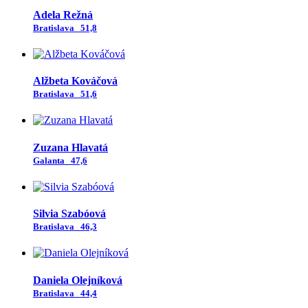
Adela Režná
Bratislava
51,8
Alžbeta Kováčová
Bratislava
51,6
Zuzana Hlavatá
Galanta
47,6
Silvia Szabóová
Bratislava
46,3
Daniela Olejníková
Bratislava
44,4