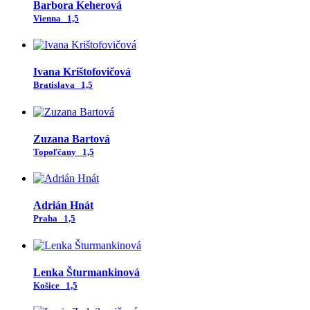
Barbora Keherová
Vienna
1,5
Ivana Krištofovičová
Bratislava
1,5
Zuzana Bartová
Topoľčany
1,5
Adrián Hnát
Praha
1,5
Lenka Šturmankinová
Košice
1,5