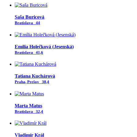
Saša Buricová
Bratislava
44
Emília Holečková (Jesenská)
Bratislava
41,6
Tatiana Kuchárová
Praha, Prešov
38,4
Marta Matus
Bratislava
32,4
Vladimír Král