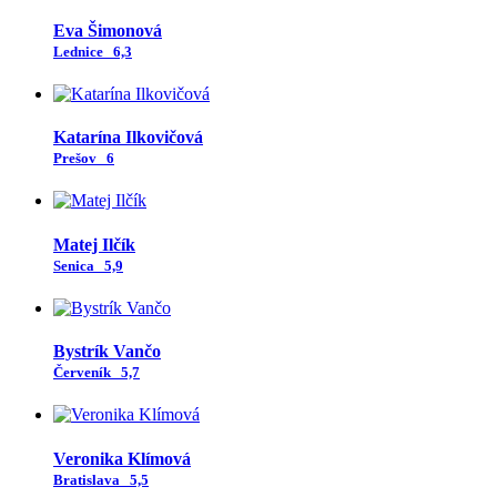
Eva Šimonová
Lednice
6,3
Katarína Ilkovičová
Prešov
6
Matej Ilčík
Senica
5,9
Bystrík Vančo
Červeník
5,7
Veronika Klímová
Bratislava
5,5