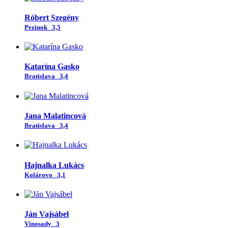
Róbert Szegény
Pezinok
3,5
Katarína Gasko
Bratislava
3,4
Jana Malatincová
Bratislava
3,4
Hajnalka Lukács
Kolárovo
3,1
Ján Vajsábel
Vinosady
3