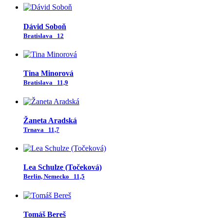
Dávid Soboň
Bratislava
12
Tina Minorová
Bratislava
11,9
Žaneta Aradská
Trnava
11,7
Lea Schulze (Točeková)
Berlin, Nemecko
11,5
Tomáš Bereš