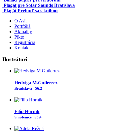
Plagát pre Sofar Sounds Bratislava
Plagát Prebuď sa s knihou
O Asil
Portfóliá
Aktuality
Pikto
Registrácia
Kontakt
Ilustrátori
Hedviga M.Gutierrez
Bratislava
56,2
Filip Horník
Smolenice
53,4