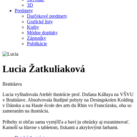
3D
Predmety
Darčekové predmety
Grafické listy
Knihy
Módne doplnky
Zápisníky
Publikácie
Lucia Žatkuliaková
Bratislava
Lucia vyštudovala Ateliér ilustrácie prof. Dušana Kállaya na VŠVU
v Bratislave. Absolvovala študijné pobyty na Desingskolen Kolding
v Dánsku a na Haute école des arts du Rhin vo Francúzsku, oba so
zameraním na ilustráciu.
Príbehy si občas sama vymýšľa a baví ju obrázky aj rozanimovať.
Kamoší sa hlavne s tabletom, fixkami a akrylovými farbami.