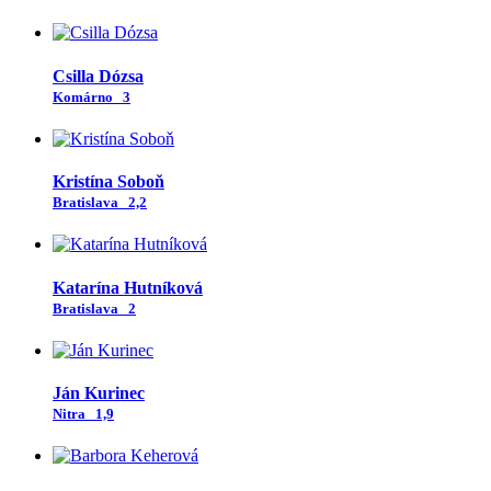
Csilla Dózsa
Komárno
3
Kristína Soboň
Bratislava
2,2
Katarína Hutníková
Bratislava
2
Ján Kurinec
Nitra
1,9