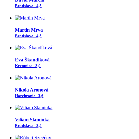
Bratislava
4,5
Martin Mrva
Bratislava
4,5
Eva Škandíková
Kremnica
3,9
Nikola Aronová
Horehronie
3,6
Viliam Slaminka
Bratislava
3,5