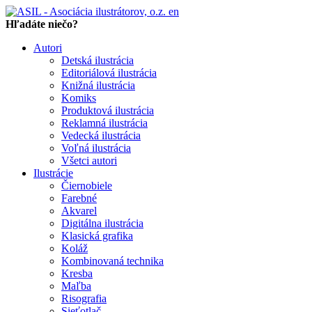
en
Hľadáte niečo?
Autori
Detská ilustrácia
Editoriálová ilustrácia
Knižná ilustrácia
Komiks
Produktová ilustrácia
Reklamná ilustrácia
Vedecká ilustrácia
Voľná ilustrácia
Všetci autori
Ilustrácie
Čiernobiele
Farebné
Akvarel
Digitálna ilustrácia
Klasická grafika
Koláž
Kombinovaná technika
Kresba
Maľba
Risografia
Sieťotlač