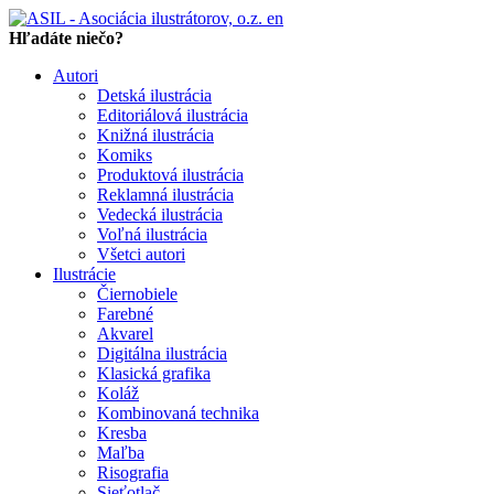
en
Hľadáte niečo?
Autori
Detská ilustrácia
Editoriálová ilustrácia
Knižná ilustrácia
Komiks
Produktová ilustrácia
Reklamná ilustrácia
Vedecká ilustrácia
Voľná ilustrácia
Všetci autori
Ilustrácie
Čiernobiele
Farebné
Akvarel
Digitálna ilustrácia
Klasická grafika
Koláž
Kombinovaná technika
Kresba
Maľba
Risografia
Sieťotlač