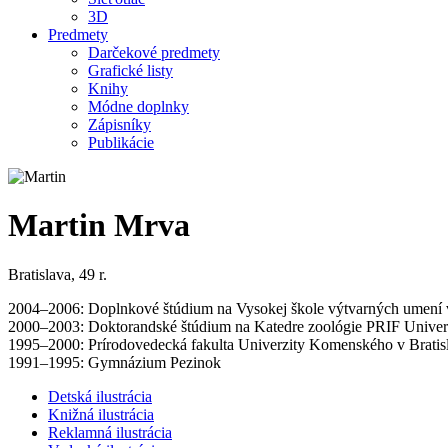
3D
Predmety
Darčekové predmety
Grafické listy
Knihy
Módne doplnky
Zápisníky
Publikácie
Martin Mrva
Bratislava, 49 r.
2004–2006: Doplnkové štúdium na Vysokej škole výtvarných umení v Bra
2000–2003: Doktorandské štúdium na Katedre zoológie PRIF Unive
1995–2000: Prírodovedecká fakulta Univerzity Komenského v Bratis
1991–1995: Gymnázium Pezinok
Detská ilustrácia
Knižná ilustrácia
Reklamná ilustrácia