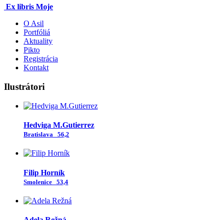
Ex libris Moje
O Asil
Portfóliá
Aktuality
Pikto
Registrácia
Kontakt
Ilustrátori
Hedviga M.Gutierrez
Bratislava
56,2
Filip Horník
Smolenice
53,4
Adela Režná