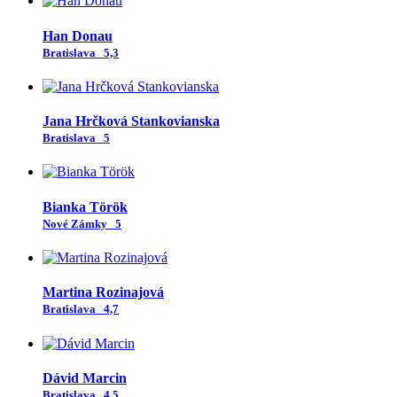
Han Donau
Bratislava
5,3
Jana Hrčková Stankovianska
Bratislava
5
Bianka Török
Nové Zámky
5
Martina Rozinajová
Bratislava
4,7
Dávid Marcin
Bratislava
4,5