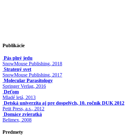
Publikácie
Pás plný jedu
SnowMouse Publishing, 2018
Stratený svet
SnowMouse Publishing, 2017
Molecular Parasitology
Springer Verlag, 2016
Deťom
Mladé letá, 2013
Detská univerzita aj pre dospelých, 10. ročník DUK 2012
Petit Press, a.s., 2012
Domáce zvieratká
Belimex, 2008
Predmety