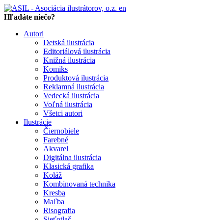
en
Hľadáte niečo?
Autori
Detská ilustrácia
Editoriálová ilustrácia
Knižná ilustrácia
Komiks
Produktová ilustrácia
Reklamná ilustrácia
Vedecká ilustrácia
Voľná ilustrácia
Všetci autori
Ilustrácie
Čiernobiele
Farebné
Akvarel
Digitálna ilustrácia
Klasická grafika
Koláž
Kombinovaná technika
Kresba
Maľba
Risografia
Sieťotlač