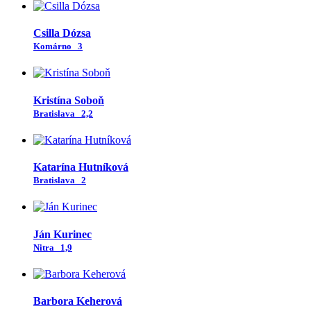
Csilla Dózsa
Komárno
3
Kristína Soboň
Bratislava
2,2
Katarína Hutníková
Bratislava
2
Ján Kurinec
Nitra
1,9
Barbora Keherová