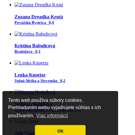
Zuzana Dreadka Krutá
Považská Bystrica
0,4
Kristína Babulicová
Bratislava
0,3
Lenka Knoetze
Južná Afrika a Slovensko
0,2
Tento web používa súbory cookies.
Simona Hodoňová
Prehliadaním webu vyjadrujete súhlas s ich
Žilina, Slovensko/ Leeds, Anglicko
0,1
používaním.
Viac informácií
OK
Julo Nagy