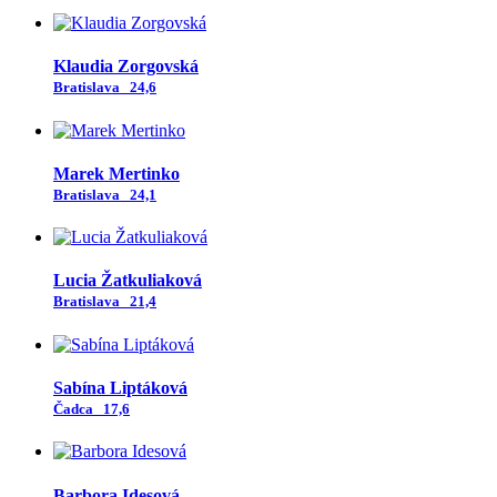
Klaudia Zorgovská
Bratislava
24,6
Marek Mertinko
Bratislava
24,1
Lucia Žatkuliaková
Bratislava
21,4
Sabína Liptáková
Čadca
17,6
Barbora Idesová