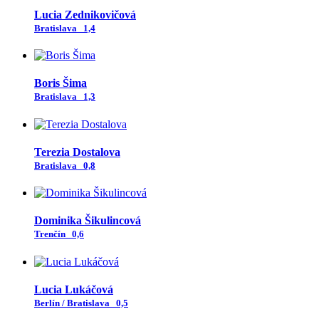
Lucia Zednikovičová
Bratislava
1,4
Boris Šima
Bratislava
1,3
Terezia Dostalova
Bratislava
0,8
Dominika Šikulincová
Trenčín
0,6
Lucia Lukáčová
Berlín / Bratislava
0,5