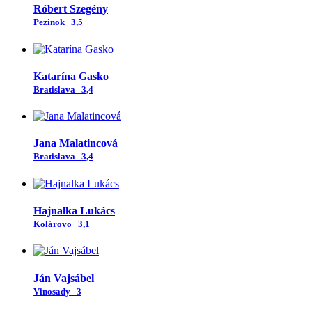
Róbert Szegény
Pezinok
3,5
Katarína Gasko
Bratislava
3,4
Jana Malatincová
Bratislava
3,4
Hajnalka Lukács
Kolárovo
3,1
Ján Vajsábel
Vinosady
3