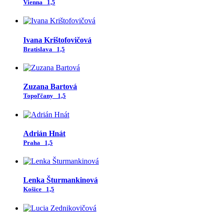
Vienna
1,5
Ivana Krištofovičová
Bratislava
1,5
Zuzana Bartová
Topoľčany
1,5
Adrián Hnát
Praha
1,5
Lenka Šturmankinová
Košice
1,5