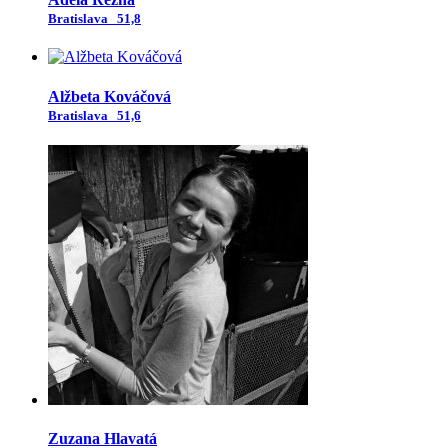
Bratislava
51,8
Alžbeta Kováčová
Bratislava
51,6
Zuzana Hlavatá