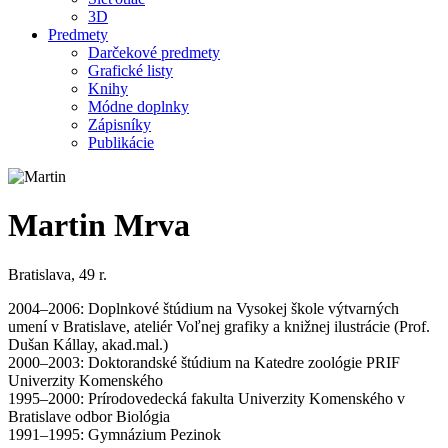
3D
Predmety
Darčekové predmety
Grafické listy
Knihy
Módne doplnky
Zápisníky
Publikácie
Martin Mrva
Bratislava, 49 r.
2004–2006: Doplnkové štúdium na Vysokej škole výtvarných
umení v Bratislave, ateliér Voľnej grafiky a knižnej ilustrácie (Prof.
Dušan Kállay, akad.mal.)
2000–2003: Doktorandské štúdium na Katedre zoológie PRIF
Univerzity Komenského
1995–2000: Prírodovedecká fakulta Univerzity Komenského v
Bratislave odbor Biológia
1991–1995: Gymnázium Pezinok