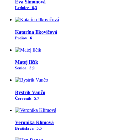
Eva Šimonová
Lednice
6,3
Katarína Ilkovičová
Prešov
6
Matej Ilčík
Senica
5,9
Bystrík Vančo
Červeník
5,7
Veronika Klímová
Bratislava
5,5