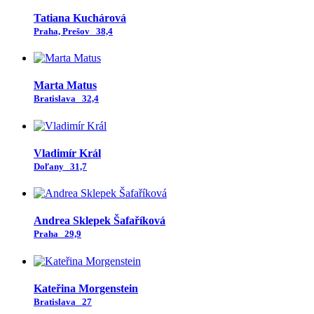
Tatiana Kuchárová
Praha, Prešov
38,4
Marta Matus
Bratislava
32,4
Vladimír Král
Doľany
31,7
Andrea Sklepek Šafaříková
Praha
29,9
Kateřina Morgenstein
Bratislava
27