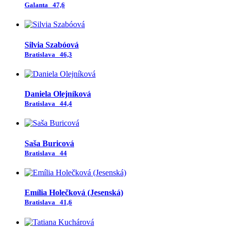
Galanta
47,6
Silvia Szabóová
Bratislava
46,3
Daniela Olejníková
Bratislava
44,4
Saša Buricová
Bratislava
44
Emília Holečková (Jesenská)
Bratislava
41,6