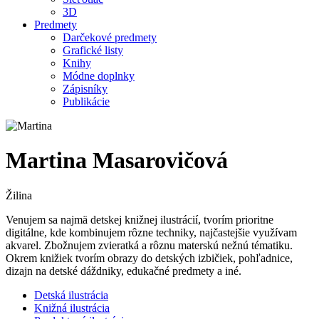
3D
Predmety
Darčekové predmety
Grafické listy
Knihy
Módne doplnky
Zápisníky
Publikácie
Martina Masarovičová
Žilina
Venujem sa najmä detskej knižnej ilustrácií, tvorím prioritne
digitálne, kde kombinujem rôzne techniky, najčastejšie využívam
akvarel. Zbožnujem zvieratká a rôznu materskú nežnú tématiku.
Okrem knižiek tvorím obrazy do detských izbičiek, pohľadnice,
dizajn na detské dáždniky, edukačné predmety a iné.
Detská ilustrácia
Knižná ilustrácia