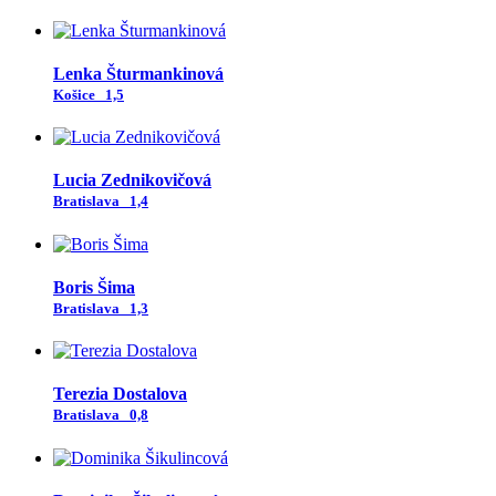
Lenka Šturmankinová
Košice
1,5
Lucia Zednikovičová
Bratislava
1,4
Boris Šima
Bratislava
1,3
Terezia Dostalova
Bratislava
0,8