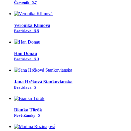
Červeník
5,7
Veronika Klímová
Bratislava
5,5
Han Donau
Bratislava
5,3
Jana Hrčková Stankovianska
Bratislava
5
Bianka Török
Nové Zámky
5