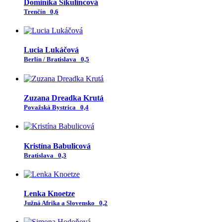
Dominika Šikulincová
Trenčín
0,6
Lucia Lukáčová
Berlín / Bratislava
0,5
Zuzana Dreadka Krutá
Považská Bystrica
0,4
Kristína Babulicová
Bratislava
0,3
Lenka Knoetze
Južná Afrika a Slovensko
0,2