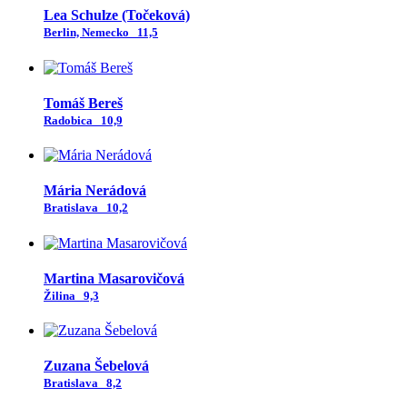
Lea Schulze (Točeková)
Berlin, Nemecko
11,5
Tomáš Bereš
Radobica
10,9
Mária Nerádová
Bratislava
10,2
Martina Masarovičová
Žilina
9,3
Zuzana Šebelová
Bratislava
8,2