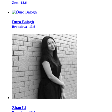
Zem
13,6
Ďuro Balogh
Bratislava
13,6
Zhao Li