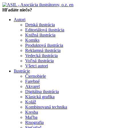
en
Hľadáte niečo?
Autori
Detská ilustrácia
Editoriálová ilustrácia
Knižná ilustrácia
Komiks
Produktová ilustrácia
Reklamná ilustrácia
Vedecká ilustrácia
Voľná ilustrácia
Všetci autori
Ilustrácie
Čiernobiele
Farebné
Akvarel
Digitálna ilustrácia
Klasická grafika
Koláž
Kombinovaná technika
Kresba
Maľba
Risografia
Sieťotlač