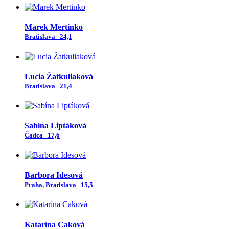
Marek Mertinko
Bratislava
24,1
Lucia Žatkuliaková
Bratislava
21,4
Sabína Liptáková
Čadca
17,6
Barbora Idesová
Praha, Bratislava
15,5
Katarína Caková