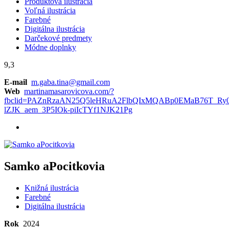
Produktová ilustrácia
Voľná ilustrácia
Farebné
Digitálna ilustrácia
Darčekové predmety
Módne doplnky
9,3
E-mail
m.gaba.tina@gmail.com
Web
martinamasarovicova.com/?
fbclid=PAZnRzaAN25Q5leHRuA2FlbQIxMQABp0EMaB76T_Ry
lZJK_aem_3P5IOk-piIcTYf1NJK21Pg
Samko aPocitkovia
Knižná ilustrácia
Farebné
Digitálna ilustrácia
Rok
2024