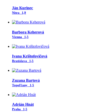
Ján Kurinec
Nitra
1,9
Barbora Keherová
Vienna
1,5
Ivana Krištofovičová
Bratislava
1,5
Zuzana Bartová
Topoľčany
1,5
Adrián Hnát
Praha
1,5