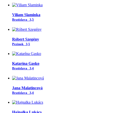
Viliam Slaminka
Bratislava
3,5
Róbert Szegény
Pezinok
3,5
Katarína Gasko
Bratislava
3,4
Jana Malatincová
Bratislava
3,4
Hajnalka Lukács