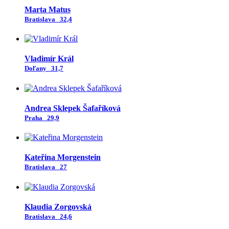
Marta Matus
Bratislava
32,4
Vladimír Král
Doľany
31,7
Andrea Sklepek Šafaříková
Praha
29,9
Kateřina Morgenstein
Bratislava
27
Klaudia Zorgovská
Bratislava
24,6