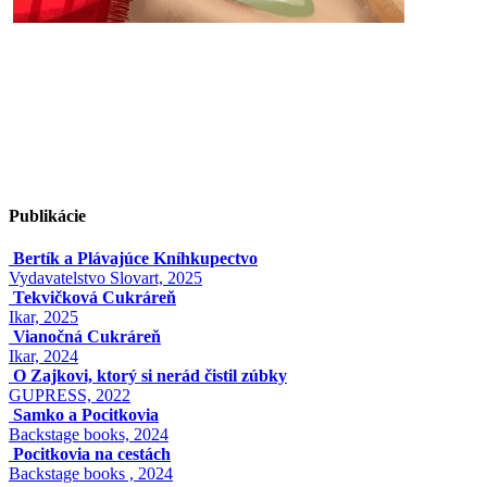
Publikácie
Bertík a Plávajúce Kníhkupectvo
Vydavatelstvo Slovart, 2025
Tekvičková Cukráreň
Ikar, 2025
Vianočná Cukráreň
Ikar, 2024
O Zajkovi, ktorý si nerád čistil zúbky
GUPRESS, 2022
Samko a Pocitkovia
Backstage books, 2024
Pocitkovia na cestách
Backstage books , 2024