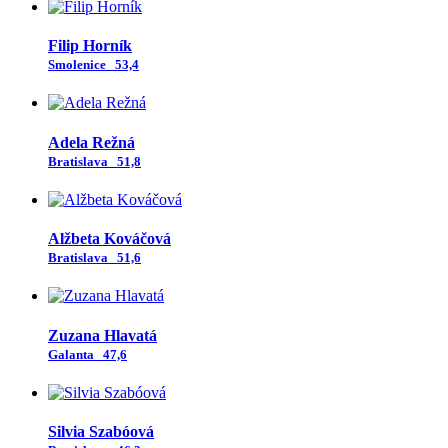
Filip Horník
Smolenice
53,4
Adela Režná
Bratislava
51,8
Alžbeta Kováčová
Bratislava
51,6
Zuzana Hlavatá
Galanta
47,6
Silvia Szabóová