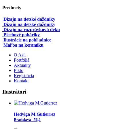
Predmety
Dizajn na detské dáždniky
Dizajn na detské dáždniky
Dizajn na rozprávkovú deku
Plechové poháriky
Ilustrácie na pohľadnice
Maľba na keramiku
O Asil
Portfóliá
Aktuality
Pikto
Registrácia
Kontakt
Ilustrátori
Hedviga M.Gutierrez
Bratislava
56,2