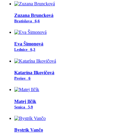
Zuzana Bruncková
Bratislava
6,6
Eva Šimonová
Lednice
6,3
Katarína Ilkovičová
Prešov
6
Matej Ilčík
Senica
5,9
Bystrík Vančo