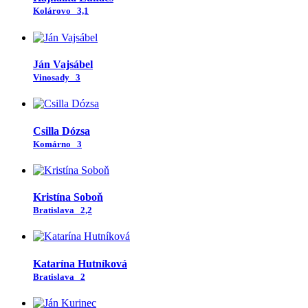
Kolárovo
3,1
Ján Vajsábel
Vinosady
3
Csilla Dózsa
Komárno
3
Kristína Soboň
Bratislava
2,2
Katarína Hutníková
Bratislava
2