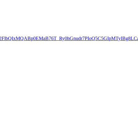
HRuA2FlbQIxMQABp0EMaB76T_Ry0hGnudr7PIoQ5C5GIpMTyIBg8L