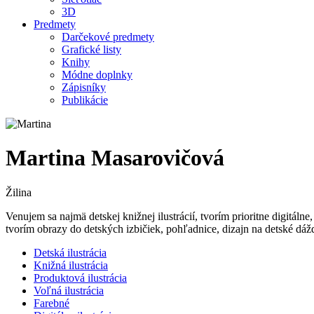
3D
Predmety
Darčekové predmety
Grafické listy
Knihy
Módne doplnky
Zápisníky
Publikácie
Martina Masarovičová
Žilina
Venujem sa najmä detskej knižnej ilustrácií, tvorím prioritne digitá
tvorím obrazy do detských izbičiek, pohľadnice, dizajn na detské dáž
Detská ilustrácia
Knižná ilustrácia
Produktová ilustrácia
Voľná ilustrácia
Farebné