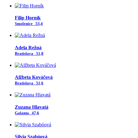
Filip Horník
Smolenice
53,4
Adela Režná
Bratislava
51,8
Alžbeta Kováčová
Bratislava
51,6
Zuzana Hlavatá
Galanta
47,6
Silvia Szabóová