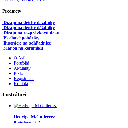
Predmety
Dizajn na detské dáždniky
Dizajn na detské dáždniky
Dizajn na rozprávkovú deku
Plechové poháriky
Ilustrácie na pohľadnice
Maľba na keramiku
O Asil
Portfóliá
Aktuality
Pikto
Registrácia
Kontakt
Ilustrátori
Hedviga M.Gutierrez
Bratislava
56,2