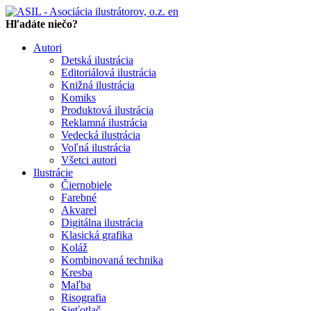
en
Hľadáte niečo?
Autori
Detská ilustrácia
Editoriálová ilustrácia
Knižná ilustrácia
Komiks
Produktová ilustrácia
Reklamná ilustrácia
Vedecká ilustrácia
Voľná ilustrácia
Všetci autori
Ilustrácie
Čiernobiele
Farebné
Akvarel
Digitálna ilustrácia
Klasická grafika
Koláž
Kombinovaná technika
Kresba
Maľba
Risografia
Sieťotlač