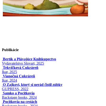
Publikácie
Bertík a Plávajúce Kníhkupectvo
Vydavatelstvo Slovart, 2025
Tekvičková Cukráreň
Ikar, 2025
Vianočná Cukráreň
Ikar, 2024
O Zajkovi, ktorý si nerád čistil zúbky
GUPRESS, 2022
Samko a Pocitkovia
Backstage books, 2024
Pocitkovia na cestách
Backstage books , 2024