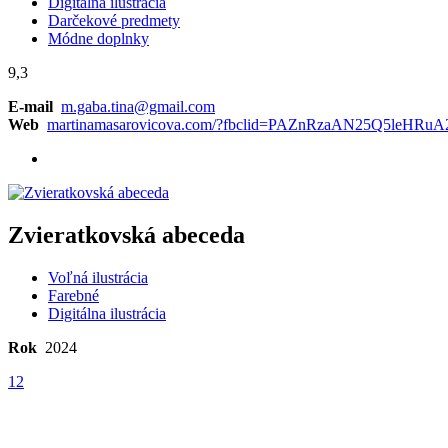
Digitálna ilustrácia
Darčekové predmety
Módne doplnky
9,3
E-mail
m.gaba.tina@gmail.com
Web
martinamasarovicova.com/?fbclid=PAZnRzaAN25Q5le
Zvieratkovská abeceda
Voľná ilustrácia
Farebné
Digitálna ilustrácia
Rok
2024
12