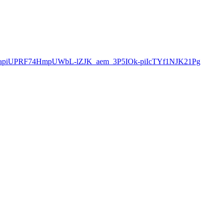
CapiUPRF74HmpUWbL-lZJK_aem_3P5IOk-piIcTYf1NJK21Pg