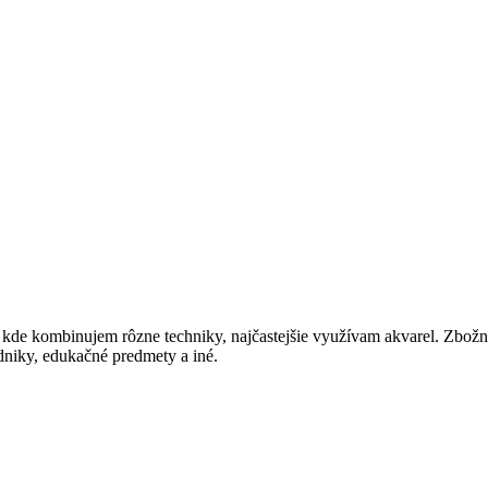
lne, kde kombinujem rôzne techniky, najčastejšie využívam akvarel. Zb
dniky, edukačné predmety a iné.