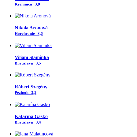
Kremnica
3,9
Nikola Aronová
Horehronie
3,6
Viliam Slaminka
Bratislava
3,5
Róbert Szegény
Pezinok
3,5
Katarína Gasko
Bratislava
3,4