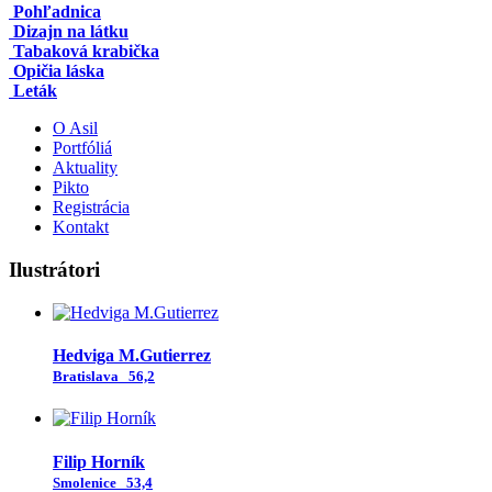
Pohľadnica
Dizajn na látku
Tabaková krabička
Opičia láska
Leták
O Asil
Portfóliá
Aktuality
Pikto
Registrácia
Kontakt
Ilustrátori
Hedviga M.Gutierrez
Bratislava
56,2
Filip Horník
Smolenice
53,4