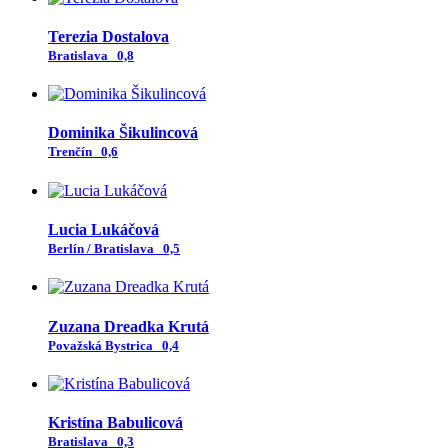
Terezia Dostalova
Bratislava
0,8
Dominika Šikulincová
Trenčín
0,6
Lucia Lukáčová
Berlín / Bratislava
0,5
Zuzana Dreadka Krutá
Považská Bystrica
0,4
Kristína Babulicová
Bratislava
0,3