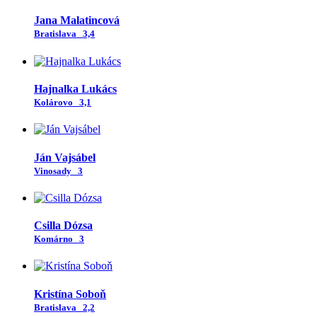
Jana Malatincová
Bratislava
3,4
Hajnalka Lukács
Kolárovo
3,1
Ján Vajsábel
Vinosady
3
Csilla Dózsa
Komárno
3
Kristína Soboň
Bratislava
2,2