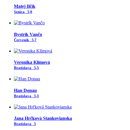
Matej Ilčík
Senica
5,9
Bystrík Vančo
Červeník
5,7
Veronika Klímová
Bratislava
5,5
Han Donau
Bratislava
5,3
Jana Hrčková Stankovianska
Bratislava
5