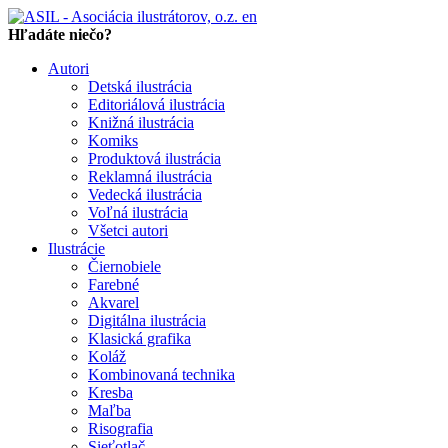
en
Hľadáte niečo?
Autori
Detská ilustrácia
Editoriálová ilustrácia
Knižná ilustrácia
Komiks
Produktová ilustrácia
Reklamná ilustrácia
Vedecká ilustrácia
Voľná ilustrácia
Všetci autori
Ilustrácie
Čiernobiele
Farebné
Akvarel
Digitálna ilustrácia
Klasická grafika
Koláž
Kombinovaná technika
Kresba
Maľba
Risografia
Sieťotlač