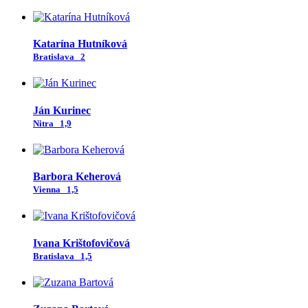
Katarína Hutníková
Bratislava
2
Ján Kurinec
Nitra
1,9
Barbora Keherová
Vienna
1,5
Ivana Krištofovičová
Bratislava
1,5