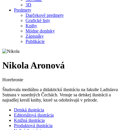
3D
Predmety
Darčekové predmety
Grafické listy
Knihy
Módne doplnky
Zápisníky
Publikácie
Nikola Aronová
Horehronie
Študovala mediálnu a didaktickú ilustráciu na fakulte Ladislava
Sutnara v susedných Čechách. Venuje sa detskej ilustrácii a
najradšej kreslí knihy, ktoré sa odohrávajú v prírode.
Detská ilustrácia
Editoriálová ilustrácia
Knižná ilustrácia
Produktová ilustrácia