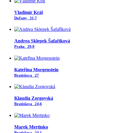
Vladimír Král
Doľany
31,7
Andrea Sklepek Šafaříková
Praha
29,9
Kateřina Morgenstein
Bratislava
27
Klaudia Zorgovská
Bratislava
24,6
Marek Mertinko
Bratislava
24,1