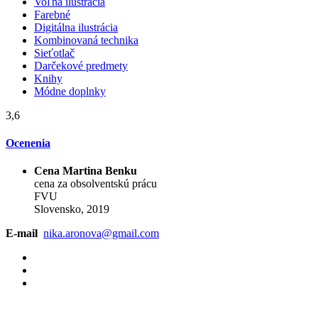
Voľná ilustrácia
Farebné
Digitálna ilustrácia
Kombinovaná technika
Sieťotlač
Darčekové predmety
Knihy
Módne doplnky
3,6
Ocenenia
Cena Martina Benku
cena za obsolventskú prácu
FVU
Slovensko, 2019
E-mail
nika.aronova@gmail.com