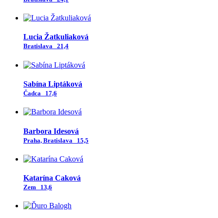
Lucia Žatkuliaková
Bratislava
21,4
Sabína Liptáková
Čadca
17,6
Barbora Idesová
Praha, Bratislava
15,5
Katarína Caková
Zem
13,6