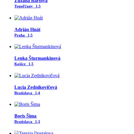
Zuzana Bartová
Topoľčany
1,5
Adrián Hnát
Praha
1,5
Lenka Šturmankinová
Košice
1,5
Lucia Zednikovičová
Bratislava
1,4
Boris Šima
Bratislava
1,3