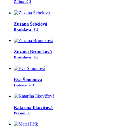
Žilina
9,3
Zuzana Šebelová
Bratislava
8,2
Zuzana Bruncková
Bratislava
6,6
Eva Šimonová
Lednice
6,3
Katarína Ilkovičová
Prešov
6