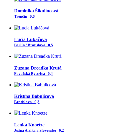
Dominika Šikulincová
Trenčín
0,6
Lucia Lukáčová
Berlín / Bratislava
0,5
Zuzana Dreadka Krutá
Považská Bystrica
0,4
Kristína Babulicová
Bratislava
0,3
Lenka Knoetze
Južná Afrika a Slovensko
0,2