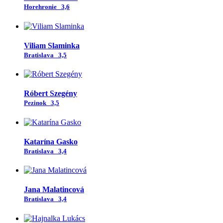
Horehronie
3,6
Viliam Slaminka
Bratislava
3,5
Róbert Szegény
Pezinok
3,5
Katarína Gasko
Bratislava
3,4
Jana Malatincová
Bratislava
3,4