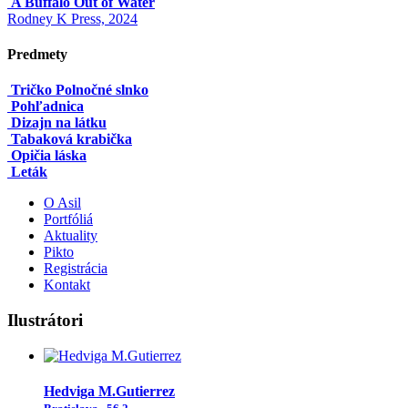
A Buffalo Out of Water
Rodney K Press, 2024
Predmety
Tričko Polnočné slnko
Pohľadnica
Dizajn na látku
Tabaková krabička
Opičia láska
Leták
O Asil
Portfóliá
Aktuality
Pikto
Registrácia
Kontakt
Ilustrátori
Hedviga M.Gutierrez