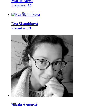
Martin Mrva
Bratislava
4,5
Eva Škandíková
Kremnica
3,9
Nikola Aronová