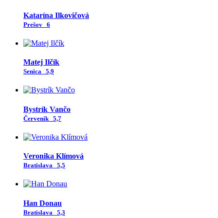
Katarína Ilkovičová
Prešov
6
Matej Ilčík
Senica
5,9
Bystrík Vančo
Červeník
5,7
Veronika Klímová
Bratislava
5,5
Han Donau
Bratislava
5,3