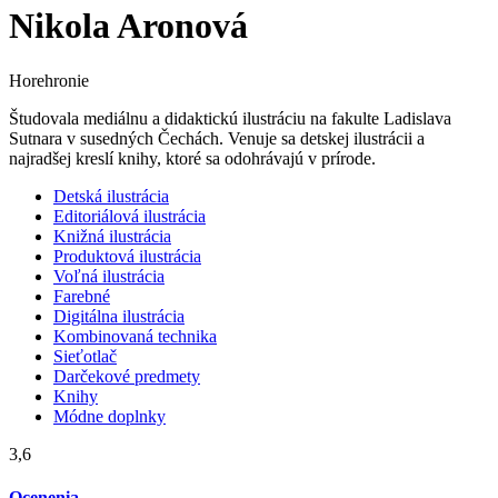
Nikola Aronová
Horehronie
Študovala mediálnu a didaktickú ilustráciu na fakulte Ladislava
Sutnara v susedných Čechách. Venuje sa detskej ilustrácii a
najradšej kreslí knihy, ktoré sa odohrávajú v prírode.
Detská ilustrácia
Editoriálová ilustrácia
Knižná ilustrácia
Produktová ilustrácia
Voľná ilustrácia
Farebné
Digitálna ilustrácia
Kombinovaná technika
Sieťotlač
Darčekové predmety
Knihy
Módne doplnky
3,6
Ocenenia