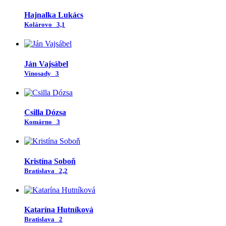
Hajnalka Lukács
Kolárovo
3,1
Ján Vajsábel
Vinosady
3
Csilla Dózsa
Komárno
3
Kristína Soboň
Bratislava
2,2
Katarína Hutníková
Bratislava
2