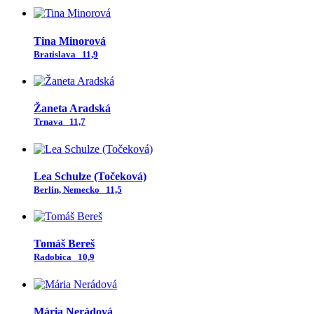
Tina Minorová
Bratislava
11,9
Žaneta Aradská
Trnava
11,7
Lea Schulze (Točeková)
Berlin, Nemecko
11,5
Tomáš Bereš
Radobica
10,9
Mária Nerádová