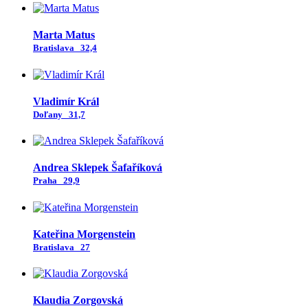
Marta Matus
Bratislava
32,4
Vladimír Král
Doľany
31,7
Andrea Sklepek Šafaříková
Praha
29,9
Kateřina Morgenstein
Bratislava
27
Klaudia Zorgovská