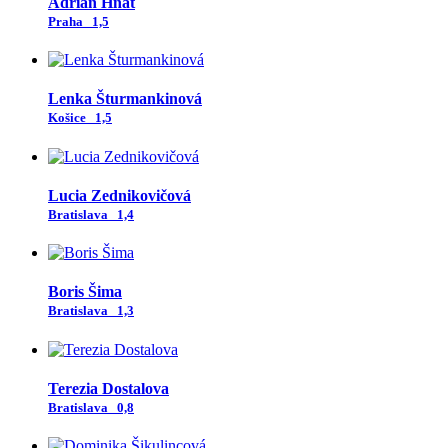
Adrián Hnát
Praha
1,5
Lenka Šturmankinová
Košice
1,5
Lucia Zednikovičová
Bratislava
1,4
Boris Šima
Bratislava
1,3
Terezia Dostalova
Bratislava
0,8