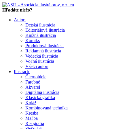
en
Hľadáte niečo?
Autori
Detská ilustrácia
Editoriálová ilustrácia
Knižná ilustrácia
Komiks
Produktová ilustrácia
Reklamná ilustrácia
Vedecká ilustrácia
Voľná ilustrácia
Všetci autori
Ilustrácie
Čiernobiele
Farebné
Akvarel
Digitálna ilustrácia
Klasická grafika
Koláž
Kombinovaná technika
Kresba
Maľba
Risografia
Sieťotlač