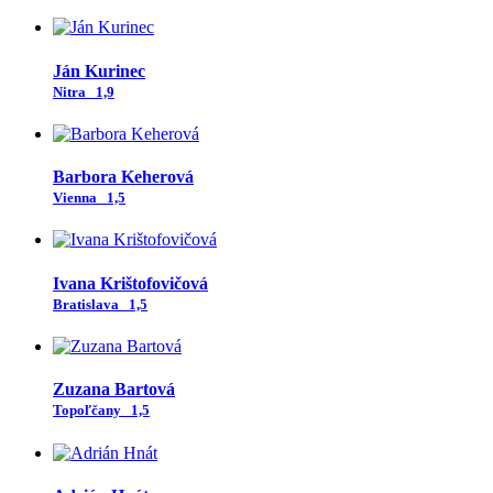
Ján Kurinec
Nitra
1,9
Barbora Keherová
Vienna
1,5
Ivana Krištofovičová
Bratislava
1,5
Zuzana Bartová
Topoľčany
1,5