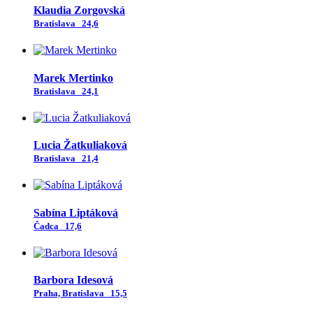
Klaudia Zorgovská
Bratislava
24,6
Marek Mertinko
Bratislava
24,1
Lucia Žatkuliaková
Bratislava
21,4
Sabína Liptáková
Čadca
17,6
Barbora Idesová
Praha, Bratislava
15,5