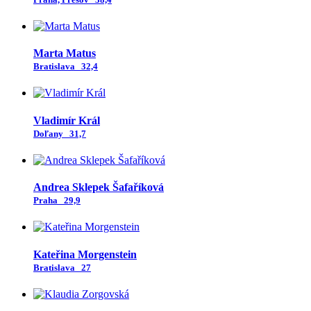
Marta Matus
Bratislava
32,4
Vladimír Král
Doľany
31,7
Andrea Sklepek Šafaříková
Praha
29,9
Kateřina Morgenstein
Bratislava
27