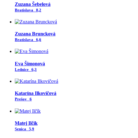
Zuzana Šebelová
Bratislava
8,2
Zuzana Bruncková
Bratislava
6,6
Eva Šimonová
Lednice
6,3
Katarína Ilkovičová
Prešov
6
Matej Ilčík
Senica
5,9