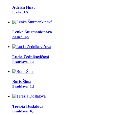
Adrián Hnát
Praha
1,5
Lenka Šturmankinová
Košice
1,5
Lucia Zednikovičová
Bratislava
1,4
Boris Šima
Bratislava
1,3
Terezia Dostalova
Bratislava
0,8