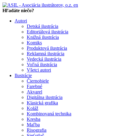
en
Hľadáte niečo?
Autori
Detská ilustrácia
Editoriálová ilustrácia
Knižná ilustrácia
Komiks
Produktová ilustrácia
Reklamná ilustrácia
Vedecká ilustrácia
Voľná ilustrácia
Všetci autori
Ilustrácie
Čiernobiele
Farebné
Akvarel
Digitálna ilustrácia
Klasická grafika
Koláž
Kombinovaná technika
Kresba
Maľba
Risografia
Sieťotlač