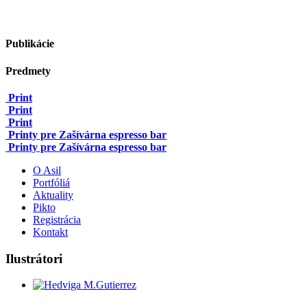
Publikácie
Predmety
Print
Print
Print
Printy pre Zašívárna espresso bar
Printy pre Zašívárna espresso bar
O Asil
Portfóliá
Aktuality
Pikto
Registrácia
Kontakt
Ilustrátori