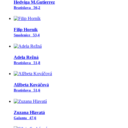
Hedviga M.Gutierrez
Bratislava
56,2
Filip Horník
Smolenice
53,4
Adela Režná
Bratislava
51,8
Alžbeta Kováčová
Bratislava
51,6
Zuzana Hlavatá
Galanta
47,6