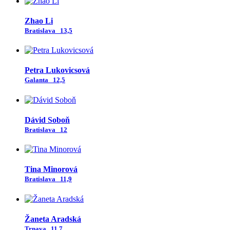
Zhao Li
Bratislava
13,5
Petra Lukovicsová
Galanta
12,5
Dávid Soboň
Bratislava
12
Tina Minorová
Bratislava
11,9
Žaneta Aradská
Trnava
11,7