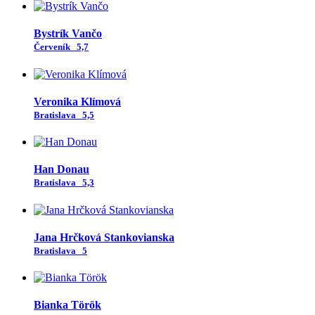
Bystrík Vančo
Červeník
5,7
Veronika Klímová
Bratislava
5,5
Han Donau
Bratislava
5,3
Jana Hrčková Stankovianska
Bratislava
5
Bianka Török