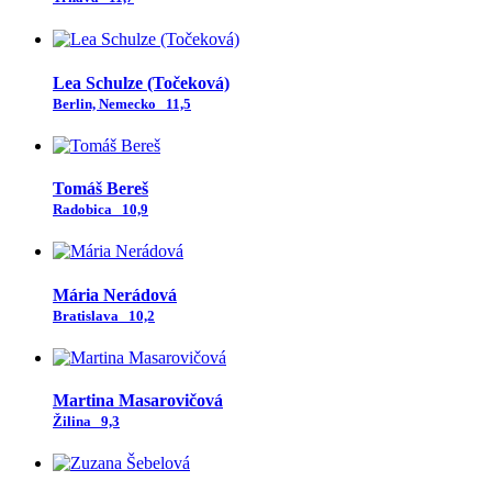
Lea Schulze (Točeková)
Berlin, Nemecko
11,5
Tomáš Bereš
Radobica
10,9
Mária Nerádová
Bratislava
10,2
Martina Masarovičová
Žilina
9,3