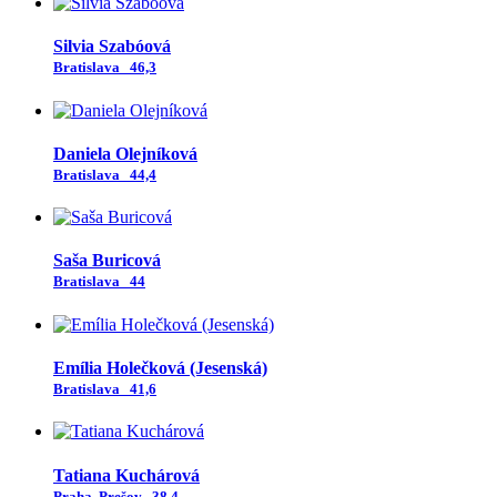
Silvia Szabóová
Bratislava
46,3
Daniela Olejníková
Bratislava
44,4
Saša Buricová
Bratislava
44
Emília Holečková (Jesenská)
Bratislava
41,6
Tatiana Kuchárová
Praha, Prešov
38,4