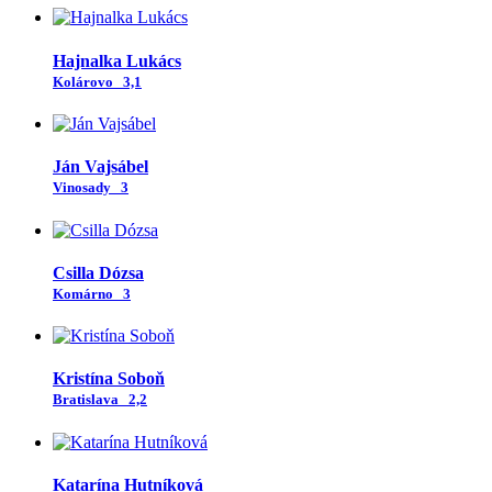
Hajnalka Lukács
Kolárovo
3,1
Ján Vajsábel
Vinosady
3
Csilla Dózsa
Komárno
3
Kristína Soboň
Bratislava
2,2
Katarína Hutníková