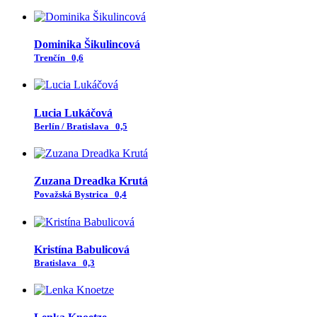
Dominika Šikulincová
Trenčín
0,6
Lucia Lukáčová
Berlín / Bratislava
0,5
Zuzana Dreadka Krutá
Považská Bystrica
0,4
Kristína Babulicová
Bratislava
0,3