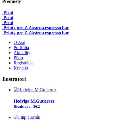
Predmety
Print
Print
Print
Printy pre Zašívárna espresso bar
Printy pre Zašívárna espresso bar
O Asil
Portfóliá
Aktuality
Pikto
Registrácia
Kontakt
Ilustrátori
Hedviga M.Gutierrez
Bratislava
56,2