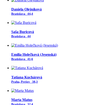
Daniela Olejníková
Bratislava
44,4
Saša Buricová
Bratislava
44
Emília Holečková (Jesenská)
Bratislava
41,6
Tatiana Kuchárová
Praha, Prešov
38,3
Marta Matus
Bratislava
32,4