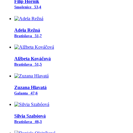
Filip Horník
Smolenice
53,4
Adela Režná
Bratislava
51,7
Alžbeta Kováčová
Bratislava
51,5
Zuzana Hlavatá
Galanta
47,6
Silvia Szabóová
Bratislava
46,3