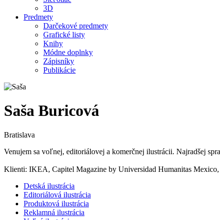
3D
Predmety
Darčekové predmety
Grafické listy
Knihy
Módne doplnky
Zápisníky
Publikácie
Saša Buricová
Bratislava
Venujem sa voľnej, editoriálovej a komerčnej ilustrácii. Najradšej sp
Klienti: IKEA, Capitel Magazine by Universidad Humanitas Mexico,
Detská ilustrácia
Editoriálová ilustrácia
Produktová ilustrácia
Reklamná ilustrácia