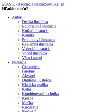
en
Hľadáte niečo?
Autori
Detská ilustrácia
Editoriálová ilustrácia
Knižná ilustrácia
Komiks
Produktová ilustrácia
Reklamná ilustrácia
Vedecká ilustrácia
Voľná ilustrácia
Všetci autori
Ilustrácie
Čiernobiele
Farebné
Akvarel
Digitálna ilustrácia
Klasická grafika
Koláž
Kombinovaná technika
Kresba
Maľba
Risografia
Sieťotlač