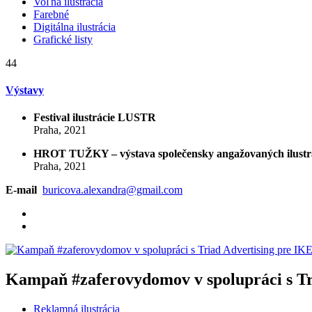
Voľná ilustrácia
Farebné
Digitálna ilustrácia
Grafické listy
44
Výstavy
Festival ilustrácie LUSTR
Praha, 2021
HROT TUŽKY – výstava společensky angažovaných ilustr
Praha, 2021
E-mail
buricova.alexandra@gmail.com
Kampaň #zaferovydomov v spolupráci s Tr
Reklamná ilustrácia