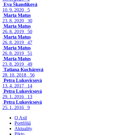
Eva Škandíková
10. 9. 2020
5
Marta Matus
23. 8. 2020
30
Marta Matus
26. 8. 2019
50
Marta Matus
26. 8. 2019
47
Marta Matus
26. 8. 2019
51
Marta Matus
23. 8. 2019
49
Tatiana Kuchárová
28. 10. 2018
56
Petra Lukovicsová
13. 4. 2017
14
Petra Lukovicsová
29. 1. 2016
13
Petra Lukovicsová
25. 1. 2016
9
O Asil
Portfóliá
Aktuality
Pikto