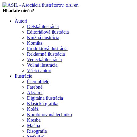
en
Hľadáte niečo?
Autori
Detská ilustrácia
Editoriálová ilustrácia
Knižná ilustrácia
Komiks
Produktová ilustrácia
Reklamná ilustrácia
Vedecká ilustrácia
Voľná ilustrácia
Všetci autori
Ilustrácie
Čiernobiele
Farebné
Akvarel
Digitálna ilustrácia
Klasická grafika
Koláž
Kombinovaná technika
Kresba
Maľba
Risografia
Sieťotlač