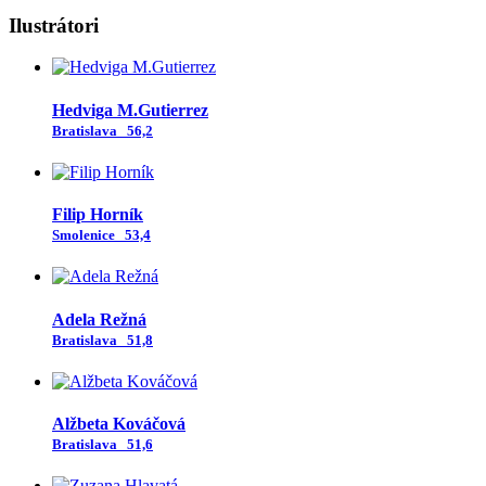
Ilustrátori
Hedviga M.Gutierrez
Bratislava
56,2
Filip Horník
Smolenice
53,4
Adela Režná
Bratislava
51,8
Alžbeta Kováčová
Bratislava
51,6