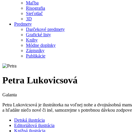
Maľba
Risografia
Sieťotlač
3D
Predmety
Darčekové predmety
Grafické listy
Knihy
Módne doplnky
Zápisníky
Publikácie
Petra Lukovicsová
Galanta
Petra Lukovicsová je ilustrátorka na voľnej nohe a dvojnásobná mama
a hľadáte niečo nové či iné, samozrejme s potrebnou dávkou zodpove
Detská ilustrácia
Editoriálová ilustrácia
Knižná ilustrácia