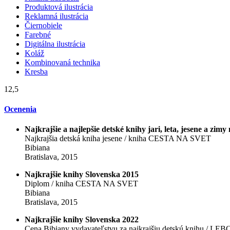
Produktová ilustrácia
Reklamná ilustrácia
Čiernobiele
Farebné
Digitálna ilustrácia
Koláž
Kombinovaná technika
Kresba
12,5
Ocenenia
Najkrajšie a najlepšie detské knihy jari, leta, jesene a zim
Najkrajšia detská kniha jesene / kniha CESTA NA SVET
Bibiana
Bratislava, 2015
Najkrajšie knihy Slovenska 2015
Diplom / kniha CESTA NA SVET
Bibiana
Bratislava, 2015
Najkrajšie knihy Slovenska 2022
Cena Bibiany vydavateľstvu za najkrajšiu detskú knihu / L