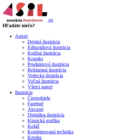
en
Hľadáte niečo?
Autori
Detská ilustrácia
Editoriálová ilustrácia
Knižná ilustrácia
Komiks
Produktová ilustrácia
Reklamná ilustrácia
Vedecká ilustrácia
Voľná ilustrácia
Všetci autori
Ilustrácie
Čiernobiele
Farebné
Akvarel
Digitálna ilustrácia
Klasická grafika
Koláž
Kombinovaná technika
Kresba