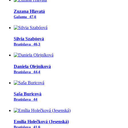
Zuzana Hlavatá
Galanta
47,6
Silvia Szabóová
Bratislava
46,3
Daniela Olejníková
Bratislava
44,4
Saša Buricová
Bratislava
44
Emília Holečková (Jesenská)
Bratislava
41,6