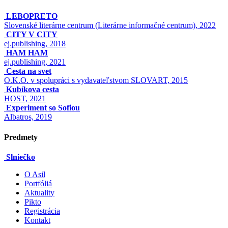
LEBOPRETO
Slovenské literárne centrum (Literárne informačné centrum), 2022
CITY V CITY
ej.publishing, 2018
HAM HAM
ej.publishing, 2021
Cesta na svet
O.K.O. v spolupráci s vydavateľstvom SLOVART, 2015
Kubíkova cesta
HOST, 2021
Experiment so Sofiou
Albatros, 2019
Predmety
Slniečko
O Asil
Portfóliá
Aktuality
Pikto
Registrácia
Kontakt