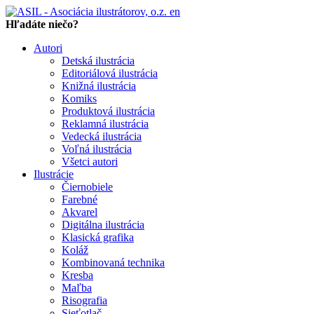
en
Hľadáte niečo?
Autori
Detská ilustrácia
Editoriálová ilustrácia
Knižná ilustrácia
Komiks
Produktová ilustrácia
Reklamná ilustrácia
Vedecká ilustrácia
Voľná ilustrácia
Všetci autori
Ilustrácie
Čiernobiele
Farebné
Akvarel
Digitálna ilustrácia
Klasická grafika
Koláž
Kombinovaná technika
Kresba
Maľba
Risografia
Sieťotlač