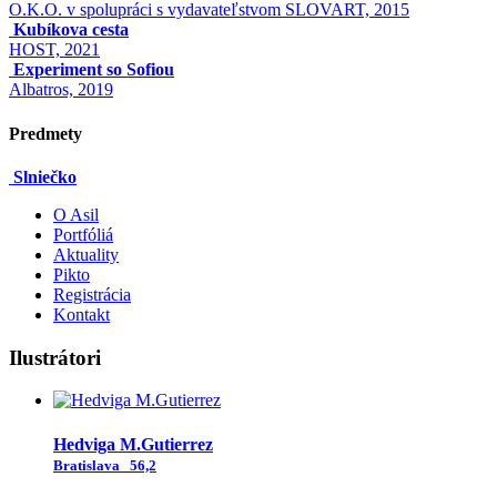
O.K.O. v spolupráci s vydavateľstvom SLOVART, 2015
Kubíkova cesta
HOST, 2021
Experiment so Sofiou
Albatros, 2019
Predmety
Slniečko
O Asil
Portfóliá
Aktuality
Pikto
Registrácia
Kontakt
Ilustrátori
Hedviga M.Gutierrez
Bratislava
56,2