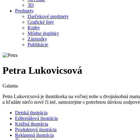
3D
Predmety
Darčekové predmety
Grafické listy
Knihy
Módne doplnky
Zápisníky
Publikácie
Petra Lukovicsová
Galanta
Petra Lukovicsová je ilustrátorka na voľnej nohe a dvojnásobná mama
a hľadáte niečo nové či iné, samozrejme s potrebnou dávkou zodpove
Detská ilustrácia
Editoriálová ilustrácia
Knižná ilustrácia
Produktová ilustrácia
Reklamná ilustrácia