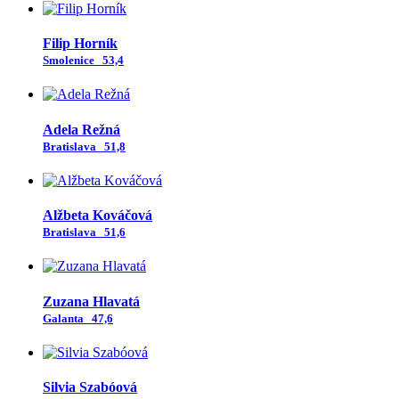
Filip Horník
Smolenice
53,4
Adela Režná
Bratislava
51,8
Alžbeta Kováčová
Bratislava
51,6
Zuzana Hlavatá
Galanta
47,6
Silvia Szabóová